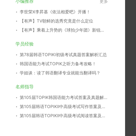
小编推荐
更多
李世荣X李昇基《依法相爱吧》开播！
【有声】TV朝鲜的选秀究竟是什么定位
【有声】乘着上升势的《球拍少年团》新锐演员们
学员经验
第78届韩语TOPIKⅠ初级考试真题答案解析汇总
韩国语能力考试TOPIK之听力备考攻略！
学姐谈：读了韩语翻译专业就能当翻译吗？
名师指导
第105届TOPIK韩国语能力考试答案及真题解析汇总
第105届韩语TOPIKⅡ中高级考试写作答案及真题解析
第105届韩语TOPIKⅡ中高级考试阅读答案及真题解析