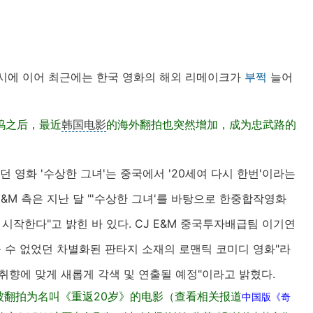
시에 이어 최근에는 한국 영화의 해외 리메이크가
부쩍
늘어
坞之后，最近
韩国电影
的海外翻拍也突然增加，成为忠武路的
던 영화 '수상한 그녀'는 중국에서 '20세여 다시 한번'이라는
E&M 측은 지난 달 "'수상한 그녀'를 바탕으로 한중합작영화
 시작한다"고 밝힌 바 있다. CJ E&M 중국투자배급팀 이기연
 볼 수 없었던 차별화된 판타지 소재의 로맨틱 코미디 영화"라
 취향에 맞게 새롭게 각색 및 연출될 예정"이라고 밝혔다.
被翻拍为名叫《重返20岁》的电影（查看相关报道
中国版《奇