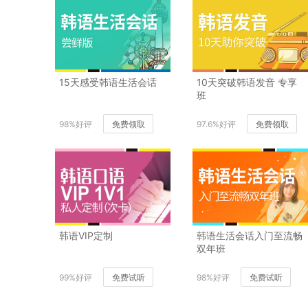
15天感受韩语生活会话
10天突破韩语发音 专享
班
98%好评
免费领取
97.6%好评
免费领取
韩语VIP定制
韩语生活会话入门至流畅
双年班
99%好评
免费试听
98%好评
免费试听