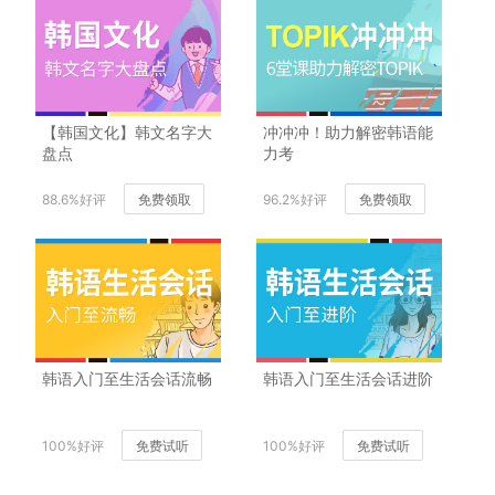
【韩国文化】韩文名字大
冲冲冲！助力解密韩语能
盘点
力考
88.6%好评
免费领取
96.2%好评
免费领取
韩语入门至生活会话流畅
韩语入门至生活会话进阶
100%好评
免费试听
100%好评
免费试听