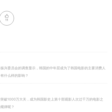
11
影振兴委员会的调查显示，韩国的中年层成为了韩国电影的主要消费人
会有什么样的影响？
突破1000万大关，成为韩国影史上第十部观影人次过千万的电影之
的规律呢？