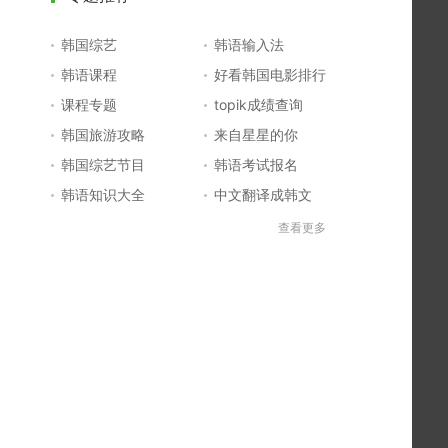
韩国综艺
韩语输入法
韩语课程
好看韩国电影排行
课程专题
topik成绩查询
韩国旅游攻略
来自星星的你
韩国综艺节目
韩语考试报名
韩语知识大全
中文翻译成韩文
topik初级考试真题
韩国大学
查看更多
韩国电影排行榜
韩国电视剧排行榜
韩国明星排行榜
韩语怎么说
四级成绩查询
六级成绩查询
topik中高级备考
韩语学习入门
李敏镐最新电视剧
日语一级报名
日语五十音图
韩语等级考试
英语单词大全
韩语入门学习