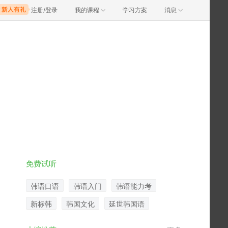
注册/登录
我的课程
学习方案
消息
免费试听
韩语口语
韩语入门
韩语能力考
新标韩
韩国文化
延世韩国语