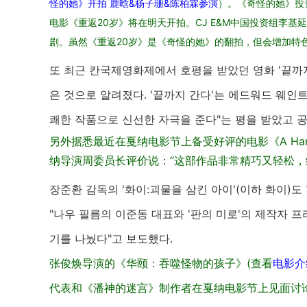
怪的她》开拍 鹿晗&杨子珊&陈柏霖参演
）。《奇怪的她》投资
电影《重返20岁》将在明天开拍。CJ E&M中国投资组李基
剧。
虽然《重返20岁》是《奇怪的她》的翻拍，但会增加特
또 최근 칸국제영화제에서 호평을 받았던 영화 '끝까지
은 것으로 알려졌다. '끝까지 간다'는 에드워드 웨인
쾌한 작품으로 신선한 자극을 준다"는 평을 받았고 
另外据悉最近在戛纳电影节上备受好评的电影《
A 
纳导演周委员长评价说：“这部作品非常精巧又轻松，
장준환 감독의 '화이:괴물을 삼킨 아이'(이하 화이)
"나우 필름의 이준동 대표와 '판의 미로'의 제작자 
기를 나눴다"고 보도했다.
张俊焕导演的《华颐：吞噬怪物的孩子》(查看
电影介
代表和《潘神的迷宫》制作者在戛纳电影节上见面讨