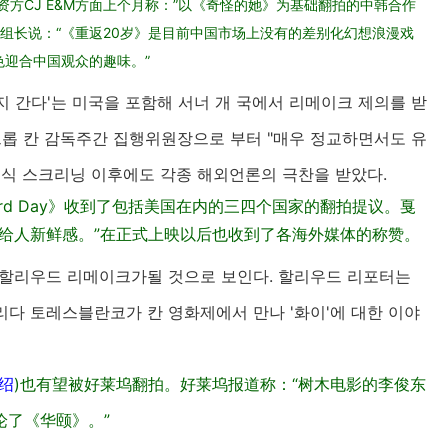
方CJ E&M方面上个月称：”以《奇怪的她》为基础翻拍的中韩合作
延组长说：“《重返20岁》是目前中国市场上没有的差别化幻想浪漫戏
色迎合中国观众的趣味。”
 간다'는 미국을 포함해 서너 개 국에서 리메이크 제의를 받
트롭 칸 감독주간 집행위원장으로 부터 "매우 정교하면서도 유
공식 스크리닝 이후에도 각종 해외언론의 극찬을 받았다.
Hard Day》收到了包括美国在内的三四个国家的翻拍提议。戛
给人新鲜感。”在正式上映以后也收到了各海外媒体的称赞。
도 할리우드 리메이크가될 것으로 보인다. 할리우드 리포터는
프리다 토레스블란코가 칸 영화제에서 만나 '화이'에 대한 이야
绍
)也有望被好莱坞翻拍。好莱坞报道称：“树木电影的李俊东
论了《华颐》。”