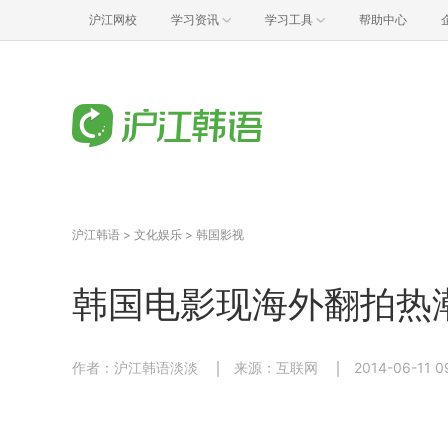
沪江网校
学习资讯
学习工具
帮助中心
沪江韩语
>
文化娱乐
>
韩国影视
韩国电影现海外翻拍热
作者：沪江韩语淡淡
来源：互联网
2014-06-11 0