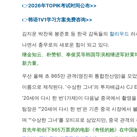
👉
2026年TOPIK考试时间公布>>
👉
韩语1V1学习方案免费咨询>>
김지운 박찬욱 봉준호 등 한국 감독들의
할리우드
러
나면서 충무로의 새로운 힘이 되고 있다.
继
金知云、朴赞郁、奉俊昊等韩国导演相继进军好莱
新力量。
우선 올해 초 865만 관객(영진위 통합전산망)을 모았
이름으로 제작된다. '수상한 그녀'의 투자배급사 CJ 
'20세여 다시 한 번'(가제)이 다음날 중국에서 촬영을
팀장은 "'20세여 다시 한 번'은 기존 중국 시장에서
며 "'수상한 그녀'를 모티프로 삼았지만, 중국 관객의
首先年初创下865万票房的电影《奇怪的她》在中国