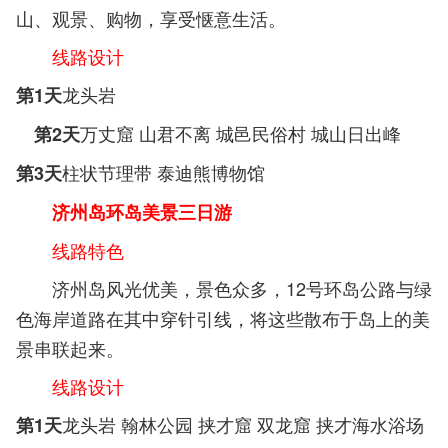
山、观景、购物，享受惬意生活。
线路设计
龙头岩
第1天
万丈窟 山君不离 城邑民俗村 城山日出峰
第2天
柱状节理带 泰迪熊博物馆
第3天
济州岛环岛美景三日游
线路特色
济州岛风光优美，景色众多，12号环岛公路与绿
色海岸道路在其中穿针引线，将这些散布于岛上的美
景串联起来。
线路设计
龙头岩 翰林公园 挟才窟 双龙窟 挟才海水浴场
第1天