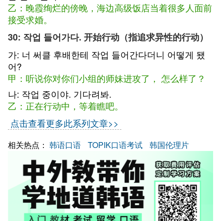
乙：晚霞绚烂的傍晚，海边高级饭店当着很多人面前
接受求婚。
30: 작업 들어가다. 开始行动（指追求异性的行动）
가: 너 써클 후배한테 작업 들어간다더니 어떻게 됐
어?
甲：听说你对你们小组的师妹进攻了， 怎么样了？
나: 작업 중이야. 기다려봐.
乙：正在行动中，等着瞧吧。
点击查看更多此系列文章>>
相关热点：
韩语口语
TOPIK口语考试
韩国伦理片