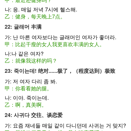
나: 응. 매일 저녁 7시에 헬스해.
乙：健身，每天晚上7点。
22: 글래머 丰满
가: 난 마른 여자보다는 글래머인 여자가 좋더라.
甲：比起干瘦的女人我更喜欢丰满的女人。
나:나 같은 여자?
乙：就像我这样的吗？
23: 죽이는데! 绝对......极了，（程度达到）极致
가: 저 여자 다리 좀 봐.
甲：你看看她的腿。
나: 이야. 죽이는데.
乙：啊，真美啊。
24: 사귀다 交往、谈恋爱
가: 요즘 재네들 매일 같이 다니던데 사귀는 거 맞지?