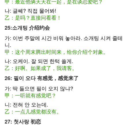
甲：最近他俩天天在一起，是在谈恋爱吧？
나: 글쎄? 직접 물어봐!
乙：是吗？直接问看看！
25:소개팅 介绍约会
가: 이번 주말에 시간 비워 놓아라. 소개팅 시켜 줄테
니.
甲：这个周末腾出时间来，给你介绍个对象。
나: 오케이. 잘 되면 한턱 쏠게.
乙：好啊。如果成了，我请客。
26: 필이 오다 有感觉，感觉来了
가: 딱 들으면 필이 오지 않냐?
甲：一听就有感觉吧？
니: 전혀 안 오는데.
乙：一点儿感觉都没有。
27: 첫사랑 初恋