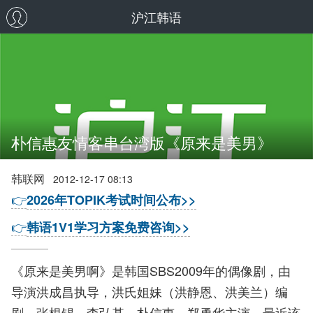
沪江韩语
朴信惠友情客串台湾版《原来是美男》
韩联网
2012-12-17 08:13
👉
2026年TOPIK考试时间公布>>
👉
韩语1V1学习方案免费咨询>>
《原来是美男啊》是韩国SBS2009年的偶像剧，由
导演洪成昌执导，洪氏姐妹（洪静恩、洪美兰）编
剧，张根锡、李弘基、朴信惠、郑勇华主演。最近该