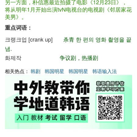
另一方面，朴信惠最近拍摄了电影《12月23日》，
将从明年1月开始出演tvN电视台的电视剧《邻居家花
美男》。
重点词语：
크랭크업 [crank up]
杀青 한 편의 영화 촬영을 끝
냄.
화제작
争议剧，热播剧
相关热点：
韩剧
韩国明星
韩国明星
韩语输入法