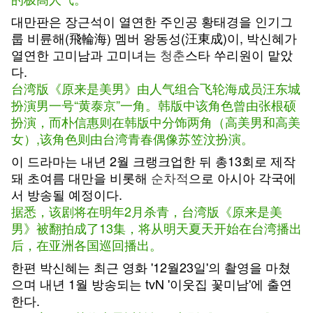
대만판은 장근석이 열연한 주인공 황태경을 인기그
룹 비륜해(飛輪海) 멤버 왕동성(汪東成)이, 박신혜가
열연한 고미남과 고미녀는
청춘
스타 쑤리원이 맡았
다.
台湾版《原来是美男》由人气组合飞轮海成员汪东城
扮演男一号“黄泰京”一角。韩版中该角色曾由张根硕
扮演，而朴信惠则在韩版中分饰两角（高美男和高美
女）,该角色则由台湾青春偶像苏笠汶扮演。
이 드라마는 내년 2월 크랭크업한 뒤 총13회로 제작
돼 초여름 대만을 비롯해
순차적
으로 아시아 각국에
서 방송될 예정이다.
据悉，该剧将在明年2月杀青，台湾版《原来是美
男》被翻拍成了13集，将从明天夏天开始在台湾播出
后，在亚洲各国巡回播出。
한편 박신혜는 최근 영화 '12월23일'의 촬영을 마쳤
으며 내년 1월 방송되는 tvN '이웃집 꽃미남'에 출연
한다.