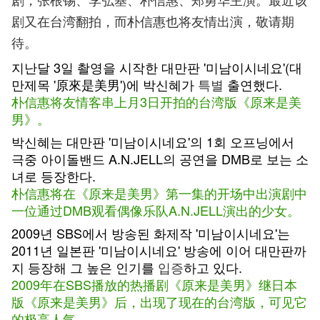
剧又在台湾翻拍，而朴信惠也将友情出演，敬请期
待。
지난달 3일 촬영을 시작한 대만판 '미남이시네요'(대
만제목 '原來是美男')에 박신혜가
특별
출연했다.
朴信惠将友情客串上月3日开拍的台湾版《原来是美
男》。
박신혜는 대만판 '미남이시네요'의 1회 오프닝에서
극중 아이돌밴드 A.N.JELL의 공연을 DMB로 보는 소
녀로 등장한다.
朴信惠将在《原来是美男》第一集的开场中出演剧中
一位通过DMB观看偶像乐队A.N.JELL演出的少女。
2009년 SBS에서 방송된 화제작 '미남이시네요'는
2011년 일본판 '미남이시네요' 방송에 이어 대만판까
지 등장해 그 높은 인기를
입증
하고 있다.
2009年在SBS播放的热播剧《原来是美男》继日本
版《原来是美男》后，出现了现在的台湾版，可见它
的极高人气。