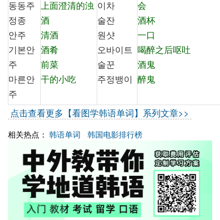
동동주
上面澄清的浊
이차
会
정종
酒
술잔
酒杯
안주
清酒
원샷
一口
기본안
酒肴
오바이트
喝醉之后呕吐
주
前菜
술꾼
酒鬼
마른안
干的小吃
주정뱅이
醉鬼
주
点击查看更多【看图学韩语单词】系列文章>>
相关热点：
韩语单词
韩国电影排行榜