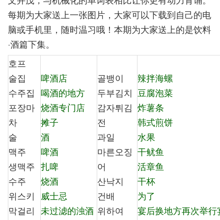
每期为大家送上一张图片，大家可以下载到自己的电
脑或手机里，随时温习哦！本期为大家送上的是饮料
·酒篇下集。
호프
술집
啤酒店
골뱅이
辣拌海螺
수주집
喝酒的地方
두부김치
豆腐泡菜
포장마
烧酒专门店
감자튀김
炸薯条
차
摊子
전
韩式煎饼
술
酒
과일
水果
맥주
啤酒
마른오징
干鱿鱼
생맥주
扎啤
어
活章鱼
수주
烧酒
산낙지
干杯
위스키
威士忌
건배
为了
막걸리
未过滤的浊酒
위하여
宴后换地方再次举行