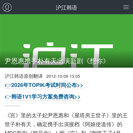
沪江韩语
尹恩惠携手朴有天出演新剧《想你》
沪江韩语原创翻译
2012-10-09 13:05
👉
2026年TOPIK考试时间公布>>
👉
韩语1V1学习方案免费咨询>>
《宫》里的太子妃尹恩惠和《屋塔房王世子》里的王
世子朴有天，确定携手出演接档《阿娘使道传》的
MBC新剧《想见你》！因《宫》和《咖啡王子1号