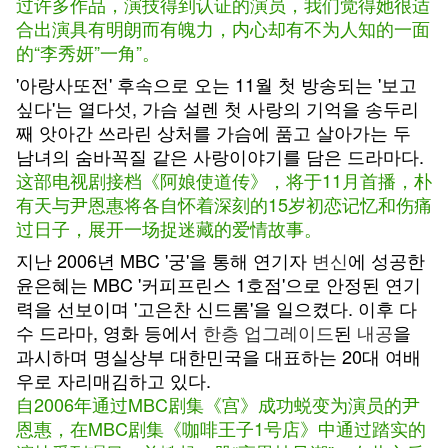
过许多作品，演技得到认证的演员，我们觉得她很适
合出演具有明朗而有魄力，内心却有不为人知的一面
的“李秀妍”一角”。
'아랑사또전' 후속으로 오는 11월 첫 방송되는 '보고
싶다'는 열다섯, 가슴 설렌 첫 사랑의 기억을 송두리
째 앗아간 쓰라린 상처를 가슴에 품고 살아가는 두
남녀의 숨바꼭질 같은 사랑이야기를 담은 드라마다.
这部电视剧接档《阿娘使道传》，将于11月首播，朴
有天与尹恩惠将各自怀着深刻的15岁初恋记忆和伤痛
过日子，展开一场捉迷藏的爱情故事。
지난 2006년 MBC '궁'을 통해 연기자
변신
에 성공한
윤은혜는 MBC '커피프린스 1호점'으로 안정된 연기
력을 선보이며 '고은찬 신드롬'을 일으켰다. 이후 다
수 드라마, 영화 등에서
한층
업그레이드
된
내공
을
과시하며 명실상부 대한민국을 대표하는 20대 여배
우로 자리매김하고 있다.
自2006年通过MBC剧集《宫》成功蜕变为演员的尹
恩惠，在MBC剧集《咖啡王子1号店》中通过踏实的