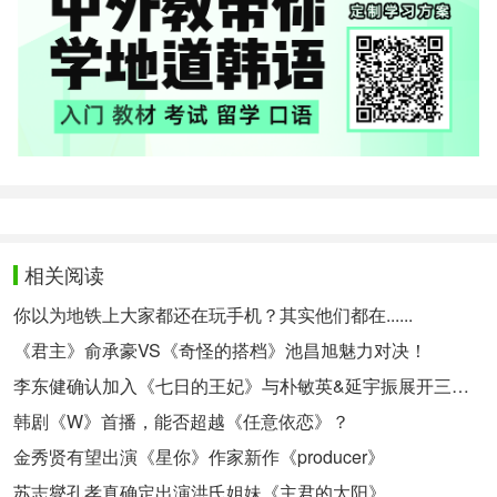
相关阅读
你以为地铁上大家都还在玩手机？其实他们都在......
《君主》俞承豪VS《奇怪的搭档》池昌旭魅力对决！
李东健确认加入《七日的王妃》与朴敏英&延宇振展开三角虐恋
韩剧《W》首播，能否超越《任意依恋》？
金秀贤有望出演《星你》作家新作《producer》
苏志燮孔孝真确定出演洪氏姐妹《主君的太阳》