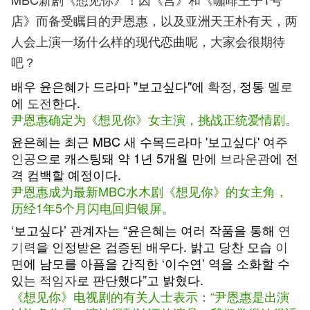
店》而备受瞩目的尹恩惠，以及亚洲天王朴有天，两
人会上演一场什么样的现代恋曲呢，大家会很期待
吧？
배우 윤은혜가 드라마 "보고싶다"에
확정
, 정통
멜로
에
도전
한다.
尹恩惠确定为《想见你》女主演，挑战正统爱情剧。
윤은혜는 최근 MBC 새 수목드라마 '보고싶다' 여
주
인공
으로 캐스팅돼 약 1년 5개월 만에
브라운관
에 전
격 컴백할 예정이다.
尹恩惠成为最新MBC水木剧《想见你》的女主角，
历经1年5个月闪电回归银屏。
‘보고싶다’ 관계자는 “윤은혜는 여러 작품을 통해
연
기력
을 인정받은 검증된 배우다. 밝고 당찬 모습
이
면
에 남모를 아픔을 간직한 ‘이수연’ 역을 소화할 수
있는
적임자
로 판단했다”고 밝혔다.
《想见你》电视剧的有关人士表示：“尹恩惠是出演