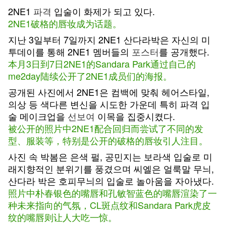
2NE1
파격
입술이 화제가 되고 있다.
2NE1破格的唇妆成为话题。
지난 3일부터 7일까지 2NE1 산다라박은 자신의 미
투데이를 통해 2NE1 멤버들의
포스터
를 공개했다.
本月3日到7日2NE1的Sandara Park通过自己的
me2day陆续公开了2NE1成员们的海报。
공개된 사진에서 2NE1은 컴백에 맞춰 헤어스타일,
의상 등 색다른 변신을 시도한 가운데 특히 파격 입
술 메이크업을
선보여
이목을 집중시켰다.
被公开的照片中2NE1配合回归而尝试了不同的发
型、服装等，特别是公开的破格的唇妆引人注目。
사진 속 박봄은 은색 펄, 공민지는 보라색 입술로 미
래지향적인 분위기를 풍겼으며 씨엘은 얼룩말 무늬,
산다라 박은 호피무늬의 입술로 놀아움을 자아냈다.
照片中朴春银色的嘴唇和孔敏智蓝色的嘴唇渲染了一
种未来指向的气氛，CL斑点纹和Sandara Park虎皮
纹的嘴唇则让人大吃一惊。