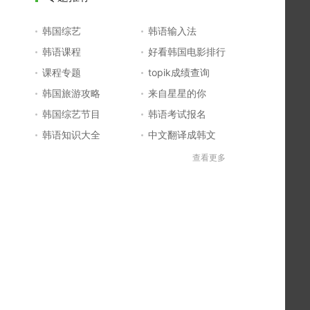
韩国综艺
韩语输入法
韩语课程
好看韩国电影排行
课程专题
topik成绩查询
韩国旅游攻略
来自星星的你
韩国综艺节目
韩语考试报名
韩语知识大全
中文翻译成韩文
topik初级考试真题
韩国大学
查看更多
韩国电影排行榜
韩国电视剧排行榜
韩国明星排行榜
韩语怎么说
四级成绩查询
六级成绩查询
topik中高级备考
韩语学习入门
李敏镐最新电视剧
日语一级报名
日语五十音图
韩语等级考试
英语单词大全
韩语入门学习