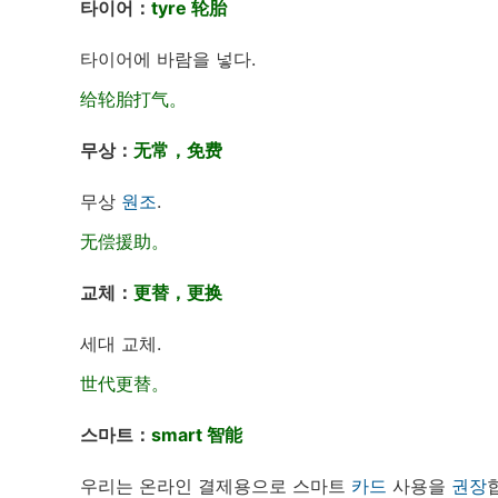
타이어：
tyre 轮胎
타이어에 바람을 넣다.
给轮胎打气。
무상：
无常，免费
무상
원조
.
无偿援助。
교체：
更替，更换
세대 교체.
世代更替。
스마트：
smart 智能
우리는 온라인 결제용으로 스마트
카드
사용을
권장