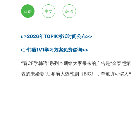
双语
中文
韩语
👉
2026年TOPIK考试时间公布>>
👉
韩语1V1学习方案免费咨询>>
“看CF学韩语”系列本期给大家带来的广告是“金泰熙第二
表的未婚妻”后参演大热
韩剧
《BIG》，李敏贞可谓