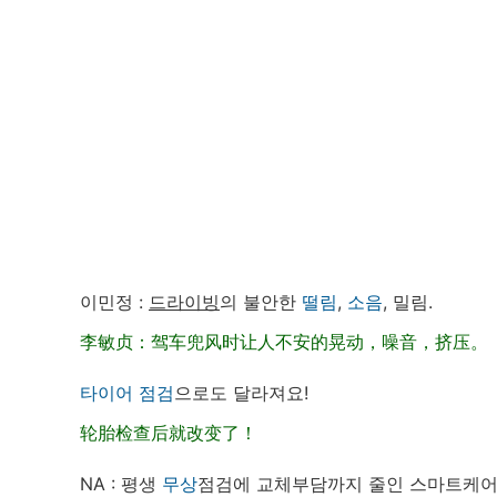
이민정 :
드라이빙
의 불안한
떨림
,
소음
, 밀림.
李敏贞：驾车兜风时让人不安的晃动，噪音，挤压。
타이어
점검
으로도 달라져요!
轮胎检查后就改变了！
NA : 평생
무상
점검에 교체부담까지 줄인 스마트케어