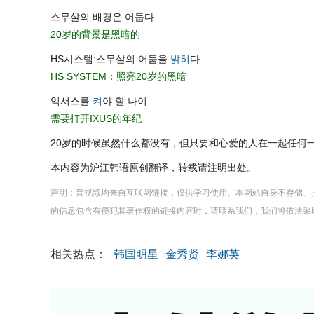
스무살의 배경은 어둡다
20岁的背景是黑暗的
HS시스템:스무살의 어둠을
밝히
다
HS SYSTEM：照亮20岁的黑暗
익서스를
켜
야 할 나이
需要打开IXUS的年纪
20岁的时候虽然什么都没有，但只要和心爱的人在一起任何
本内容为沪江韩语原创翻译，转载请注明出处。
声明：音视频均来自互联网链接，仅供学习使用。本网站自身不存储、
的信息包含有侵犯其著作权的链接内容时，请联系我们，我们将依法采
相关热点：
韩国明星
金秀贤
李娜英