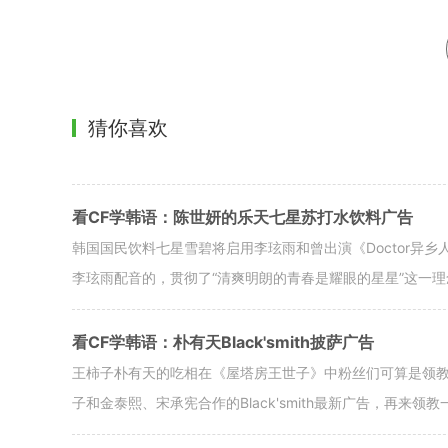
猜你喜欢
看CF学韩语：陈世妍的乐天七星苏打水饮料广告
韩国国民饮料七星雪碧将启用李玹雨和曾出演《Doctor异
李玹雨配音的，贯彻了“清爽明朗的青春是耀眼的星星”这一理
看CF学韩语：朴有天Black'smith披萨广告
王柿子朴有天的吃相在《屋塔房王世子》中粉丝们可算是领
子和金泰熙、宋承宪合作的Black'smith最新广告，再来领