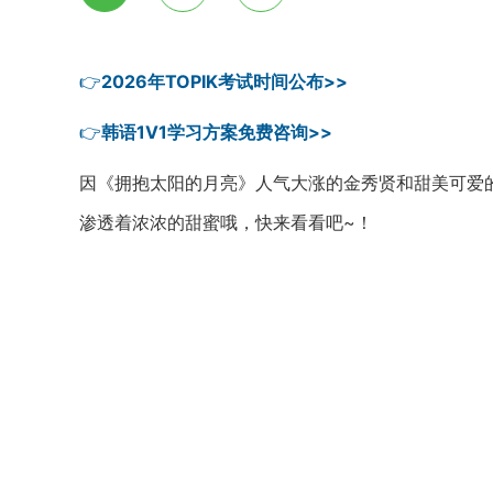
👉
2026年TOPIK考试时间公布>>
👉
韩语1V1学习方案免费咨询>>
因《拥抱太阳的月亮》人气大涨的金秀贤和甜美可爱
渗透着浓浓的甜蜜哦，快来看看吧~！