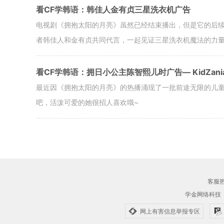
看CF学韩语：韩佳人金有贞三星洗衣机广告
电视剧《拥抱太阳的月亮》虽然已经结束播出，但是它的后
者韩佳人和金有贞共同代言，一起见证三星洗衣机魔法的力
看CF学韩语：拥日小公主陈智熙儿时广告— KidZan
最近因《拥抱太阳的月亮》的热播涌现了一批前途无限的儿
吧，活泼可爱的她很招人喜欢哦~
客服热线
学金网络科技
网上有害信息举报专区