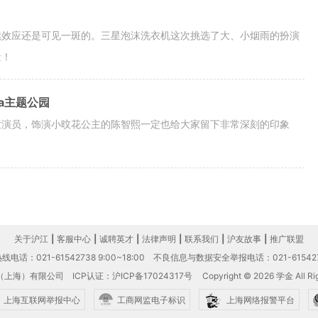
续效应还是可见一斑的。三星泡沫洗衣机这次挑选了大、小烟雨的扮演
量！
ia主题公园
童演员，饰演小旼花公主的陈智熙一定也给大家留下非常深刻的印象
关于沪江
|
客服中心
|
诚聘英才
|
法律声明
|
联系我们
|
沪友故事
|
推广联盟
电话：021-61542738 9:00~18:00
不良信息与数据安全举报电话：021-61542
（上海）有限公司
ICP认证：沪ICP备17024317号
Copyright © 2026 学金 All Rig
上海互联网举报中心
工商网监电子标识
上海网络报警平台