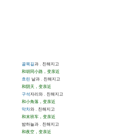
골목길
과 . 친해지고
和胡同小路，变亲近
흐린
날과 . 친해지고
和阴天，变亲近
구석
자리와 . 친해지고
和小角落，变亲近
막차
와 . 친해지고
和末班车，变亲近
밤하늘과 . 친해지고
和夜空，变亲近