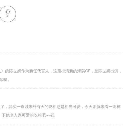
31
乡人》的陈世妍作为新任代言人，这篇小清新的海滨CF，是陈世妍出演，
念噢。
教了，其实一直以来朴有天的吃相总是相当可爱，今天咱就来看一则柿
教一下他老人家可爱的吃相吧~~该