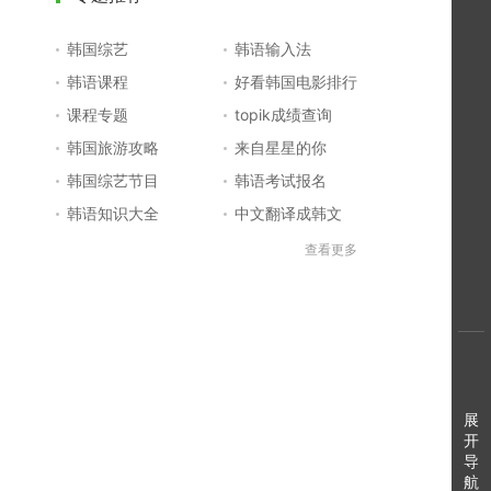
韩国综艺
韩语输入法
韩语课程
好看韩国电影排行
课程专题
topik成绩查询
韩国旅游攻略
来自星星的你
韩国综艺节目
韩语考试报名
韩语知识大全
中文翻译成韩文
topik初级考试真题
韩国大学
查看更多
韩国电影排行榜
韩国电视剧排行榜
韩国明星排行榜
韩语怎么说
四级成绩查询
六级成绩查询
topik中高级备考
韩语学习入门
李敏镐最新电视剧
日语一级报名
展
开
日语五十音图
韩语等级考试
导
英语单词大全
韩语入门学习
航