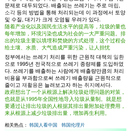
문제로 대두되었다. 배출되는 쓰레기는 주로
매립
,
소각
등의 방법을 통해 처리되는데 이 과정에서 토양
및 수질, 대기가 크게 오염될 우려가 있다.
随着产业化以及国民生活水平的提高等，垃圾的量也
每年增加，环境污染也成为社会的一大严重问题。排
出的垃圾主要以填埋和焚烧的方式处理，这个过程会
给土壤、水质、大气造成严重污染，让人担忧
정부에서는 쓰레기 처리를 위한 근원적 대책의
일환
으로 1995년 전국적으로 쓰레기 종량제를 도입하였
다. 쓰레기를 배출하는 사람에게 배출량만큼의 처리
비용을 부과함으로써 쓰레기 배출량을 근원적으로
줄이고
재활용
은 늘려보고자 하는
취지
에서다.
政府想出了一个从根源上解决垃圾处理问题的对策，
也就是从1995年全国性地导入垃圾从量制。就是想
要通过让排出垃圾的人根据其排出量附加处理费用，
来从根源上减少垃圾排出量，增加再生利用。
相关热点：
韩国人看中国
韩国伦理片