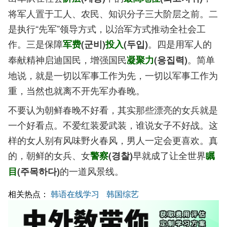
将军人置于工人、农民、知识分子三大阶层之前。二
是执行“先军”领导方式，以治军方式推动全社会工
作。三是保障
。四是用军人的
军费
(군비)
投入
(두입)
奉献精神启迪国民，增强国民
。简单
凝聚力
(응집력)
地说，就是一切以军事工作为先，一切以军事工作为
重，当然也就离不开先军办春晚。
不要认为朝鲜春晚不好看，其实那些漂亮的女兵就是
一个好看点。不爱红装爱武装，谁说女子不好战。这
样的女人别有风味野火春风，男人一定会更喜欢。真
的，朝鲜的女兵、女
早就成了让全世界
警察
(경찰)
瞩
的一道风景线。
目
(주목하다)
相关热点：
韩语在线学习
韩国综艺