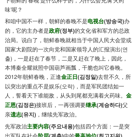
下朝鲜的‘春晚’是什么样子的，为什么会充满‘火药
味’呢？
和咱中国不一样，朝鲜的春晚不是
办
电视台
(방송국)
的，它的主办者是
的文化省和军方的总政
政府
(정부)
治局。说白了，朝鲜春晚就相当于中国人民大会堂或
国家大剧院的一次向党和国家领导人的汇报演出(연
출)，一是赶在了春节，二是又赶在了晚上，因此，
本博秦全耀就照中国葫芦画瓢，干脆也叫它春晚。
2012年朝鲜春晚，正逢
去世不久，所
金正日
(김정일)
以突出的重点不是娱乐(오락)，而是军民团结如一
人，誓看天下谁能敌，从头到尾都充满着火药味。
金
接班后，一再强调要
父
正恩
(김정은)
继承
(계승하다)
亲
，继续先军政治。
遗志
(유지)
先军政治
包括四个方面：一是突
主要内容
(주요내용)
出军队在社会
中的
，
阶层
(계층)
最高地位
(최고지위)