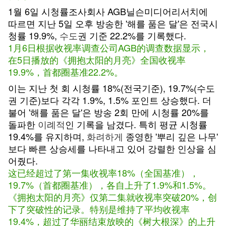
1월 6일 시청률조사회사 AGB닐슨미디어리서치에
따르면 지난 5일 오후 방송한 '해를 품은 달'은 전국시
청률 19.9%,
수도
권 기준 22.2%를 기록했다.
1月6日根据收视率调查公司AGB的调查数据显示，
在5日播放的《拥抱太阳的月亮》全国收视率
19.9%，首都圈基准22.2%。
이는 지난 첫 회 시청률 18%(전국기준), 19.7%(수도
권 기준)보다 각각 1.9%, 1.5% 포인트 상승했다. 더
불어 '해를 품은 달'은 방송 2회 만에 시청률 20%를
돌파한
이례적
인 기록을 남겼다. 특히 평균 시청률
19.4%를 유지하며,
화려하게
종영한 '뿌리 깊은 나무'
보다 빠른 상승세를 나타내고 있어 강렬한 인상을 심
어줬다.
这已经超过了第一集收视率18%（全国基准），
19.7%（首都圈基准），各自上升了1.9%和1.5%。
《拥抱太阳的月亮》仅第二集就收视率突破20%，创
下了突破性的记录。特别是维持了平均收视率
19.4%，超过了华丽结束放映的《树大根深》的上升