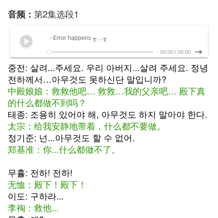
第2集选段1
音频：
- Error happens ╥﹏╥
-
00:00
/
00:00
중전: 살려...주세요. 우리 아버지...살려 주세요. 정녕
전하께서…아무것도 못하신단 말입니까?
中殿娘娘：救救他吧… 救救…我的父亲吧… 殿下真
的什么都做不到吗？
태종: 조용히 있어야 해, 아무것도 하지 말아야 한다.
太宗：给我安静地带着，什么都不要做。
정기준: 넌...아무것도 할 수 없어.
郑基准：你...什么都做不了。
무휼: 전하! 전하!
无恤：殿下！殿下！
이도: 구하라...
李裪：救他...