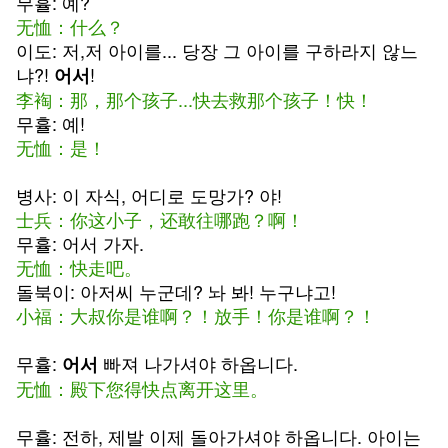
무휼: 예?
无恤：什么？
이도: 저,저 아이를... 당장 그 아이를 구하라지 않느
냐?!
!
어서
李裪：那，那个孩子...快去救那个孩子！快！
무휼: 예!
无恤：是！
병사: 이 자식, 어디로 도망가? 야!
士兵：你这小子，还敢往哪跑？啊！
무휼: 어서 가자.
无恤：快走吧。
돌북이: 아저씨 누군데? 놔 봐! 누구냐고!
小福：大叔你是谁啊？！放手！你是谁啊？！
무휼:
빠져 나가셔야 하옵니다.
어서
无恤：殿下您得快点离开这里。
무휼: 전하, 제발 이제 돌아가셔야 하옵니다. 아이는