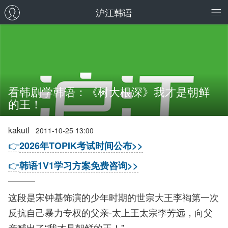
沪江韩语
看韩剧学韩语：《树大根深》我才是朝鲜
的王！
kakutl
2011-10-25 13:00
👉
2026年TOPIK考试时间公布>>
👉
韩语1V1学习方案免费咨询>>
这段是宋钟基饰演的少年时期的世宗大王李裪第一次
反抗自己暴力专权的父亲-太上王太宗李芳远，向父
亲喊出了“我才是朝鲜的王！”。