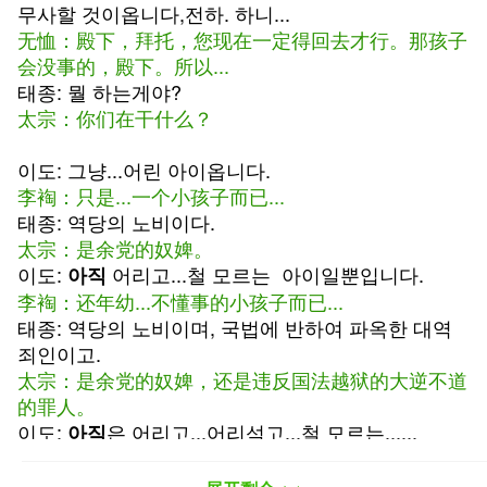
무사할 것이옵니다,전하. 하니...
无恤：殿下，拜托，您现在一定得回去才行。那孩子
会没事的，殿下。所以...
태종: 뭘 하는게야?
太宗：你们在干什么？
이도: 그냥...어린 아이옵니다.
李裪：只是...一个小孩子而已...
태종: 역당의 노비이다.
太宗：是余党的奴婢。
이도:
어리고...철 모르는 아이일뿐입니다.
아직
李裪：还年幼...不懂事的小孩子而已...
태종: 역당의 노비이며, 국법에 반하여 파옥한 대역
죄인이고.
太宗：是余党的奴婢，还是违反国法越狱的大逆不道
的罪人。
이도:
은 어리고...어리석고...철 모르는......
아직
李裪：他还年幼...还小...还不懂事...
태종: 역당의 노비이며, 국법에 대항하여 파옥을 했