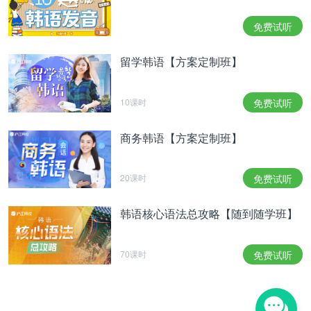
处斩！这是王的命令！
이도: 왕을 참칭하지 말라! 상왕은 왕이 아니다! 내가,
免费试听
내가 조선의 임금이다!!
李裪：不要自称王！太上王，并不是王，我，我才是
留学韩语【方案定制班】
朝鲜的王！！
>>常用语：
10课时
免费试听
①.
아직
/
还、尚、还在、仍然
商务韩语【方案定制班】
나는 이 회사에 막 들어와서
출근하는 것에 익
-
아직
숙하지 않다.
20课时
免费试听
/我刚进入这家公司，还不习惯坐班。
할머니의 병이
낫지 않아서 그는 도사를 청해
韩语核心语法总攻略【随到随学班】
-
아직
법술을 쓸 계획을 하고 있다.
70课时
免费试听
/
奶奶的病还没好，他打算请道士来作法。
-
그 턱인가?
아직
/
到
现在
还是
那个
样子
吗
？