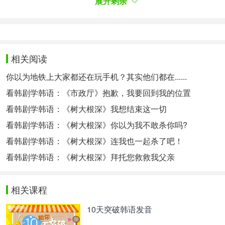
展开剩余
고 병사를 공격한 죄인이다.
그 아이를 데려와 죽이거라!
여당의 노비만으로도 죄를 면죄 못하거니, 파옥
하고, 감히 나의 병사를 공격했다.
相关阅读
이 자리에서 목을 벨 것이다!
!
어서
太宗：是余党的奴婢，还是违反国法越狱而且攻击士
你以为地铁上大家都还在玩手机？其实他们都在......
兵的罪人。
看韩剧学韩语：《市政厅》抱歉，我要回到我的位置
把那孩子带过来，杀了！
光是余党的奴婢就已经免不了罪了，还越狱，
看韩剧学韩语：《树大根深》我想结束这一切
还胆敢攻击我的士兵。
看韩剧学韩语：《树大根深》你以为我不敢杀你吗?
我会在这里直接隔断他的脖子！快点！
看韩剧学韩语：《树大根深》连我也一起杀了吧！
병사: 에!
士兵：是！
看韩剧学韩语：《树大根深》拜托您救救我父亲
이도: 한 발짝도! 움직이지 마라!
李裪：一 步 也！不 准 动！
相关课程
태종: 뭐라?
그 아이를 데려와 즉시 참하라! 왕
어서
명이다!
10天突破韩语发音
太宗：你说什么？快点给我把那个孩子带过来，即时