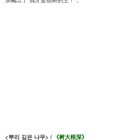
<뿌리 깊은 나무
>
/ 《树大根深》