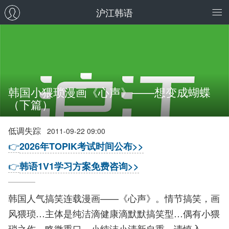
沪江韩语
韩国小猥琐漫画《心声》——想变成蝴蝶
（下篇）
低调失踪
2011-09-22 09:00
👉
2026年TOPIK考试时间公布>>
👉
韩语1V1学习方案免费咨询>>
韩国人气搞笑连载漫画——《心声》。情节搞笑，画
风猥琐…主体是纯洁滴健康滴默默搞笑型…偶有小猥
琐之作…略微重口…小纯洁小清新自重…请慎入…