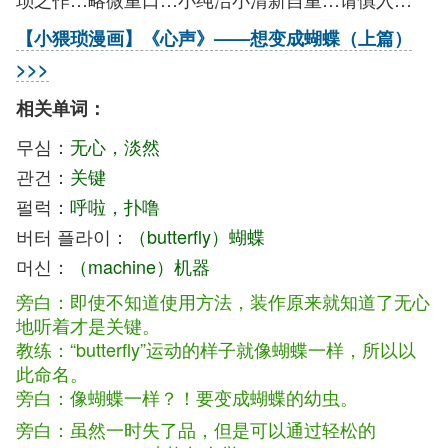
【小猥琐漫画】《心声》——想变成蝴蝶（上篇）
>>>
相关单词：
무심：
无心，淡然
관건：
关键
펄럭：
呼啦，扑噜
버터 플라이：
（butterfly）蝴蝶
머신：
（machine）机器
旁白：即使不知道使用方法，装作原来就知道了无心
地听着才是关键。
教练：“butterfly”运动的样子就像蝴蝶一样，所以以
此命名。
旁白：像蝴蝶一样？！要变成蝴蝶的幼虫。
旁白：虽然一时失了品，但是可以通过轻松的