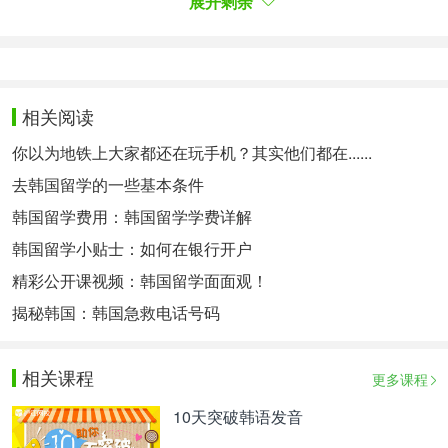
展开剩余
浦项工科大学是韩国的一所理工科研究中心四年制私
立大学，1986年成立的浦项工科大学为社会培养1万
多名人才，在研究院，企业CEO等各个领域发挥着
相关阅读
作用。浦项工大在短暂的22年中迅速发展，学校规模
你以为地铁上大家都还在玩手机？其实他们都在......
(
규모
)不断扩大，专业设置科学，结构合理，基础设
去韩国留学的一些基本条件
施(
인프라
)配套，师资力量雄厚，具有现代化气息和
浓厚的文化氛围，己被认可为具有最高水准(
최고수
韩国留学费用：韩国留学学费详解
준
)的理工科大学(
이공과 대학
)。，1998年获得香港
韩国留学小贴士：如何在银行开户
实事周刊“亚洲周末报”的亚洲科学技术大学中“最优秀
精彩公开课视频：韩国留学面面观！
科技大学（
과기대
）”的称号。
揭秘韩国：韩国急救电话号码
汉阳大学
相关课程
更多课程
7.
汉阳大学（한양대학교）
10天突破韩语发音
汉阳大学建校于1939年,迄今已有70年的悠久历史。