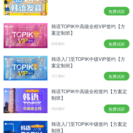
有汉城和安山（
안산
）2大校区。目前有本科生(
대학
생
)25000余名，研究生(
대학원생
)7700余名，教授
免费试听
(
교수
)1000余名， 学校师资完善、设备(
시설
)先进，
韩语TOPIK中高级全程VIP签约【方
教育水平高超，在韩国各大学中的综合实力(
종합 평
案定制班】
가
)始终名列前茅(
이름이 선두에 있다
)，是一所名副
698课时
免费试听
其实的名牌私立大学。
成均馆大学
韩语入门至TOPIK中级VIP签约【方
案定制班】
8.
成均馆大学（성균관대）
727课时
免费试听
“成均馆”是传统(
전통
)与进步教育(
진보적 교육
)融合
的同义词。成大校名的字面意义是“为人类创造完美
韩语TOPIK中高级全程签约【方案定
和谐社会的学府”。在这个科技迅猛发展似乎掩盖了
制班】
人文学科的今天，老成均馆大学的建校哲学还是依然
580课时
免费试听
闪烁着光辉。成大一直致力于高质量的教学与研究，
韩语入门至TOPIK中级签约【方案定
致力于为学生提供充满挑战性的成长环境(
성장환
制班】