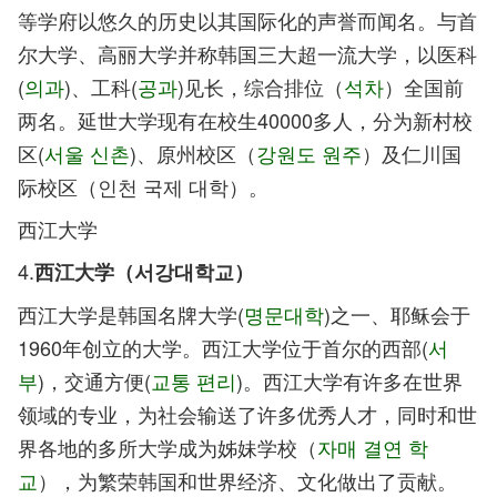
等学府以悠久的历史以其国际化的声誉而闻名。与首
尔大学、高丽大学并称韩国三大超一流大学，以医科
(
의과
)、工科(
공과
)见长，综合排位（
석차
）全国前
两名。延世大学现有在校生40000多人，分为新村校
区(
서울 신촌
)、原州校区（
강원도 원주
）及仁川国
际校区（인천 국제 대학）。
西江大学
4.
西江大学（서강대학교）
西江大学是韩国名牌大学(
명문대학
)之一、耶稣会于
1960年创立的大学。西江大学位于首尔的西部(
서
부
)，交通方便(
교통 편리
)。西江大学有许多在世界
领域的专业，为社会输送了许多优秀人才，同时和世
界各地的多所大学成为姊妹学校（
자매 결연 학
교
），为繁荣韩国和世界经济、文化做出了贡献。