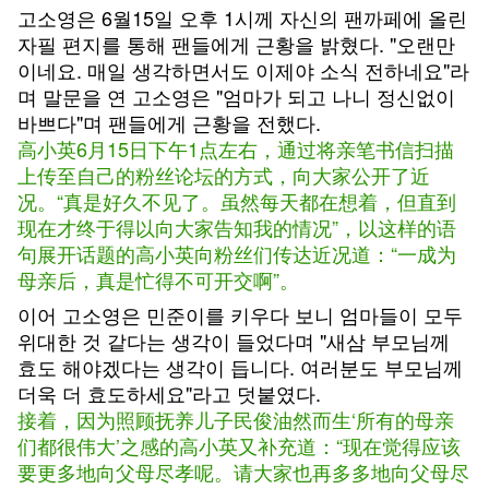
고소영은 6월15일 오후 1시께 자신의 팬까페에 올린
자필 편지를 통해 팬들에게 근황을 밝혔다. "오랜만
이네요. 매일 생각하면서도 이제야 소식 전하네요"라
며 말문을 연 고소영은 "엄마가 되고 나니 정신없이
바쁘다"며 팬들에게 근황을 전했다.
高小英6月15日下午1点左右，通过将亲笔书信扫描
上传至自己的粉丝论坛的方式，向大家公开了近
况。“真是好久不见了。虽然每天都在想着，但直到
现在才终于得以向大家告知我的情况”，以这样的语
句展开话题的高小英向粉丝们传达近况道：“一成为
母亲后，真是忙得不可开交啊”。
이어 고소영은 민준이를 키우다 보니 엄마들이 모두
위대한 것 같다는 생각이 들었다며 "새삼 부모님께
효도 해야겠다는 생각이 듭니다. 여러분도 부모님께
더욱 더 효도하세요"라고 덧붙였다.
接着，因为照顾抚养儿子民俊油然而生‘所有的母亲
们都很伟大’之感的高小英又补充道：“现在觉得应该
要更多地向父母尽孝呢。请大家也再多多地向父母尽