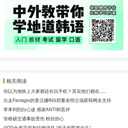
相关阅读
你以为地铁上大家都还在玩手机？其实他们都在......
出走Fantagio的姜汉娜INS郑重表明立场获韩网友支持
李孝利剖白心迹 感谢ANTI和恶评
张根硕交通事故受伤 粉丝担心
GOD金泰宇突发结婚消息 “孩子也即将出生”