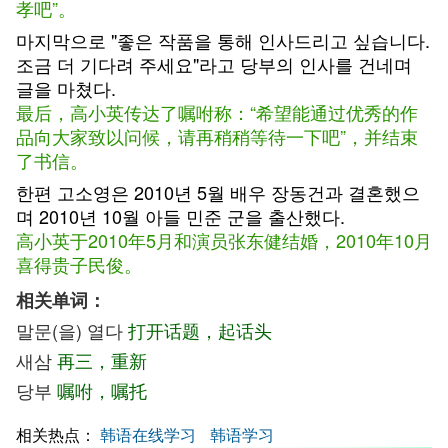
孝吧”。
마지막으로 "좋은 작품을 통해 인사드리고 싶습니다.
조금 더 기다려 주세요"라고 당부의 인사를 건네며
글을 마쳤다.
最后，高小英传达了嘱咐称：“希望能通过优秀的作
品向大家致以问候，请再稍稍等待一下吧”，并结束
了书信。
한편 고소영은 2010년 5월 배우 장동건과 결혼했으
며 2010년 10월 아들 민준 군을 출산했다.
高小英于2010年5月和演员张东健结婚，2010年10月
喜得贵子民俊。
相关单词：
말문(을) 열다
打开话题，起话头
새삼
再三，重新
당부
嘱咐，嘱托
相关热点：
韩语在线学习
韩语学习