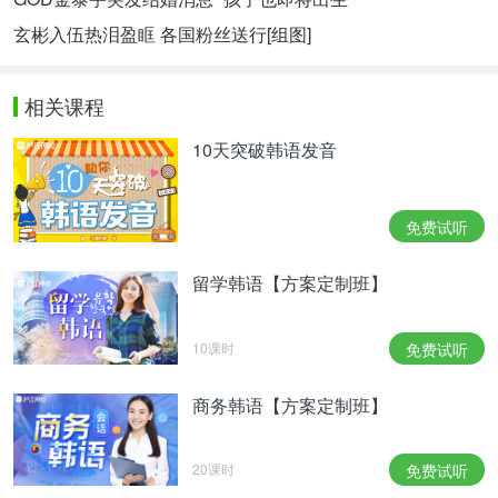
玄彬入伍热泪盈眶 各国粉丝送行[组图]
相关课程
10天突破韩语发音
免费试听
留学韩语【方案定制班】
10课时
免费试听
商务韩语【方案定制班】
20课时
免费试听