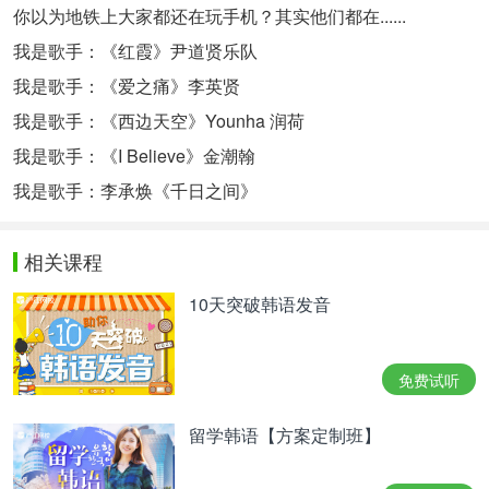
你以为地铁上大家都还在玩手机？其实他们都在......
我是歌手：《红霞》尹道贤乐队
我是歌手：《爱之痛》李英贤
我是歌手：《西边天空》Younha 润荷
我是歌手：《I Believe》金潮翰
我是歌手：李承焕《千日之间》
相关课程
10天突破韩语发音
免费试听
留学韩语【方案定制班】