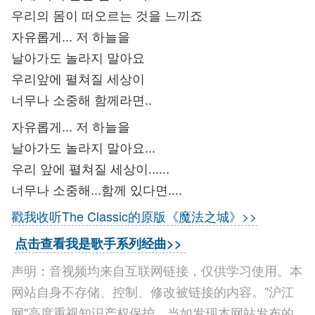
우리의 몸이 떠오르는 것을 느끼죠
자유롭게... 저 하늘을
날아가도 놀라지 말아요
우리앞에 펼쳐질 세상이
너무나 소중해 함께라면..
자유롭게... 저 하늘을
날아가도 놀라지 말아요...
우리 앞에 펼쳐질 세상이......
너무나 소중해...함께 있다면....
戳我收听The Classic的原版《魔法之城》>>
点击查看我是歌手系列经曲>>
声明：音视频均来自互联网链接，仅供学习使用。本
网站自身不存储、控制、修改被链接的内容。"沪江
网"高度重视知识产权保护。当如发现本网站发布的