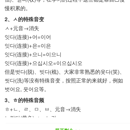
慢积累的。
2、ㅅ的特殊音变
ㅅ+元音→消失
잇다(连接)+어=이어
잇다(连接)+은=이은
잇다(连接)+으니=이으니
잇다(连接)+으십시오=이으십시오
但是벗다(脱)、빗다(梳)、大家非常熟悉的웃다(笑)、
씻다(洗)等没有特殊音变，按照正常的来就好，例如
벗어요, 웃어요等。
3、ㅎ的特殊音频
ㅎ+ㄴ、ㄹ、ㅁ、ㅂ、元音→消失
노랗다(黄色)+ㄴ=노란
노랗다(黄色)+니=노라니