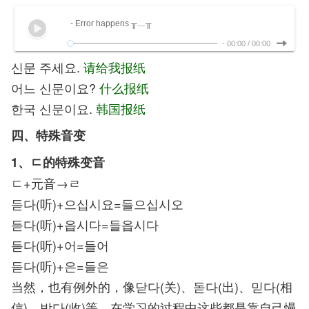
- Error happens ╥﹏╥
-
00:00
/
00:00
신문 주세요.
请给我报纸
어느 신문이요?
什么报纸
한국 신문이요.
韩国报纸
四、特殊音变
1、ㄷ的特殊变音
ㄷ+元音→ㄹ
듣다(听)+으십시요=들으십시오
듣다(听)+읍시다=들읍시다
듣다(听)+어=들어
듣다(听)+은=들은
当然，也有例外的，像닫다(关)、돋다(出)、믿다(相
信)、받다(收)等，在学习的过程中这些都是靠自己慢