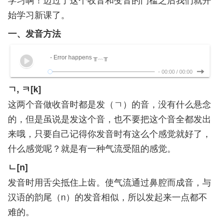
始学习新课了。
一、发音方法
- Error happens ╥﹏╥
-
00:00
/
00:00
ㄱ, ㅋ[k]
这两个音做收音时都是发（ㄱ）的音，没有什么悬念
的，但是虽说是发这个音，也不要把这个音全都发出
来哦，只要自己记得你发音时有这么个感觉就好了，
什么感觉呢？就是有一种气流受阻的感觉。
ㄴ[n]
发音时用舌尖抵住上齿。使气流通过鼻腔而成音，与
汉语的韵尾（n）的发音相似，所以发起来一点都不
难的。