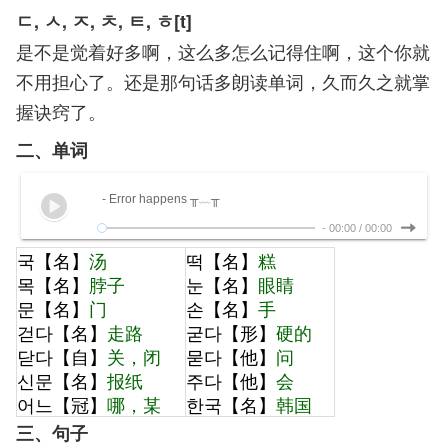
ㄷ, ㅅ, ㅈ, ㅊ, ㅌ, ㅎ[t]
是不是觉着好多啊，这么多怎么记得住啊，这个你就
不用担心了。还是那句话多朗读单词，久而久之就掌
握诀窍了。
二、单词
- Error happens ╥﹏╥
-
00:00
/
00:00
국【名】
汤
떡【名】
糕
목【名】
脖子
눈【名】
眼睛
문【名】
门
손【名】
手
걷다【名】
走路
굳다【形】
硬的
닫다【自】
关，闭
묻다【他】
问
신문【名】
报纸
주다【他】
会
어느【冠】
哪，某
한국【名】
韩国
三、句子