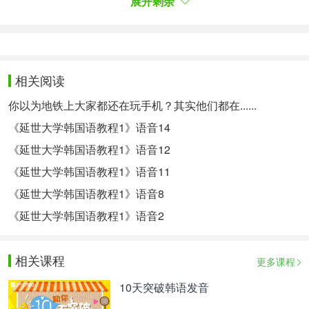
展开剩余
노랗다(黄色)+랴=노라냐
노랗다(黄色)+면=노라면
노랗다(黄色)+ㅂ니다=노랍니다
노랗다(黄色)+아지다=노래지다
相关阅读
4、으的特殊音变
你以为地铁上大家都还在玩手机？其实他们都在......
으+아(어)→消失
《延世大学韩国语教程1》语音14
끄다(熄灭)+어서→꺼서
《延世大学韩国语教程1》语音12
따르다(跟随)+아서→따라서
《延世大学韩国语教程1》语音11
是不是觉得特别多呢？没关系，结合之后的课文多练
《延世大学韩国语教程1》语音8
习朗读就可以熟练。
《延世大学韩国语教程1》语音2
大家会读了吗？那就请点击右上角的贡献录音哦！
^^
相关课程
更多课程
点击查看更多延世大学韩国语教程1>>
10天突破韩语发音
喜欢这个节目吗？和我们来一起学习韩语吧！欢迎订