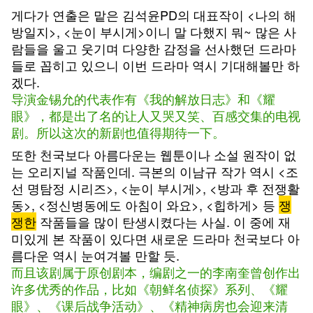
게다가 연출은 맡은 김석윤PD의 대표작이 <나의 해
방일지>, <눈이 부시게>이니 말 다했지 뭐~ 많은 사
람들을 울고 웃기며 다양한 감정을 선사했던 드라마
들로 꼽히고 있으니 이번 드라마 역시 기대해볼만 하
겠다.
导演金锡允的代表作有《我的解放日志》和《耀
眼》，都是出了名的让人又哭又笑、百感交集的电视
剧。所以这次的新剧也值得期待一下。
또한 천국보다 아름다운는 웹툰이나 소설 원작이 없
는 오리지널 작품인데. 극본의 이남규 작가 역시 <조
선 명탐정 시리즈>, <눈이 부시게>, <방과 후 전쟁활
동>, <정신병동에도 아침이 와요>, <힙하게> 등
쟁
쟁한
작품들을 많이 탄생시켰다는 사실. 이 중에 재
미있게 본 작품이 있다면 새로운 드라마 천국보다 아
름다운 역시 눈여겨볼 만할 듯.
而且该剧属于原创剧本，编剧之一的李南奎曾创作出
许多优秀的作品，比如《朝鲜名侦探》系列、《耀
眼》、《课后战争活动》、《精神病房也会迎来清