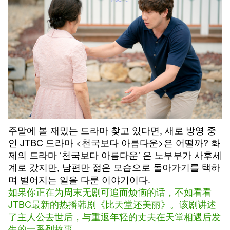
주말에 볼 재밌는 드라마 찾고 있다면, 새로 방영 중
인 JTBC 드라마 <천국보다 아름다운>은 어떨까? 화
제의 드라마 ‘천국보다 아름다운’ 은 노부부가 사후세
계로 갔지만, 남편만 젊은 모습으로 돌아가기를 택하
며 벌어지는 일을 다룬 이야기이다.
如果你正在为周末无剧可追而烦恼的话，不如看看
JTBC最新的热播韩剧《比天堂还美丽》。该剧讲述
了主人公去世后，与重返年轻的丈夫在天堂相遇后发
生的一系列故事。