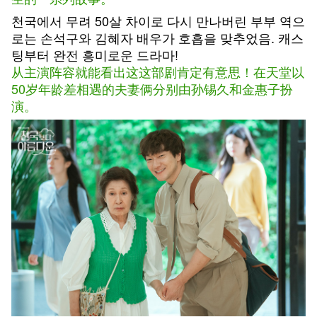
천국에서 무려 50살 차이로 다시 만나버린 부부 역으
로는 손석구와 김혜자 배우가 호흡을 맞추었음. 캐스
팅부터 완전 흥미로운 드라마!
从主演阵容就能看出这这部剧肯定有意思！​在天堂以
50岁年龄差相遇的夫妻俩分别由孙锡久和金惠子扮
演。