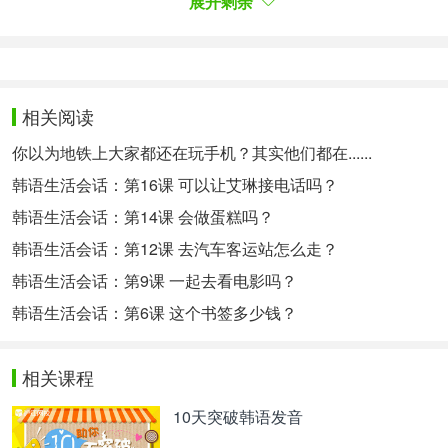
展开剩余
장르: 로맨틱 코미디, 판타지, 휴먼
相关阅读
방송기간: 2025.4.19.~
你以为地铁上大家都还在玩手机？其实他们都在......
방송시간: 토 오후 10:40, 일 오후 10:30
韩语生活会话：第16课 可以让艾琳接电话吗？
방송채널: JTBC
韩语生活会话：第14课 会做蛋糕吗？
韩语生活会话：第12课 去汽车客运站怎么走？
시청등급: 15세 이상 시청가
韩语生活会话：第9课 一起去看电影吗？
연출: 김석윤
韩语生活会话：第6课 这个书签多少钱？
극본: 이남규, 김수진
출연: 김혜자, 손석구, 한지민, 이정은, 천호진, 류덕
相关课程
환 외
10天突破韩语发音
作品类型：浪漫喜剧、奇幻、人性情感