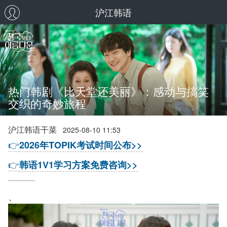
沪江韩语
热门韩剧《比天堂还美丽》：感动与搞笑
交织的奇妙旅程
沪江韩语干菜
2025-08-10 11:53
👉
2026年TOPIK考试时间公布>>
👉
韩语1V1学习方案免费咨询>>
、