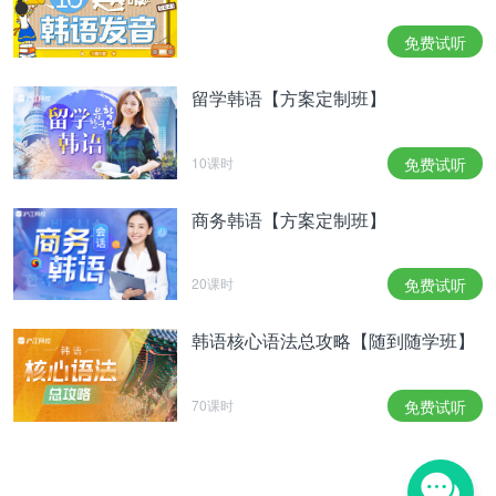
播出时间：2025.4.19~
免费试听
播出时段：周六晚10:40，周日晚10:30
留学韩语【方案定制班】
首播电视台：JTBC
收看等级：15岁以上可观看
10课时
免费试听
导演：金锡允
商务韩语【方案定制班】
编剧：李南奎、金秀珍
主演：金惠子、孙锡久、韩志旼、李姃垠、千虎珍、
20课时
免费试听
柳德焕
韩语核心语法总攻略【随到随学班】
천국보다 아름다운 줄거리
《比天堂还美丽》剧情简介
70课时
免费试听
동네 사람들을 대상으로 활동 중인 소액 일수꾼 ‘이
해숙(김혜자 분)’. 그녀는 사채업자들보다는 사람 냄
새 나는 방법으로 일수를 하고 있었지만, 여전히 동
네 사람들의 눈초리를 받는 신세였다.