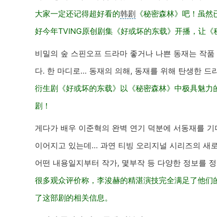
大家一定还记得超好看的
韩剧
《秘密森林》吧！虽然
好今年TVING原创剧集《好或坏的东载》开播，让
비밀의 숲 스핀오프 드라마 좋거나 나쁜 동재는 작품
다. 한 마디로… 동재의 의해, 동재를 위해 탄생한 드
衍生剧《好或坏的东载》以《秘密森林》中极具魅力
剧！
게다가 배우 이준혁의 완벽 연기 덕분에 서동재를 
이어지고 있는데… 과연 티빙 오리지널 시리즈의 새로
어떤 내용일지부터 작가, 몇부작 등 다양한 정보를 
很多观众评价称，李浚赫的精湛演技完全满足了他们的
了这部剧的相关信息。