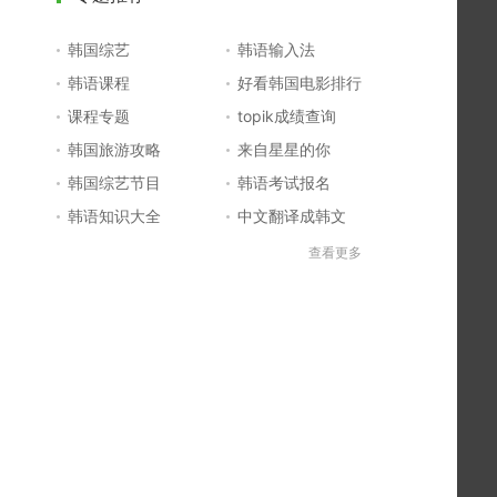
韩国综艺
韩语输入法
韩语课程
好看韩国电影排行
课程专题
topik成绩查询
韩国旅游攻略
来自星星的你
韩国综艺节目
韩语考试报名
韩语知识大全
中文翻译成韩文
topik初级考试真题
韩国大学
查看更多
韩国电影排行榜
韩国电视剧排行榜
韩国明星排行榜
韩语怎么说
四级成绩查询
六级成绩查询
topik中高级备考
韩语学习入门
李敏镐最新电视剧
日语一级报名
日语五十音图
韩语等级考试
英语单词大全
韩语入门学习