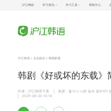
沪江网校
学习资讯
学习工具
帮助中心
沪江韩语
>
文化娱乐
>
韩国影视
韩剧《好或坏的东载》
作者：沪江韩语干菜
来源：좋거나 나쁜 동재 몇부작? 등장
2025-06-20 10:14