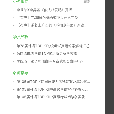
小编推荐
更多
李世荣X李昇基《依法相爱吧》开播！
【有声】TV朝鲜的选秀究竟是什么定位
【有声】乘着上升势的《球拍少年团》新锐演员们
学员经验
第78届韩语TOPIKⅠ初级考试真题答案解析汇总
韩国语能力考试TOPIK之听力备考攻略！
学姐谈：读了韩语翻译专业就能当翻译吗？
名师指导
第105届TOPIK韩国语能力考试答案及真题解析汇总
第105届韩语TOPIKⅡ中高级考试写作答案及真题解析
第105届韩语TOPIKⅡ中高级考试阅读答案及真题解析