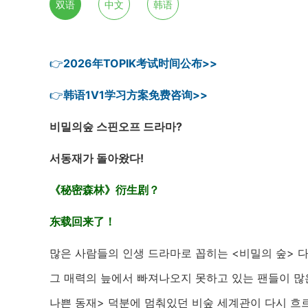
双语
中文
韩语
👉
2026年TOPIK考试时间公布>>
👉
韩语1V1学习方案免费咨询>>
비밀의숲 스핀오프 드라마?
서동재가 돌아왔다!
《秘密森林》衍生剧？
东载回来了！
많은 사람들의 인생 드라마로 꼽히는 <비밀의 숲> 다
그 매력의 늪에서 빠져나오지 못하고 있는 팬들이 많
나쁜 동재> 덕분에 멈춰있던 비숲 세계관이 다시 흐