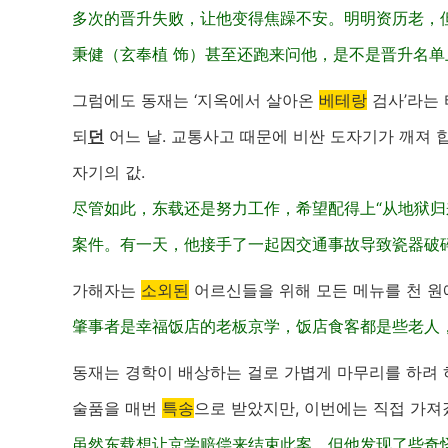
多次的晋升失败，让他变得焦躁不安。明明资历老，
秉健（玄奉植 饰）甚至还跑来问他，是不是晋升名单
그럼에도 동재는 ‘지옥에서 살아온
베테랑
검사’라는
되
던
어느 날. 교통사고 때문에 비싼 도자기가 깨져 합
자기의 값.
尽管如此，东载还是努力工作，希望配得上“从地狱归
案件。有一天，他接手了一起因交通事故导致瓷器破
가해자는
소외된
어르신들을 위해 모든 메뉴를 천 원
肇事者是幸福饭店的老板京学，饭店食客都是些老人
동재는 경학이 배상하는 걸로 가볍게 마무리를 하려 하
술품을 매번
특송
으로 받았지만, 이번에는 직접 가져
虽然东载想让京学赔偿来结束此案，但他发现了些奇