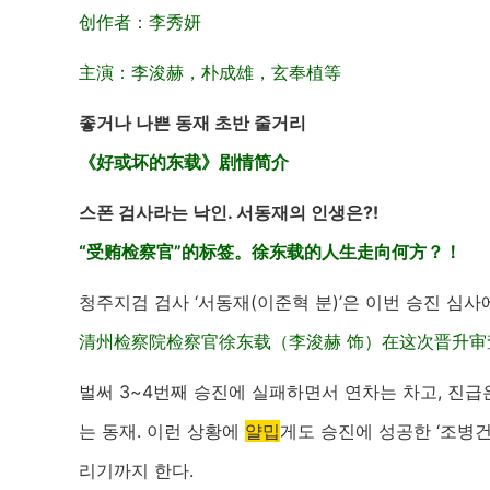
创作者：李秀妍
主演：李浚赫，朴成雄，玄奉植等
좋거나 나쁜 동재 초반 줄거리
《好或坏的东载》剧情简介
스폰 검사라는 낙인. 서동재의 인생은?!
“受贿检察官”的标签。徐东载的人生走向何方？！
청주지검 검사 ‘서동재(이준혁 분)’은 이번 승진 심
清州检察院检察官徐东载（李浚赫 饰）在这次晋升审
벌써 3~4번째 승진에 실패하면서 연차는 차고, 진
는 동재. 이런 상황에
얄밉
게도 승진에 성공한 ‘조병건
리기까지 한다.