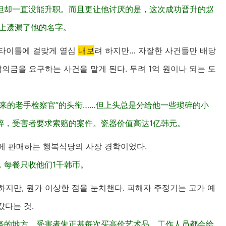
但却一直没能升职。而且更让他讨厌的是，这次成功晋升的赵
上遗漏了他的名字。
 타이틀에 걸맞게 열심
내보
려 하지만… 자잘한 사건들만 배당
의금을 요구하는 사건을 맡게 된다. 무려 1억 원이나 되는 도
来的老手检察官”的头衔……但上头总是分给他一些琐碎的小
碎，受害者要求索赔的案件。瓷器价值高达1亿韩元。
에 판매하는 행복식당의 사장 경학이었다.
，每餐只收他们1千韩币。
지만, 뭔가 이상한 점을 눈치챈다. 피해자 주정기는 고가 예
갔다는 것.
怪的地方。受害者朱正基每次买高价艺术品，工作人员都会给