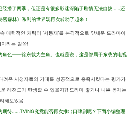
已经播了两季，但还是有很多影迷深陷于剧情无法自拔……还
《秘密森林》系列的世界观再次转动了起来！
 속 매력적인 캐릭터 ‘서동재’를 본격적으로 앞세운 드라마이
라마라는 말씀!
的角色——徐东载为主角。也就是说，这是部属于东载的电视
기다려온 시청자들의 기대를 성공적으로 충족시켰다는 평가가
운 레전드가 탄생할 수 있을지?! 드라마 좋거나 나쁜 동재는
정리해보았음.
期待……TVING究竟能否再次推出口碑剧呢？下面小编整理