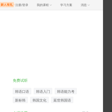
注册/登录
我的课程
学习方案
消息
免费试听
韩语口语
韩语入门
韩语能力考
新标韩
韩国文化
延世韩国语