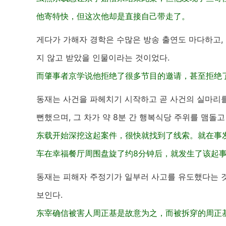
他寄特快，但这次他却是直接自己带走了。
게다가 가해자 경학은 수많은 방송 출연도 마다하고,
지 않고 받았을 인물이라는 것이었다.
而肇事者京学说他拒绝了很多节目的邀请，甚至拒绝
동재는 사건을 파헤치기 시작하고 곧 사건의 실마리를 
뻔했으며, 그 차가 약 8분 간 행복식당 주위를 맴돌고
东载开始深挖这起案件，很快就找到了线索。就在事
车在幸福餐厅周围盘旋了约8分钟后，就发生了该起
동재는 피해자 주정기가 일부러 사고를 유도했다는 것
보인다.
东宰确信被害人周正基是故意为之，而被拆穿的周正