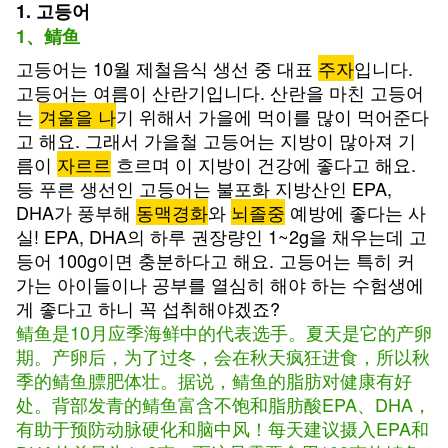
1. 고등어
1、鲭鱼
고등어는 10월 제철음식 생선 중 대표
주자
입니다.
고등어는 여름이 산란기입니다. 산란을 마친 고등어
는
겨울을 나
기 위해서 가을에 먹이를 많이 먹어준다
고 해요. 그래서 가을철 고등어는 지방이 많아져 기
름이
자르르
흐르며 이 지방이 건강에 좋다고 해요.
등 푸른 생선인 고등어는 불포화 지방산인 EPA,
DHA가 풍부해
동맥경화
와
뇌졸중
예방에 좋다는 사
실! EPA, DHA의 하루 권장량인 1~2g을 채우는데 고
등어 100g이면 충분하다고 해요. 고등어는 특히 커
가는 아이들이나 공부를 열심히 해야 하는 수험생에
게 좋다고 하니 꼭 섭취해야겠죠?
鲭鱼是10月应季海鲜中的代表选手。夏天是它的产卵
期。产卵后，为了过冬，会在秋天疯狂进食，所以秋
季的鲭鱼膘肥体壮。据说，鲭鱼的脂肪对健康有好
处。背部发青的鲭鱼富含不饱和脂肪酸EPA、DHA，
有助于预防动脉硬化和脑中风！每天建议摄入EPA和