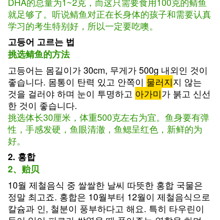
DHA的总量为1~2克，而这只需要食用100克的鲭鱼
就足够了。听说鲭鱼对正在长身体的孩子和需要认真
学习的考生特别好，所以一定要吃噢。
고등어 고르는 법
挑选鲭鱼的方法
고등어는 몸길이가 30cm, 무게가 500g 내외인 것이
좋습니다. 몸통이 탄력 있고 안쪽이
물러지
지 않는
것을 걸러야 하며 눈이 투명하고
아가미
가 붉고 신선
한 것이 좋습니다.
挑选体长30厘米，体重500克左右为宜。鱼身要有弹
性，手感发硬，鱼眼清澈，鱼鳃呈红色，新鲜的为
好。
2. 홍합
2、贻贝
10월 제철음식 중 쌀쌀한 날씨 따뜻한 홍합 국물은
정말 최고죠. 홍합은 10월부터 12월이 제철음식으로
칼슘과 인, 철분이 풍부하다고 해요. 특히 타우린이