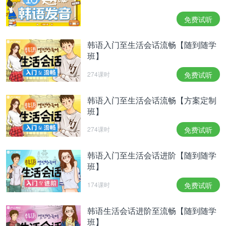
좋고 타우린이 많아 콜레스테롤을 개선시켜 혈압 저
하 작용에 도움이 된다고 해요.
免费试听
10月应季食物中还有被称为“海底牛奶”的牡蛎，它也
是卡萨诺瓦很喜欢吃的健康食品。富含钙、锌和无机
韩语入门至生活会话流畅【随到随学
物，有助于男性健康。其中钙、铁成分可促进儿童骨
班】
骼发育。而对女性来说可以增加皮肤弹性，改善气
色……因为牡蛎中还含有铜，对贫血也有好处。牛磺
274课时
免费试听
酸成分多，有助于改善胆固醇，降低血压。
韩语入门至生活会话流畅【方案定制
굴 고르는 법
班】
挑选牡蛎的方法
굴은 알이 굵으면서 테두리의 검은색이 선명한 것이
274课时
免费试听
좋습니다. 속살은 우윳빛이 돌고 통통하면서 탄력 있
는 것이 신선하다고 해요.
韩语入门至生活会话进阶【随到随学
牡蛎体大肥实，裙边乌黑明显，透着牛奶光泽，肥美
班】
有弹力的是新鲜的。
174课时
免费试听
今日词汇：
韩语生活会话进阶至流畅【随到随学
주자【名词】选手
班】