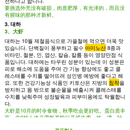
선하다고 합니다.
要挑选外壳没有破损，肉质肥厚，有光泽的，而且没
有腥味的那种才新鲜。
3. 대하
3、大虾
대하는 10월 제철음식으로 가을철에 먹으면 더욱 맛
있습니다. 단백질이 풍부하고 필수
아미노산
8종과
비타민, 철분, 인, 엽산, 칼슘, 칼륨 등이 영양만점 식
품입니다. 대하에는 타우린 성분이 있는데 이 성분은
피로 해소에 도움을 주며 간 기능 향상에도 좋고 콜
레스테롤 수치를 떨어뜨려 성인병 예방에 좋다고 해
요. 또한 건강기능성 식품인 키토산은 지방의
침착
을
방지하고 몸 밖으로 불순물을 배출시켜 콜레스테롤
수치를 낮춰주며 성장발육과 피부미용에도 탁월합니
다.
大虾是10月的时令食物，秋季吃会更好吃。蛋白质丰
富，含8种人体必需氨基酸以及维生素、铁、磷、叶
酸、钙、钾等，营养丰富。大虾中的牛磺酸成分，有