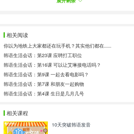
展开剩余
助于消除疲劳，提高肝功能，降低胆固醇，预防成人
病。另外虾壳中的壳聚糖作为一种保健食品，可以防
止脂肪堆积，排出体内垃圾，降低胆固醇，有助于生
长发育和皮肤健康。
대하 고르는 법
相关阅读
挑选大虾的方法
你以为地铁上大家都还在玩手机？其实他们都在......
대하는 몸이 투명하고 윤기 나는 것이 좋고 껍질이
韩语生活会话：第23课 应聘打工职位
단단한 것이 신선합니다.
虾体透明有光泽，外壳坚硬的是新鲜的。
韩语生活会话：第16课 可以让艾琳接电话吗？
4. 굴
韩语生活会话：第9课 一起去看电影吗？
4、牡蛎
韩语生活会话：第7课 和朋友一起购物
바다의 우유라고 불리는 굴은 10월 제철음식으로 카
韩语生活会话：第4课 生日是几月几号
사노바도 즐겨먹었다는 건강식품입니다.. 칼슘과 아
연과 무기질이 풍부해 남성들의 건강 증진에 좋고,
칼슘과 철분 성분이 아이들의 뼈를 튼튼하게 해 주며
相关课程
여성들에게는 피부를 탄력 있
주며 얼굴색을 좋
게 해
10天突破韩语发音
게 합니다.. 구리도 함유되어 있기 때문에 빈혈에도