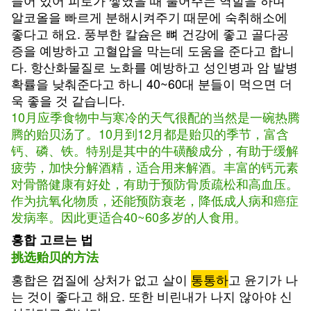
들어 있어 피로가 쌓였을 때 풀어주는 역할을 하며
알코올을 빠르게 분해시켜주기 때문에 숙취해소에
좋다고 해요. 풍부한 칼슘은 뼈 건강에 좋고 골다공
증을 예방하고 고혈압을 막는데 도움을 준다고 합니
다. 항산화물질로 노화를 예방하고 성인병과 암 발병
확률을 낮춰준다고 하니 40~60대 분들이 먹으면 더
욱 좋을 것 같습니다.
10月应季食物中与寒冷的天气很配的当然是一碗热腾
腾的贻贝汤了。10月到12月都是贻贝的季节，富含
钙、磷、铁。特别是其中的牛磺酸成分，有助于缓解
疲劳，加快分解酒精，适合用来解酒。丰富的钙元素
对骨骼健康有好处，有助于预防骨质疏松和高血压。
作为抗氧化物质，还能预防衰老，降低成人病和癌症
发病率。因此更适合40~60多岁的人食用。
홍합 고르는 법
挑选贻贝的方法
홍합은 껍질에 상처가 없고 살이
통통하
고 윤기가 나
는 것이 좋다고 해요. 또한 비린내가 나지 않아야 신