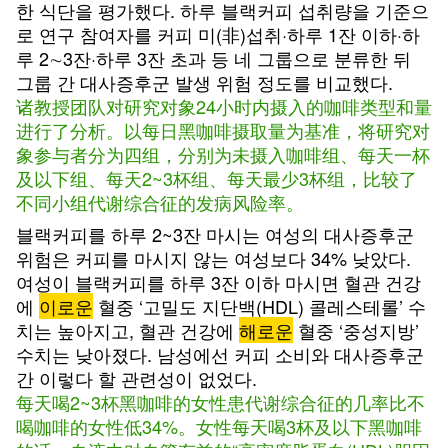
한 식단을 평가했다. 하루 블랙커피 섭취량을 기준으
로 연구 참여자를 커피 미(非)섭취·하루 1잔 이하·하
루 2∼3잔·하루 3잔 초과 등 네 그룹으로 분류한 뒤
그룹 간 대사증후군 발생 위험 정도를 비교했다.
诸教授团队对研究对象24小时内摄入的咖啡类型和量
进行了分析。以每日黑咖啡摄取量为基准，将研究对
象参与者分为四组，分别为未摄入咖啡组、每天一杯
及以下组、每天2~3杯组、每天最少3杯组，比较了
不同小组代谢综合征的发病风险率。
블랙커피를 하루 2~3잔 마시는 여성의 대사증후군
위험은 커피를 마시지 않는 여성보다 34% 낮았다.
여성이 블랙커피를 하루 3잔 이하 마시면 혈관 건강
에
이로운
혈중 ‘고밀도 지단백(HDL) 콜레스테롤’ 수
치는 높아지고, 혈관 건강에
해로운
혈중 ‘중성지방’
수치는 낮아졌다. 남성에선 커피 소비와 대사증후군
간 이렇다 할 관련성이 없었다.
每天喝2~3杯黑咖啡的女性患代谢综合征的几率比不
喝咖啡的女性低34%。女性每天喝3杯及以下黑咖啡