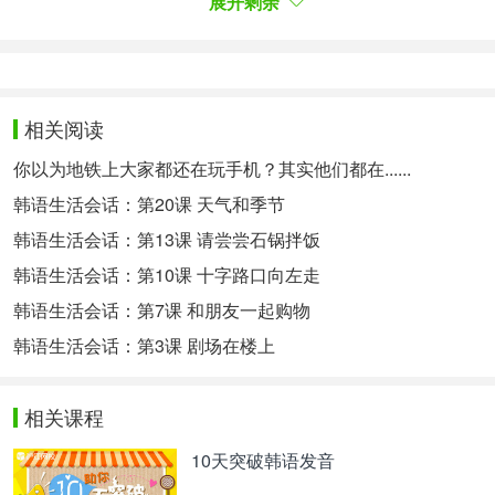
在韩国的横断面研究》也显示，女性摄入咖啡可降低
展开剩余
代谢综合征风险。
제 교수팀의 이번 연구 결과는 ‘유럽임상영양학회
지’(EJCN)
최근호
에 실렸다.
诸教授团队的研究结果刊登在最新一期的《欧洲临床
相关阅读
营养学杂志》(EJCN)上。
你以为地铁上大家都还在玩手机？其实他们都在......
今日词汇：
韩语生活会话：第20课 天气和季节
중주【名词】重奏
韩语生活会话：第13课 请尝尝石锅拌饭
통하다【自动词】 (与“-으로”合用)被称为，被叫做
韩语生活会话：第10课 十字路口向左走
이롭다【形容词】有利 ，有益
韩语生活会话：第7课 和朋友一起购物
韩语生活会话：第3课 剧场在楼上
해롭다【形容词】有害 ，危害
커피 메이트【名词】咖啡伴侣
相关课程
단면 연구【名词】横断面研究
10天突破韩语发音
최근호【名词】最新一期 ，最新刊物