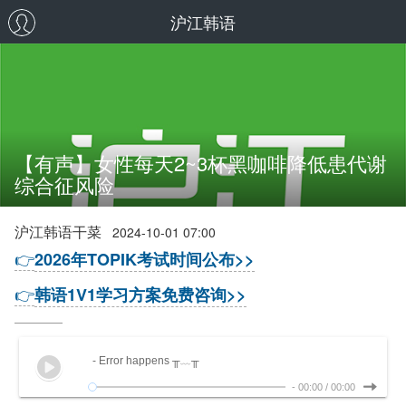
沪江韩语
【有声】女性每天2~3杯黑咖啡降低患代谢
综合征风险
沪江韩语干菜
2024-10-01 07:00
👉
2026年TOPIK考试时间公布>>
👉
韩语1V1学习方案免费咨询>>
- Error happens ╥﹏╥
-
00:00
/
00:00