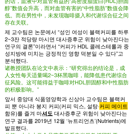
的话，血液中对血管有益的“高密度脂蛋白(HDL)胆固
醇”数值会升高，而对血管有害的“中性脂肪”数值会降
低。而在男性中，未发现咖啡摄入和代谢综合征之间
存在关联。
제 교수팀은 논문에서 “성인 여성이 블랙커피를 하루
2~3잔 적당량 마시면 대사증후군 위험이 낮아진다는
연구의 결론”이라면서 “커피가 HDL 콜레스테롤과 중
성지방에 미치는 긍정적인 영향 덕분일 수 있다”고
분석했다.
诸教授团队在论文中表示：“研究得出的结论是，成
人女性每天适量喝2~3杯黑咖啡，能降低患代谢综合
征风险。这可能得益于咖啡对HDL胆固醇和中性脂肪
的积极影响。”
앞서 중앙대 식품영양학과 신상아 교수팀은 블랙커
피 뿐 아니라 봉지 커피(커피 믹스, 설탕·
커피 메이트
함유)를 즐겨 마
대사증후군 위험이 낮아진다는
셔도
연구 결과를 2019년 12월 ‘뉴트리언츠’(Nutrients)에
발표했다.