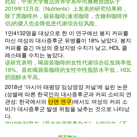
此前，中央大学食品营养学系申尚雅教授团队于
2019年12月在《Nutrients》上发表的研究结果称，
除了黑咖啡外，袋装咖啡(速溶咖啡，含糖和咖啡伴
侣)的摄入也会降低患代谢综合征风险。
1만4132명을 대상으로 한 이 연구에선 봉지 커피를
마신 여성의 대사증후군 유병률이 18% 낮았다. 봉지
커피를 즐긴 여성의 중성지방 수치가 낮고, HDL 콜
레스테롤 수치는 높았다.
该研究表明，喝袋装咖啡的女性代谢综合征发病率低
18%。喜欢喝袋装咖啡的女性中性脂肪水平低，HDL
胆固醇水平高。
2018년 ‘아시아 태평양 임상영양 저널’에 실린 논문
(성별에 따른 한국인의 대사증후군과 커피 소비의 연
관성: 한국에서의
단면 연구
)에서도 여성의 커피 소
비가 대사증후군 발생 위험을 낮추는 것으로 나타났
다.
2018年刊登在《亚太临床营养杂志》上的论文《不
同性别韩国人代谢综合征发生和咖啡摄入的关联性：