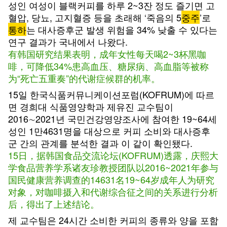
성인 여성이 블랙커피를 하루 2~3잔 정도 즐기면 고
혈압, 당뇨, 고지혈증 등을 초래해 ‘죽음의 5
중주
’로
통하
는 대사증후군 발생 위험을 34% 낮출 수 있다는
연구 결과가 국내에서 나왔다.
有韩国研究结果表明，成年女性每天喝2~3杯黑咖
啡，可降低34%患高血压、糖尿病、高血脂等被称
为“死亡五重奏”的代谢症候群的机率。
15일 한국식품커뮤니케이션포럼(KOFRUM)에 따르
면 경희대 식품영양학과 제유진 교수팀이
2016∼2021년 국민건강영양조사에 참여한 19~64세
성인 1만4631명을 대상으로 커피 소비와 대사증후
군 간의 관계를 분석한 결과 이 같이 확인됐다.
15日，据韩国食品交流论坛(KOFRUM)透露，庆熙大
学食品营养学系诸友珍教授团队以2016~2021年参与
国民健康营养调查的14631名19~64岁成年人为研究
对象，对咖啡摄入和代谢综合征之间的关系进行分析
后，得出了上述结论。
제 교수팀은 24시간 소비한 커피의 종류와 양을 포함