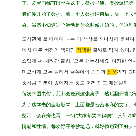
了。读者们都可以坐在这里，誊抄书籍。誊抄笔记第一
者们便开始了誊抄。前一个人誊抄结束后，后一个人
会。虽然不知道这个活动是什么时候开始的，但这种
도서관에 올 때마다 나는 이 책상을 지나치지 못한다.
마치 다른 버전의 책처럼
빽빽한
글씨로 담겨 있다. 
스럽게 써 내려간 글씨, ‘모두 행복하세요’ 다정한 
미묘하게 모두 달라서 글쓴이의 감정과
성품
까지 그
것처럼 기분이 좋아지는 것도 어쩌면 그 때문일까.
每次来图书馆，我都会走到这张桌子，然后翻开誊抄
为了这本书的全新版本，上面都是密密麻麻的文字。
整洁，会在旁边写上一句“大家都要幸福噢”。真神奇
情感和性情。每次翻开誊抄笔记，就好像遇到了好人