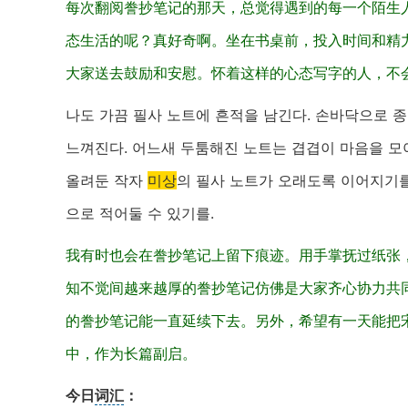
每次翻阅誊抄笔记的那天，总觉得遇到的每一个陌生
态生活的呢？真好奇啊。坐在书桌前，投入时间和精
大家送去鼓励和安慰。怀着这样的心态写字的人，不
나도 가끔 필사 노트에 흔적을 남긴다. 손바닥으로 
느껴진다. 어느새 두툼해진 노트는 겹겹이 마음을 모아
올려둔 작자
미상
의 필사 노트가 오래도록 이어지기를
으로 적어둘 수 있기를.
我有时也会在誊抄笔记上留下痕迹。用手掌抚过纸张
知不觉间越来越厚的誊抄笔记仿佛是大家齐心协力共
的誊抄笔记能一直延续下去。另外，希望有一天能把
中，作为长篇副启。
今日
词汇
：