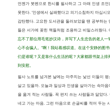
언젠가 붓펜으로 한시를 필사하고 그 아래 인생 조언
못한다. ‘인생에서 실패했다고 의기소침하지 마십시오.
감탄했다. 고요한 도서관을 둘러보았을 땐 공부하는 
들은 서가에 꽂힌 책들처럼 조용하고 비밀스러웠다. 
忘不了那位用毛笔抄汉诗，并写下人生忠告的老人一
心不会骗人。”啊！我站着感叹道。在这个安静的图书
们是谁呢？又是靠什么生活的呢？大家都跟书架上排
到安慰。
필사 노트를 넘겨본 날에는 마주치는 낯선 이들이 
살고 있을까. 오늘과 일상과 인생을 살아가는 속마음
을 옮겨 적는 사람들. 꼭 편지 쓰는 사람들과 닮았다.
네고 가는 마음. 그런 마음으로 손글씨를 적어 두는