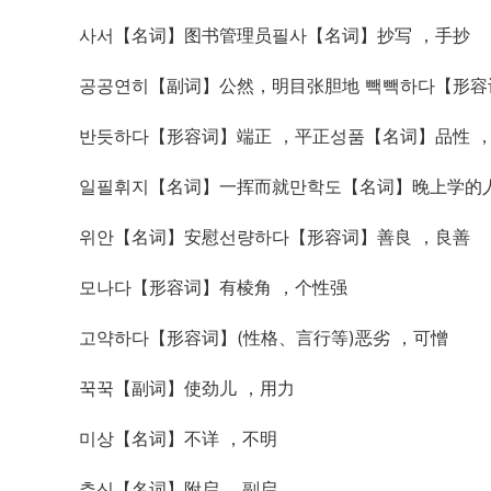
사서【名词】图书管理员필사【名词】抄写 ，手抄
공공연히【副词】公然，明目张胆地 빽빽하다【形容
반듯하다【形容词】端正 ，平正성품【名词】品性 
일필휘지【名词】一挥而就만학도【名词】晚上学的
위안【名词】安慰선량하다【形容词】善良 ，良善
모나다【形容词】有棱角 ，个性强
고약하다【形容词】(性格、言行等)恶劣 ，可憎
꾹꾹【副词】使劲儿 ，用力
미상【名词】不详 ，不明
추신【名词】附启 ，副启