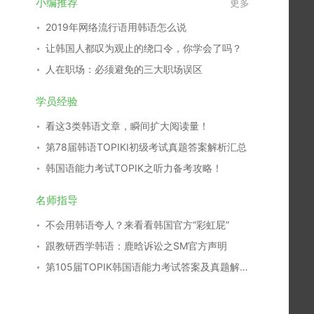
小编推荐
更多
2019年网络流行语用韩语怎么说
让韩国人都叹为观止的绕口令，你学会了吗？
人在职场：必须避免的三大职场误区
学员经验
看这3类韩语文章，瞬间扩大阅读量！
第78届韩语TOPIKⅠ初级考试真题答案解析汇总
韩国语能力考试TOPIK之听力备考攻略！
名师指导
不会用韩语夸人？来看看韩国官方“彩虹屁”
跟教研西学韩语：鹿晗诉讼之SM官方声明
第105届TOPIK韩国语能力考试答案及真题解析汇总