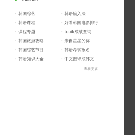
韩国综艺
韩语输入法
韩语课程
好看韩国电影排行
课程专题
topik成绩查询
韩国旅游攻略
来自星星的你
韩国综艺节目
韩语考试报名
韩语知识大全
中文翻译成韩文
topik初级考试真题
韩国大学
查看更多
韩国电影排行榜
韩国电视剧排行榜
韩国明星排行榜
韩语怎么说
四级成绩查询
六级成绩查询
topik中高级备考
韩语学习入门
李敏镐最新电视剧
日语一级报名
日语五十音图
韩语等级考试
英语单词大全
韩语入门学习