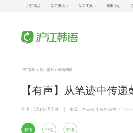
沪江网校
学习资讯
学习工具
帮助中心
沪江韩语
>
能力提升
>
韩语阅读
【有声】从笔迹中传递
作者：沪江韩语干菜
来源：손글씨가 또박또박 건네는 
双语
中文
韩语