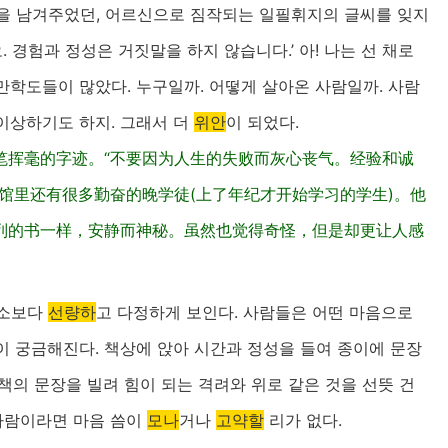
을 남겨주었던, 어르신으로 짐작되는 일필휘지의 글씨를 잊지
 경험과 정성은 거짓말을 하지 않습니다.’ 아! 나는 선 채로
만학도들이 많았다. 누구일까. 어떻게 살아온 사람일까. 사람
이상하기도 하지. 그래서 더
위안
이 되었다.
笔挥毫的字迹。“不要因为人生的失败而灰心丧气。经验和诚
馆里还有很多勤奋的晚学徒(上了年纪才开始学习的学生)。他
列的书一样，安静而神秘。虽然也觉得奇怪，但是却更让人感
평소보다
선량하
고 다정하게 보인다. 사람들은 어떤 마음으로
이 궁금해진다. 책상에 앉아 시간과 정성을 들여 종이에 문장
 책의 문장을 빌려 힘이 되는 격려와 위로 같은 것을 선뜻 건
 사람이라면 마음 씀이
모나
거나
고약할
리가 없다.