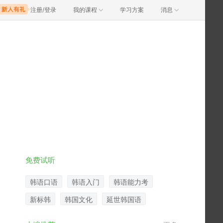
注册/登录
我的课程
学习方案
消息
免费试听
韩语口语
韩语入门
韩语能力考
新标韩
韩国文化
延世韩国语