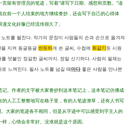
页留有管理员的笔迹，写着“请写下日期、感想和页数。”读
就在前一个人结束的地方继续誊抄，还会写下自己的心得体
浪漫文化好像已经流传很久了。
 노트를 펼친다. 작가의 문장이 사람들의 손과 손으로 옮겨져
칸을 지켜 동글동글
반듯하
게 쓴 글씨, 수첩에
휘갈기
듯 시원
인사를 덧붙인 정갈한 글씨까지. 정말 신기하다. 사람의 필체는
대로 느껴진다. 필사 노트를 넘길 때
마다
좋은 사람을 만나본
笔记。作者的文字被大家誊抄到这本笔记上，这本笔记仿佛成
有的人工工整整地写在格子里，有的人笔迹潦草，还有人书写
啊。大家的笔迹各不相同，但是从字迹中可以感受到字主人的
一样，心情会非常好。没准就是这个原因。