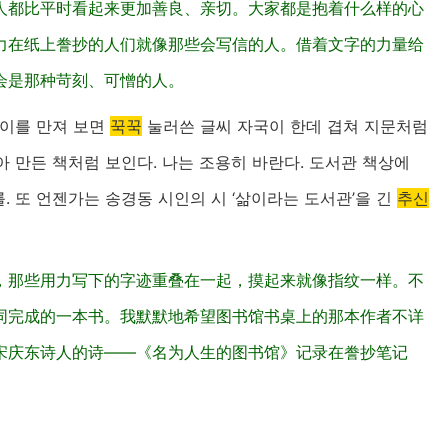
人都比平时看起来更加善良、亲切。大家都是抱着什么样的心
力在纸上誊抄的人们就像那些会写信的人。借着文字的力量给
会是那种苛刻、可憎的人。
종이를 만져 보면
꾹꾹
눌러쓴 글씨 자국이 한데 겹쳐 지문처럼
 만든 책처럼 보인다. 나는 조용히 바란다. 도서관 책상에
. 또 언젠가는 송경동 시인의 시 ‘삶이라는 도서관’을 긴
추신
，那些用力写下的字迹重叠在一起，摸起来就像指纹一样。不
同完成的一本书。我默默地希望图书馆书桌上的那本作者不详
宋庆东诗人的诗——《名为人生的图书馆》记录在誊抄笔记