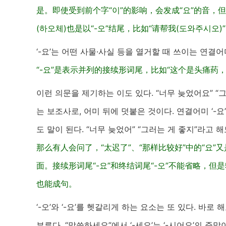
是。即使受到前个字“이”的影响，会发成“요”的音，但
(하오체)也是以“-오”结尾，比如“请帮我(도와주시오)
‘-요’는 어떤 사물·사실 등을 열거할 때 쓰이는 연결
“-요”是表示并列的接续形词尾，比如“这个是头痛药
이런 의문을 제기하는 이도 있다. “너무 늦었어요” “
는 보조사로, 어미 뒤에 덧붙은 것이다. 연결어미 ‘-요’
도 말이 된다. “너무 늦었어” “그러는 게 좋지”라고 
那么有人会问了，“太迟了”、“那样比较好”中的“요
面。接续形词尾“-요”和终结词尾“-오”不能省略，但是
也能成句。
‘-오’와 ‘-요’를 헷갈리게 하는 요소는 또 있다. 
부른다. “말씀하세요”에서 ‘-세요’는 ‘-시어요’의 준말이다