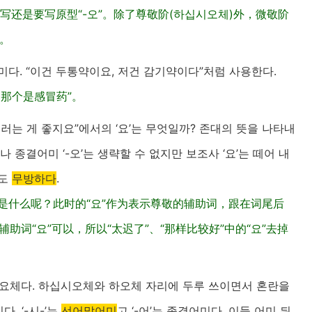
写还是要写原型“-오”。除了尊敬阶(하십시오체)外，微敬阶
”。
어미다. “이건 두통약이요, 저건 감기약이다”처럼 사용한다.
，那个是感冒药”。
그러는 게 좋지요”에서의 ‘요’는 무엇일까? 존대의 뜻을 나타내
나 종결어미 ‘-오’는 생략할 수 없지만 보조사 ‘요’는 떼어 내
해도
무방하다
.
”又是什么呢？此时的“요”作为表示尊敬的辅助词，跟在词尾后
辅助词“요”可以，所以“太迟了”、“那样比较好”中的“요”去掉
바로 해요체다. 하십시오체와 하오체 자리에 두루 쓰이면서 혼란을
. ‘-시-’는
선어말어미
고 ‘-어’는 종결어미다. 이들 어미 뒤