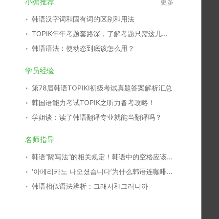
小编推荐
更多
韩语汉字词和固有词的区别和用法
TOPIK年年考题套路深，了解考题只需这几步！
韩语语法：使动态到底该怎么用？
学员经验
第78届韩语TOPIKⅠ初级考试真题答案解析汇总
韩国语能力考试TOPIK之听力备考攻略！
学姐谈：读了韩语翻译专业就能当翻译吗？
名师指导
韩语“隔写法”的相关规定！韩语中的空格应该怎么加？
‘아메리카노 나오셨습니다’为什么韩语连咖啡都要尊敬？
韩语相似语法辨析：그래서和그러니까