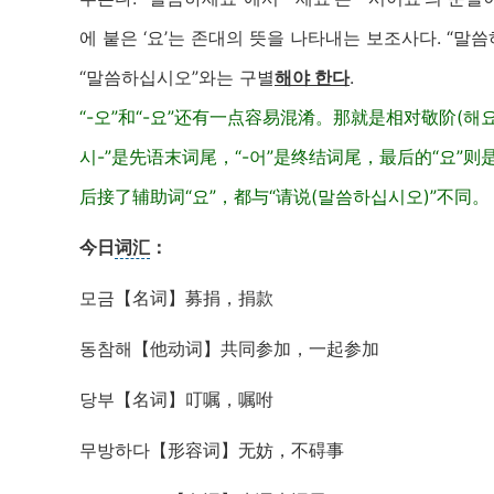
에 붙은 ‘요’는 존대의 뜻을 나타내는 보조사다. “말
“말씀하십시오”와는 구별
해야 한다
.
“-오”和“-요”还有一点容易混淆。那就是相对敬阶(해요체
시-”是先语末词尾，“-어”是终结词尾，最后的“요”
后接了辅助词“요”，都与“请说(말씀하십시오)”不同。
今日
词汇
：
모금【名词】募捐，捐款
동참해【他动词】共同参加，一起参加
당부【名词】叮嘱，嘱咐
무방하다【形容词】无妨，不碍事