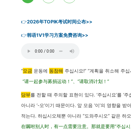
👉
2026年TOPIK考试时间公布>>
👉
韩语1V1学习方案免费咨询>>
“
모금
운동에
동참해
주십시요!” “계획을 취소해 주십
“请一起参与募捐运动！”、“请取消计划！”
당부
를 전할 때 주의할 표현이 있다. ‘주십시요’를 ‘
아니라 ‘-오’이기 때문이다. 앞 모음 ‘이’의 영향을 받
적는다. 하십시오체뿐 아니라 “도와주시오” 같은 하오체
在嘱咐别人时，有一点需要注意。那就是要用“주십시오”