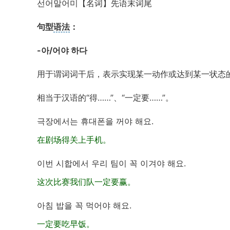
선어말어미【名词】先语末词尾
句型
语法
：
-아/어야 하다
用于谓词词干后，表示实现某一动作或达到某一状态
相当于汉语的“得……”、“一定要……”。
극장에서는 휴대폰을 꺼야 해요.
在剧场得关上手机。
이번 시합에서 우리 팀이 꼭 이겨야 해요.
这次比赛我们队一定要赢。
아침 밥을 꼭 먹어야 해요.
一定要吃早饭。