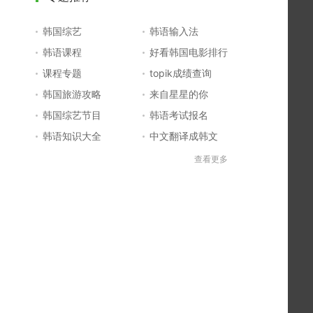
韩国综艺
韩语输入法
韩语课程
好看韩国电影排行
课程专题
topik成绩查询
韩国旅游攻略
来自星星的你
韩国综艺节目
韩语考试报名
韩语知识大全
中文翻译成韩文
topik初级考试真题
韩国大学
查看更多
韩国电影排行榜
韩国电视剧排行榜
韩国明星排行榜
韩语怎么说
四级成绩查询
六级成绩查询
topik中高级备考
韩语学习入门
李敏镐最新电视剧
日语一级报名
日语五十音图
韩语等级考试
英语单词大全
韩语入门学习