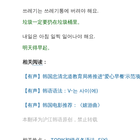
쓰레기는 쓰레기통에 버려야 해요.
垃圾一定要扔在垃圾桶里。
내일은 아침 일찍 일어나야 해요.
明天得早起。
相关
阅读
：
【有声】韩国忠清北道教育局将推进“爱心早餐’示范
【有声】韩语语法：V-는 사이(에)
【有声】韩国电影推荐：《嬉游曲》
本翻译为沪江韩语原创，禁止转载