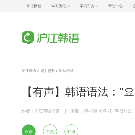
沪江网校
学习资讯
学习工具
帮助中心
沪江韩语
>
能力提升
>
语法辨析
【有声】韩语语法：“요”
作者：沪江韩语干菜
来源：[우리말 바루기] ‘주십시오’, 
双语
中文
韩语