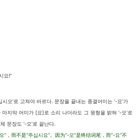
시요!”
주십시오’로 고쳐야 바르다. 문장을 끝내는 종결어미는 ‘-요’가
아 마지막 어미가 [요]로 소리 나더라도 그 원형을 밝혀 ‘-오’로
 문장도 ‘-오’로 끝난다.
，而不是“주십시요”。因为“-오”是终结词尾，而“-요”不