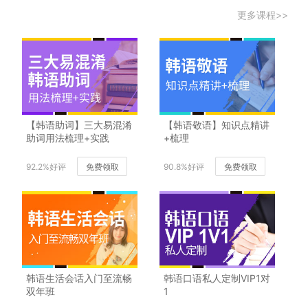
更多课程>>
【韩语助词】三大易混淆
【韩语敬语】知识点精讲
助词用法梳理+实践
+梳理
92.2%好评
免费领取
90.8%好评
免费领取
韩语生活会话入门至流畅
韩语口语私人定制VIP1对
双年班
1