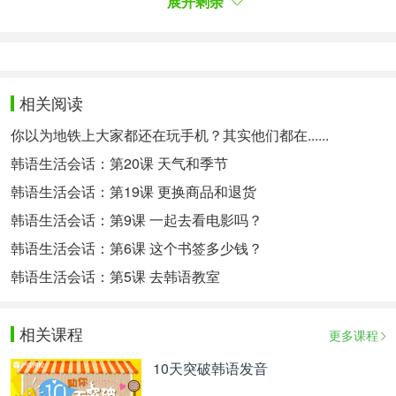
展开剩余
另外，参加韩语角或语言学习小组活动，也能让你在
轻松愉快的氛围中练习口语。通过与他人交流，你会
发现自己的口语能力在不断提高。
相关阅读
第六章：利用在线资源和应用
你以为地铁上大家都还在玩手机？其实他们都在......
现代科技为语言学习提供了许多便利。除了上文提到
韩语生活会话：第20课 天气和季节
的Duolingo和Memrise，还有很多其他优质的在线资
源和应用，如Lingodeer、Rosetta Stone等，都能为
韩语生活会话：第19课 更换商品和退货
你的韩语学习提供帮助。
韩语生活会话：第9课 一起去看电影吗？
韩语生活会话：第6课 这个书签多少钱？
这些应用通常包含发音练习、词汇记忆、语法讲解和
韩语生活会话：第5课 去韩语教室
口语对话等多个模块，可以根据自己的学习需求，灵
活选择使用。
相关课程
更多课程
第七章：保持学习热情和动力
10天突破韩语发音
学习语言是一个长期的过程，保持学习热情和动力至