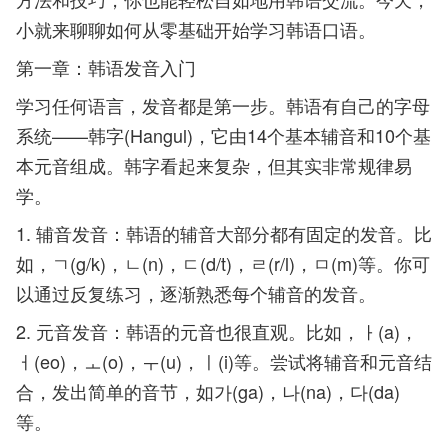
小就来聊聊如何从零基础开始学习韩语口语。
第一章：韩语发音入门
学习任何语言，发音都是第一步。韩语有自己的字母
系统——韩字(Hangul)，它由14个基本辅音和10个基
本元音组成。韩字看起来复杂，但其实非常规律易
学。
1. 辅音发音：韩语的辅音大部分都有固定的发音。比
如，ㄱ(g/k)，ㄴ(n)，ㄷ(d/t)，ㄹ(r/l)，ㅁ(m)等。你可
以通过反复练习，逐渐熟悉每个辅音的发音。
2. 元音发音：韩语的元音也很直观。比如，ㅏ(a)，
ㅓ(eo)，ㅗ(o)，ㅜ(u)，ㅣ(i)等。尝试将辅音和元音结
合，发出简单的音节，如가(ga)，나(na)，다(da)
等。