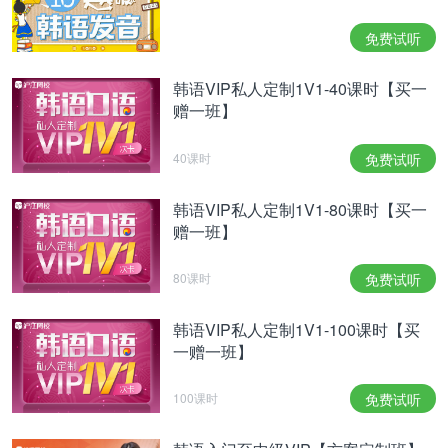
关重要。你可以设定一些小目标，如每天学习5个新
词，每周进行一次韩语对话练习等。当你达到这些目
免费试听
标时，给自己一些小奖励，以保持学习的积极性。
韩语VIP私人定制1V1-40课时【买一
特别提醒：如果您对韩语语言学习感兴趣，想要深入
赠一班】
学习，可以了解沪江网校精品课程，量身定制高效实
用的个性化学习方案，专属督导全程伴学。扫一扫定
40课时
免费试听
制专属课程
韩语VIP私人定制1V1-80课时【买一
以上为大家介绍了韩语口语零基础学习指南，希望可
赠一班】
以切实帮助到大家。更多韩语学习相关信息，可以关
80课时
免费试听
注沪江网查询。
韩语VIP私人定制1V1-100课时【买
相关热点：
元斌
一赠一班】
100课时
免费试听