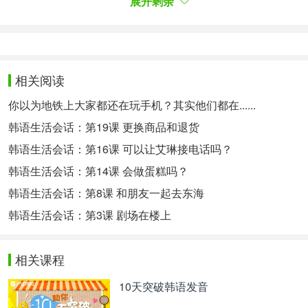
展开剩余
学习，可以了解沪江网校精品课程，量身定制高效实
用的个性化学习方案，专属督导全程伴学。扫一扫定
制专属课程
相关阅读
以上是为大家介绍的韩语topik2级难考吗，希望可以
你以为地铁上大家都还在玩手机？其实他们都在......
切实帮助到大家。更多韩语学习相关信息，可以关注
韩语生活会话：第19课 更换商品和退货
沪江网查询。
韩语生活会话：第16课 可以让艾琳接电话吗？
相关热点：
白智英
韩语生活会话：第14课 会做蛋糕吗？
韩语生活会话：第8课 和朋友一起去东海
韩语生活会话：第3课 剧场在楼上
相关课程
10天突破韩语发音