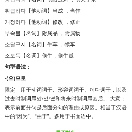
취급하다【他动词】当成 ，当作
개정하다【他动词】修改 ，修正
부속물【名词】附属品 ，附属物
소달구지【名词】牛车 ，犊车
소도둑【名词】偷牛，偷牛贼
句型语法：
-(으)므로
限定：用于动词词干、形容词词干、이다词干，以及
过去时制词尾았/었/였和将来时制词尾겠后。 大意：
表示前面分句是后面分句的理由或原因。相当于汉语
中的“因为”、“由于”。多用于书面语中。
성적이 우수하므로 이 상장을 드립니다.