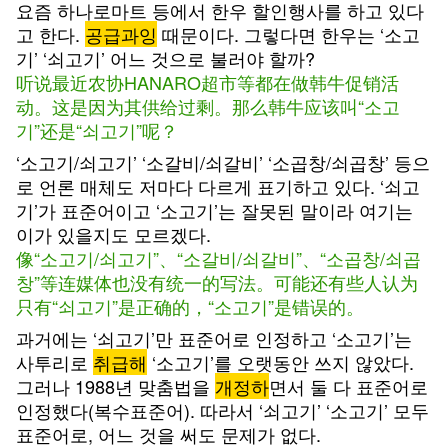
요즘 하나로마트 등에서 한우 할인행사를 하고 있다
고 한다.
공급과잉
때문이다. 그렇다면 한우는 ‘소고
기’ ‘쇠고기’ 어느 것으로 불러야 할까?
听说最近农协HANARO超市等都在做韩牛促销活
动。这是因为其供给过剩。那么韩牛应该叫“소고
기”还是“쇠고기”呢？
‘소고기/쇠고기’ ‘소갈비/쇠갈비’ ‘소곱창/쇠곱창’ 등으
로 언론 매체도 저마다 다르게 표기하고 있다. ‘쇠고
기’가 표준어이고 ‘소고기’는 잘못된 말이라 여기는
이가 있을지도 모르겠다.
像“소고기/쇠고기”、“소갈비/쇠갈비”、“소곱창/쇠곱
창”等连媒体也没有统一的写法。可能还有些人认为
只有“쇠고기”是正确的，“소고기”是错误的。
과거에는 ‘쇠고기’만 표준어로 인정하고 ‘소고기’는
사투리로
취급해
‘소고기’를 오랫동안 쓰지 않았다.
그러나 1988년 맞춤법을
개정하
면서 둘 다 표준어로
인정했다(복수표준어). 따라서 ‘쇠고기’ ‘소고기’ 모두
표준어로, 어느 것을 써도 문제가 없다.