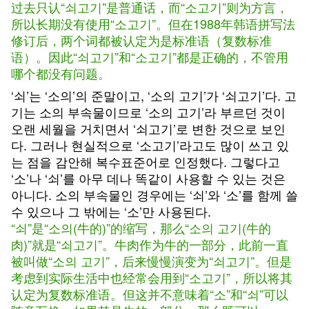
过去只认“쇠고기”是普通话，而“소고기”则为方言，
所以长期没有使用“소고기”。但在1988年韩语拼写法
修订后，两个词都被认定为是标准语（复数标准
语）。因此“쇠고기”和“소고기”都是正确的，不管用
哪个都没有问题。
‘쇠’는 ‘소의’의 준말이고, ‘소의 고기’가 ‘쇠고기’다. 고
기는 소의 부속물이므로 ‘소의 고기’라 부르던 것이
오랜 세월을 거치면서 ‘쇠고기’로 변한 것으로 보인
다. 그러나 현실적으로 ‘소고기’라고도 많이 쓰고 있
는 점을 감안해 복수표준어로 인정했다. 그렇다고
‘소’나 ‘쇠’를 아무 데나 똑같이 사용할 수 있는 것은
아니다. 소의 부속물인 경우에는 ‘쇠’와 ‘소’를 함께 쓸
수 있으나 그 밖에는 ‘소’만 사용된다.
“쇠”是“소의(牛的)”的缩写，那么“소의 고기(牛的
肉)”就是“쇠고기”。牛肉作为牛的一部分，此前一直
被叫做“소의 고기”，后来慢慢演变为“쇠고기”。但是
考虑到实际生活中也经常会用到“소고기”，所以将其
认定为复数标准语。但这并不意味着“소”和“쇠”可以