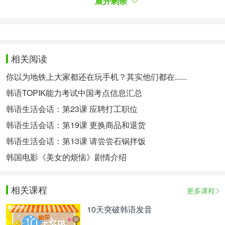
展开剩余
因成绩优异，授予此奖状。
이 음료수는 건강에 나쁜 색소가 없으므로 안심하게
드셔도 됩니다.
这种饮料不含对健康有害的色素，您可以放心饮用。
相关阅读
补充深化： -(으)므로不能用于祈使句和共动句。祈
使句和共动句要用(으)니까。
你以为地铁上大家都还在玩手机？其实他们都在......
韩语TOPIK能力考试中国考点信息汇总
길이 막히니까 지하철을 탑시다.(O)
韩语生活会话：第23课 应聘打工职位
길이 막히므로 지하철을 탑시다.(X)
韩语生活会话：第19课 更换商品和退货
영화가 재미없으니까 보지마십시오.(O)
韩语生活会话：第13课 请尝尝石锅拌饭
영화가 재미없으므로 보지마십시오.(X)
韩国电影《美女的烦恼》剧情介绍
相关阅读：
相关课程
【有声】韩语阅读：喝饮料喝出了肾结石
更多课程
【有声】适合在春雨天发的问候语
10天突破韩语发音