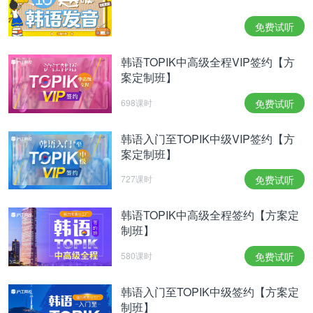
【有声】韩语阅读：什么是超加工食品？
免费试听
本翻译为沪江韩语原创，禁止转载
相关热点：
TOPIK初级必备词汇
韩语教学
韩语TOPIK中高级全程VIP签约【方
案定制班】
698课时
免费试听
韩语入门至TOPIK中级VIP签约【方
案定制班】
727课时
免费试听
韩语TOPIK中高级全程签约【方案定
制班】
580课时
免费试听
韩语入门至TOPIK中级签约【方案定
制班】