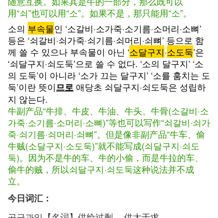
随意互换。如果其是牛的一部分，那么既可以
用“쇠”也可以用“소”。如果不是，那只能用“소”。
소의
부속물
인 ‘소갈비·소가죽·소기름·소머리·소뼈’
등은 ‘쇠갈비·쇠가죽·쇠기름·쇠머리·쇠뼈’ 등으로 함
께 쓸 수 있으나 부속물이 아닌 ‘
소달구지
·
소도둑
’은
‘쇠달구지·쇠도둑’으로 쓸 수 없다. ‘소의 달구지’ ‘소
의 도둑’이 아니라 ‘소가 끄는 달구지’ ‘소를 훔치는 도
둑’이란 뜻이
애당초 쇠달구지·쇠도둑은 성립하
므로
지 않는다.
牛副产品“牛排、牛皮、牛油、牛头、牛骨(소갈비·소
가죽·소기름·소머리·소뼈)”等也可以写作“쇠갈비·쇠가
죽·쇠기름·쇠머리·쇠뼈”。但是像非副产品“牛车、偷
牛贼(소달구지·소도둑)”就不能写成(쇠달구지·쇠도
둑)。因为不是牛的车、牛的小偷，而是牛拉的车、
偷牛的贼，所以쇠달구지·쇠도둑这种说法并不成
立。
今日词汇：
공급과잉【名词】供给过剩 ，供大于求