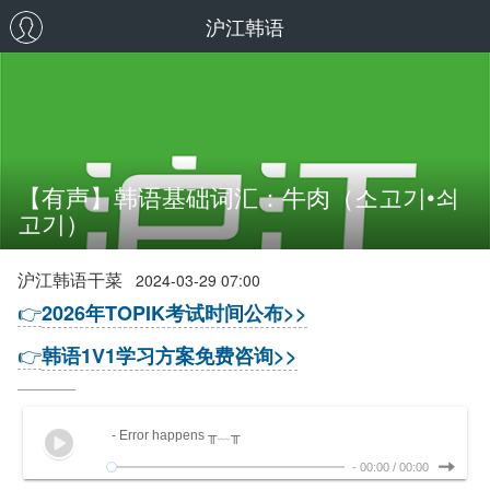
沪江韩语
【有声】韩语基础词汇：牛肉（소고기•쇠
고기）
沪江韩语干菜
2024-03-29 07:00
👉
2026年TOPIK考试时间公布>>
👉
韩语1V1学习方案免费咨询>>
- Error happens ╥﹏╥
-
00:00
/
00:00