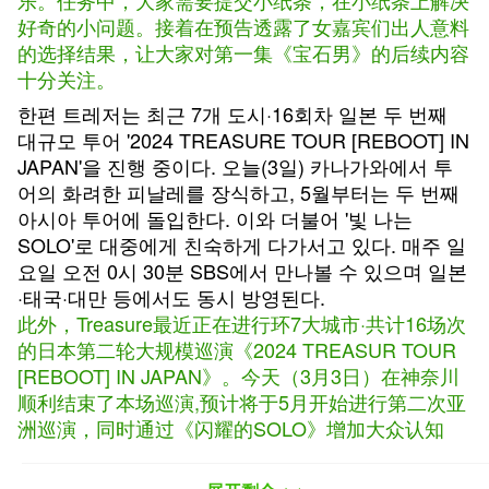
乐。任务中，大家需要提交小纸条，在小纸条上解决
好奇的小问题。接着在预告透露了女嘉宾们出人意料
的选择结果，让大家对第一集《宝石男》的后续内容
十分关注。
한편 트레저는 최근 7개 도시·16회차 일본 두 번째
대규모 투어 '2024 TREASURE TOUR [REBOOT] IN
JAPAN'을 진행 중이다. 오늘(3일) 카나가와에서 투
어의 화려한 피날레를 장식하고, 5월부터는 두 번째
아시아 투어에 돌입한다. 이와 더불어 '빛 나는
SOLO'로 대중에게 친숙하게 다가서고 있다. 매주 일
요일 오전 0시 30분 SBS에서 만나볼 수 있으며 일본
·태국·대만 등에서도 동시 방영된다.
此外，Treasure最近正在进行环7大城市·共计16场次
的日本第二轮大规模巡演《2024 TREASUR TOUR
[REBOOT] IN JAPAN》。今天（3月3日）在神奈川
顺利结束了本场巡演,预计将于5月开始进行第二次亚
洲巡演，同时通过《闪耀的SOLO》增加大众认知
度。本综艺将于每周日凌晨0时30分在SBS播出，在
日本、泰国、中国台湾等地也将同时播出。