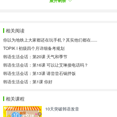
展开剩余
重点词汇：
서바이벌【名词】生存战
침묵【名词】沉默
相关阅读
어색함【名词】尴尬
你以为地铁上大家都还在玩手机？其实他们都在......
출연진【名词】出演阵容，出演阵，出演人员
TOPIK I 初级四个月详细备考规划
韩语生活会话：第20课 天气和季节
쪽지【形容词】纸条
韩语生活会话：第16课 可以让艾琳接电话吗？
重点语法：
韩语生活会话：第13课 请尝尝石锅拌饭
-인 만큼
韩语生活会话：第1课 你好
表示程度。
고래만큼 큰 동물은 없어요.
相关课程
没有比鲸鱼更大的动物了。
10天突破韩语发音
경주만큼 인상적인 곳은 없었어요.