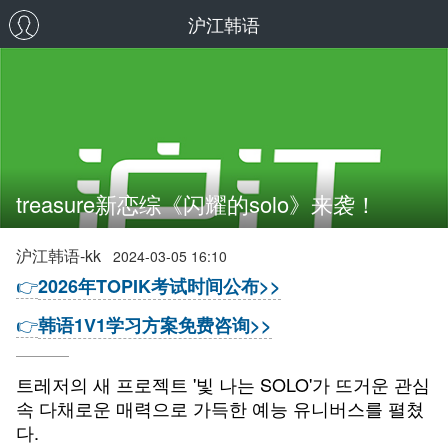
沪江韩语
treasure新恋综《闪耀的solo》来袭！
沪江韩语-kk
2024-03-05 16:10
👉
2026年TOPIK考试时间公布>>
👉
韩语1V1学习方案免费咨询>>
트레저의 새 프로젝트 '빛 나는 SOLO'가 뜨거운 관심
속 다채로운 매력으로 가득한 예능 유니버스를 펼쳤
다.