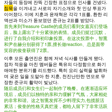
자들의 등장에 잔뜩 긴장한 표정으로 인사를 건넸다.
침묵
을 이겨내고 서로의 자기소개와 첫 인상 투표가
이어졌다. 이에 지훈과 윤재혁은 각각 1표를, 환한 리
액션과 미소가 돋보였던 준규는 2표를 받았다.
首先来到Treasure Castle的成员们看到女嘉宾们登场
后，脸上露出了十分紧张的表情。成员们挺过沉默，
进行了自我介绍和初印象投票。在这次投票中，智熏
和尹在赫分别获得了1票,擅长做reaction、总是面带
笑容的俊奎获得了2票。
이후 모든 출연진은 함께 저녁 식사를 만들게 됐다.
점차 적응을 마친 멤버들은 특유의 다정함으로 화기
애애한 분위기를 리드했다. 특히 요리 실력을 발휘하
며 궂은 일을 도맡아 한 지훈, 천진난만한 면모로 무
장한 준규의 활약이 빛났다.
随后成员们和女生们一起制作了晚餐。在逐渐适应环
境后，成员们以独特的亲和力缓解了气氛，大家相处
的非常和谐。这之智熏发挥不少料理实力,包揽脏活
累活；俊奎的性格天真烂漫，都给人留下了非常活跃