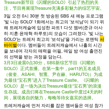
Treasure新节目《闪耀的SOLO》引起了热烈的关
注，节目将展现Treasure充满多彩魅力的综艺宇宙。
3일 오전 0시 30분 첫 방송된 SBS 새 예능 프로그램
'빛 나는 SOLO' 1화에서는 최고의 '보석남'이 되기 위
해 트레저캐슬에 입성한 파트1 다섯 멤버(준규·아사
히·지훈·윤재혁·하루토)의 모습이 그려졌다. '빛 나는
SOLO'는 트레저 최고의 '보석남'을 가리는 로맨틱
서
바이벌
이다. 멤버들이 트레저캐슬에서 나흘의 시간
을 보내며 각자의 매력을 어필, 매일 밤 여성 출연진
의 선택을 받는 과정을 담는다.
3月3日凌晨0点30分，SBS新综艺节目《闪耀的
SOLO》正式首播。在第一集中，part1的五名成员
（俊奎、ASAHI、智熏、尹在赫、HARUTO)）为成
为最佳“宝石男”进入了Treasure Castle。《闪耀的
SOLO》是一场为决出Treasure最佳“宝石男”的浪漫
生存战。成员们将在Treasure Castle中度过4天的时
间，展现各自的魅力，每晚等待女嘉宾的选择。
트레저캐슬에 먼저 자리를 잡은 멤버들은 여성 참가