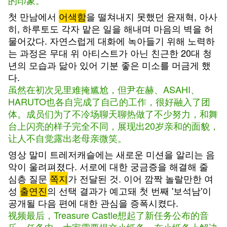
的印象。
첫 만남에서
어색함
을 떨쳐내지 못했던 윤재혁, 아사
히, 하루토도 각자 맡은 일을 해내며 마음의 벽을 허
물어갔다. 자연스럽게 대화에 녹아들기 위해 노력하
는 과정은 무대 위 아티스트가 아닌 친근한 20대 청
년의 모습과 닮아 있어 기분 좋은 미소를 머금게 했
다.
虽然在初次见里难掩尴尬，但尹在赫、ASAHI、
HARUTO也各自完成了自己的工作，很好融入了团
体。成员们为了不冷场聊天聊热做了不少努力，和舞
台上闪亮的样子完全不同，展现出20岁亲和的面貌，
让人不自觉露出老母亲微笑。
영상 말미 트레저캐슬에는 새로운 미션을 알리는 음
악이 울려펴졌다. 서로에 대한 궁금증을 해결해 줄
심층 질문
쪽지
가 전달된 것. 이어 깜짝 놀랄만한 여
성
출연진
의 선택 결과가 예고돼 첫 번째 '보석남'이
공개될 다음 편에 대한 관심을 증폭시켰다.
视频最后，Treasure Castle想起了新任务公布的音