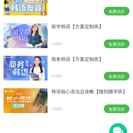
没有像庆州这样令人印象深刻的地方了。
相关推荐：
免费试听
从清纯女idol到性感女主播，这些女孩们经历了什
留学韩语【方案定制班】
么？
豪杰春香男主借钱不还？！
10课时
免费试听
AOA前成员宥奈将步入婚姻殿堂~
商务韩语【方案定制班】
本翻译为沪江韩语原创，禁止转载
20课时
免费试听
相关热点：
韩国影视娱乐
林允儿
韩语核心语法总攻略【随到随学班】
70课时
免费试听