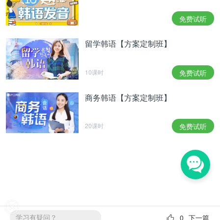
妻子也有可能是为了给有钱人家当妾而提出的离婚。
虽然无法确定这篇文章的具体年份，但从乙酉年能支
免费试听
付35两的精神损失费来看，第二任丈夫的地位和财力
肯定不容小觑。
留学韩语【方案定制班】
今日词汇：
10课时
免费试听
다시금【副词】再 ，又 ，再次
다스리다【他动词】治理 ，管理
商务韩语【方案定制班】
파면【名词】罢免
20课时
免费试听
들어주다【他动词】接受 (接受别人的请求或要求)
선언하다【他动词】宣称 ，宣布
위자료【名词】慰藉金 ，精神赔偿金
더군다나【副词】何况 ，况且
가늠하다【他动词】猜测 ，预测
学习有疑问？
0
下一篇