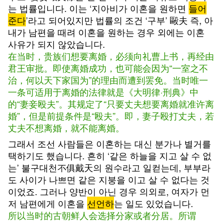
는 법률입니다. 이는 ‘지아비가 이혼을 원하면
들어
준다
’라고 되어있지만 법률의 조건 ‘구부’ 毆夫 즉, 아
내가 남편을 때려 이혼을 원하는 경우 외에는 이혼
사유가 되지 않았습니다.
在当时，贵族们想要离婚，必须向礼曹上书，再经由
君王审批。即使离婚成功，也可能会因为“一室之不
治，何以天下家国为”的理由而遭到罢免。当时唯一
一条可适用于离婚的法律就是《大明律·刑典》中
的“妻妾殴夫”。其规定了“只要丈夫想要离婚就准许离
婚”，但是前提条件是“殴夫”。即，妻子殴打丈夫，若
丈夫不想离婚，就不能离婚。
그래서 조선 사람들은 이혼하는 대신 분가나 별거를
택하기도 했습니다. 흔히 ‘같은 하늘을 지고 살 수 없
는’ 불구대천不俱戴天의 원수라고 일컫는데, 부부라
도 사이가 나쁘면 같은 지붕을 이고 살 수 없다는 것
이었죠. 그러나 양반이 아닌 경우 의외로, 여자가 먼
저 남편에게 이혼을
선언하
는 일도 있었습니다.
所以当时的古朝鲜人会选择分家或者分居。所谓