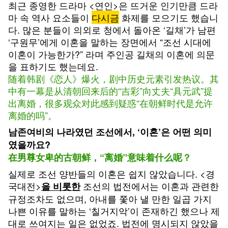
최근 종영한 드라마 <연인>은 뜨거운 인기만큼 드라
마 속 역사 요소들이
다시금
화제를 모으기도 했습니
다. 많은 분들이 의외로 청에서 돌아온 ‘길채’가 남편
‘구원무’에게 이혼을 말하는 장면에서 “조선 시대에
이혼이 가능한가?” 라며 주인공 길채의 이혼에 의문
을 표하기도 했는데요.
随着韩剧《恋人》爆火，剧中历史元素引发热议。其
中有一幕是从清朝回来后的“吉彩”向丈夫“具元武”提
出离婚，很多观众对此感到疑惑“在朝鲜时代是允许
离婚的吗”。
남존여비의 나라였던 조선에서, ‘이혼’은 어떤 의미
였을까요?
在男尊女卑的古朝鲜，“离婚”意味着什么呢？
실제로 조선 양반들의 이혼은 쉽지 않았습니다. <경
국대전>
조선의 법전에서는 이혼과 관련한
을 비롯한
규정조차도 없으며, 아내를 쫓아 낼 만한 일곱 가지
나쁜 이유를 말하는 ‘칠거지악’이 존재하긴 했으나 제
대로 쓰여지는 일은 없었죠. 법전에 명시되지 않았을