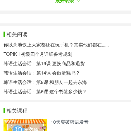
展开剩余
으로 보낸다” 며 글을 쓰고 서명했습니다.
妻子姓甚名谁无从可知，但文中记载道，妻子婚后为
他生下两个女儿，但却突然要求离婚。对此，崔德贤
对背叛自己的妻子说“虽然立马想拿刀杀了你，但是
考虑到前途没有办法。收了精神损失费35两，永远结
相关阅读
束婚姻关系后，送她回了娘家”，并在最后签了字。
你以为地铁上大家都还在玩手机？其实他们都在......
그러나 화려한 수기의 글씨에 비해 서명은 아주 서툰
TOPIK I 初级四个月详细备考规划
한글로 쓴 이름 세 글자와, 자신의 손 모양을 그린 수
韩语生活会话：第19课 更换商品和退货
인手印은 너무도 대비되었죠. 이를 보아 직접 수기를
쓴 사람은 교육을 많이 받은 양반이며, 최덕현의 아
韩语生活会话：第14课 会做蛋糕吗？
내는 부자 양반의 첩이 되려고 남편에게 이혼을 요구
韩语生活会话：第8课 和朋友一起去东海
한 것이 아닐지 예상해볼 수 있습니다.
더군다나
몇
韩语生活会话：第6课 这个书签多少钱？
년인지 확실하지 않지만 을유년에 위자료로 35냥을
줄 수 있는 재력을 가졌다는 것으로, 새 남편의 지위
와 재력을
가늠해
볼 수 있습니다.
相关课程
整篇文章笔迹工整漂亮，与末尾潦草的签名和用手描
边画出的手印形成了鲜明的对比。由此可以猜测，写
10天突破韩语发音
这篇文章的人很可能是受过教育的贵族，而崔德贤的