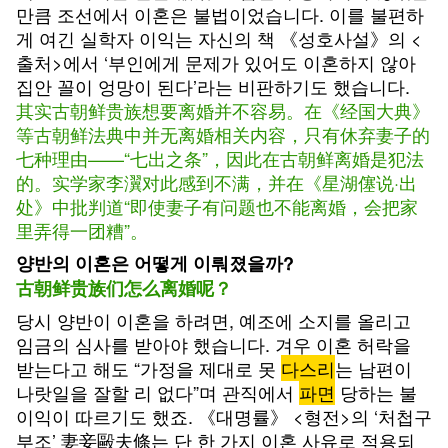
만큼 조선에서 이혼은 불법이었습니다. 이를 불편하
게 여긴 실학자 이익는 자신의 책 《성호사설》의 <
출처>에서 ‘부인에게 문제가 있어도 이혼하지 않아
집안 꼴이 엉망이 된다’라는 비판하기도 했습니다.
其实古朝鲜贵族想要离婚并不容易。在《经国大典》
等古朝鲜法典中并无离婚相关内容，只有休弃妻子的
七种理由——“七出之条”，因此在古朝鲜离婚是犯法
的。实学家李瀷对此感到不满，并在《星湖僿说·出
处》中批判道“即使妻子有问题也不能离婚，会把家
里弄得一团糟”。
양반의 이혼은 어떻게 이뤄졌을까?
古朝鲜贵族们怎么离婚呢？
당시 양반이 이혼을 하려면, 예조에 소지를 올리고
임금의 심사를 받아야 했습니다. 겨우 이혼 허락을
받는다고 해도 “가정을 제대로 못
다스리
는 남편이
나랏일을 잘할 리 없다”며 관직에서
파면
당하는 불
이익이 따르기도 했죠. 《대명률》 <형전>의 ‘처첩구
부조’ 妻妾毆夫條는 단 한 가지 이혼 사유로 적용되