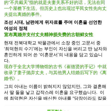
的“不共戴天”指的就是夫妻关系不好的话，无法在同
一个屋檐下生活。但历史上也出现过平民女性先向丈
夫提出离婚的事件。
조선 시대, 남편에게 위자료를 주며 이혼을 선언한
여성의 정체
宣布离婚并支付丈夫精神损失费的古朝鲜女性
현재 전북대학교 박물관에서 소장 중인 고문서 중
‘최덕현의 수기’에는 부인이 자신을 버리고 딴 남자와
혼인하게 되어 쓴 ‘이혼문서’의 내용을 담고 있습니
다.
现存于全北大学博物馆的古书《崔德贤的手记》中就
收录了妻子抛弃丈夫，与其他男人结婚后写下的《离
婚书》。
그의 아내는 이름이 밝혀지지 않았지만, 그와 결혼해
서 딸 둘을 낳고 갑작스레 이혼을 요구했습니다. 이
에 최덕현은 자신을 배신한 아내를 “당장이라도 칼을
들고 가 죽이고 싶지만, 앞길이 있으니 어쩔 수 없다.
35냥을
위자료
로 받고 영원이 혼인관계를 끝내고 댁