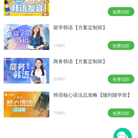
며, 그분이 저에게 카페를
차려준
것도 아니고 카페
수익 역시 제 몫이 아닌 점 알려드린다"고 해명했다.
免费试听
对于Ari管理厉旭父母的咖啡馆的社交账号，她解释
道：“为了更好的宣传咖啡店所以开设了账号，没想
留学韩语【方案定制班】
到给很多人带来了不便，对此我感到很抱歉。因为曾
有咖啡店打工的经验，所以就自告奋勇表示可以把账
10课时
免费试听
号运营好。那一位并没有给我开咖啡馆，我也没有得
到咖啡馆的任何收益。”
商务韩语【方案定制班】
럽스타그램과 커플링을 했다는 의혹에 대해서도 "올
라온 사진 모두 비슷한 디자인일 뿐 커플링이 아니
20课时
免费试听
다"라며 "해시태그와 게시물 내용 전부 협찬 업체 쪽
에서 지시되는 내용들이어서 수정이 불가피했다"라
韩语核心语法总攻略【随到随学班】
고 설명했다.
对于ins秀恩爱和情侣戒指的传言，她也解释道：“网
上的照片都只是相似的款式，并非情侣戒指。标签和
70课时
免费试听
贴文都是赞助方要求发的，所以没有办法修改。”