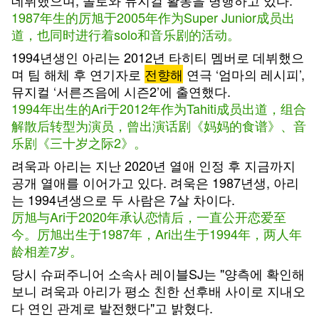
데뷔했으며, 솔로와 뮤지컬 활동을 병행하고 있다.
1987年生的厉旭于2005年作为Super Junior成员出
道，也同时进行着solo和音乐剧的活动。
1994년생인 아리는 2012년 타히티 멤버로 데뷔했으
며 팀 해체 후 연기자로
전향해
연극 ‘엄마의 레시피’,
뮤지컬 ‘서른즈음에 시즌2’에 출연했다.
1994年出生的Ari于2012年作为Tahiti成员出道，组合
解散后转型为演员，曾出演话剧《妈妈的食谱》、音
乐剧《三十岁之际2》。
려욱과 아리는 지난 2020년 열애 인정 후 지금까지
공개 열애를 이어가고 있다. 려욱은 1987년생, 아리
는 1994년생으로 두 사람은 7살 차이다.
厉旭与Ari于2020年承认恋情后，一直公开恋爱至
今。厉旭出生于1987年，Ari出生于1994年，两人年
龄相差7岁。
당시 슈퍼주니어 소속사 레이블SJ는 "양측에 확인해
보니 려욱과 아리가 평소 친한 선후배 사이로 지내오
다 연인 관계로 발전했다"고 밝혔다.