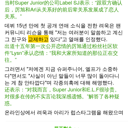
当时Super Junior的公司Label SJ表示：“跟双方确认
后，厉旭和Ari从关系好的前后辈关系发展成了恋人
关系。”
데뷔 15년 만에 첫 공개 연애 소식을 전한 려욱은 팬
커뮤니티 리슨을 통해 "저는 여러분이 말씀하고 계신
그 친구와
교제하고
있다"고 열애를 인정했다.
出道十五年第一次公开恋情的厉旭通过粉丝社区软
件“Lysn”承认恋情：“我和大家所知道的那位正在交
往。”
그러면서 "저에겐 지금 슈퍼주니어, 엘프가 소중하
다"면서도 "사실이 아닌 말들이 너무 많이 돌아다니
는 게 참 안타깝다"며 각종의혹에 대해 해명했다.
还表示：“对我而言，Super Junior和E.L.F很珍贵。
对很多在传的不实言论我深感遗憾。”解答了各种疑
惑。
온라인상에서 려욱과 아리가 럽스타그램을 해왔으며
려욱이 아리에게 카페까지 차려줬다는 루머가 펴졌
기 때문.