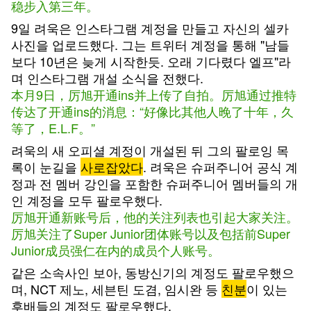
稳步入第三年。
9일 려욱은 인스타그램 계정을 만들고 자신의 셀카
사진을 업로드했다. 그는 트위터 계정을 통해 "남들
보다 10년은 늦게 시작한듯. 오래 기다렸다 엘프"라
며 인스타그램 개설 소식을 전했다.
本月9日，厉旭开通ins并上传了自拍。厉旭通过推特
传达了开通ins的消息：“好像比其他人晚了十年，久
等了，E.L.F。”
려욱의 새 오피셜 계정이 개설된 뒤 그의 팔로잉 목
록이 눈길을
사로잡았다
. 려욱은 슈퍼주니어 공식 계
정과 전 멤버 강인을 포함한 슈퍼주니어 멤버들의 개
인 계정을 모두 팔로우했다.
厉旭开通新账号后，他的关注列表也引起大家关注。
厉旭关注了Super Junior团体账号以及包括前Super
Junior成员强仁在内的成员个人账号。
같은 소속사인 보아, 동방신기의 계정도 팔로우했으
며, NCT 제노, 세븐틴 도겸, 임시완 등
친분
이 있는
후배들의 계정도 팔로우했다.