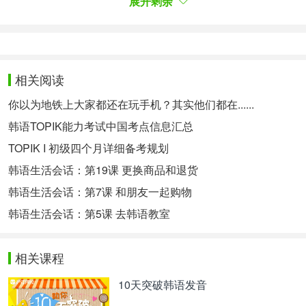
展开剩余
此前网上流传着，厉旭与Ari在ins上秀恩爱、厉旭给
Ari开咖啡馆的传言。
려욱은 "사실처럼 오가는 오해들은 내가 이야기해 본
적도, 생각해 본 적도 없는 사실과는 다른 일이다"라
相关阅读
며 "내가 한 행동들이엘프(팬덤명) 여러분들을 아프
게 하고 상처를 줬다. 못난 저를 사랑해 주시고 믿어
你以为地铁上大家都还在玩手机？其实他们都在......
주셨는데 미안한 마음뿐”이라고 팬들에게 미안함을
韩语TOPIK能力考试中国考点信息汇总
전했다.
厉旭向粉丝传达了歉意：“我从未说过这些传得像真
TOPIK I 初级四个月详细备考规划
的一样的令人误解的传言，甚至连想都没想过，这些
韩语生活会话：第19课 更换商品和退货
都与事实不符。我的行为给E.L.F（粉丝名）带来伤
韩语生活会话：第7课 和朋友一起购物
害，大家愿意相信并继续支持这样不争气的我，对大
家我只有深深的歉意。”
韩语生活会话：第5课 去韩语教室
아리 역시 려욱의 부모가 운영하는 카페 SNS 계정을
관리한 것에 대해 "우선 카페 계정은 홍보에 도움이
相关课程
되기 위해 개설한 것인데,
의도
치 않게 많은 분을 불
편하게 만든 점 정말 죄송하다"며 "카페 알바 경험이
10天突破韩语发音
있어 제가 먼저 나서서 예쁘게 꾸미고 싶다 했었으