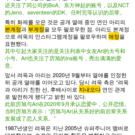
还关注了同公司的BoA、东方神起的账号，以及NCT
的Jeno、seventeen的DK、任时完等认识的后辈。
특히 화제를 모은 것은 공개 열애 중인 연인 아리의
본계정
과
부계정
을 모두 팔로우한 점. 아리도 본계정
으로 려욱의 인스타그램계정을 팔로우하며
애정
을
표현했다.
其中引起大家关注的是关注列表中女友Ari的大号和
小号。Ari也关注了厉旭的ins账号，秀出满满的爱
意。
앞서 려욱과 아리는 2020년 9월부터 열애를 인정한
뒤 공개 열애를 이어오고 있다. 당시 려욱 측은 “려욱
과 아리가 친한 선, 후배사이로
지내오다
연인 관계
로 발전하게 됐다”고 밝힌 바 있다.
此前厉旭与Ari在2020年9月承认恋爱中，公开恋情。
当时厉旭方表示：“厉旭与Ari从关系好的前后辈关系
发展成了恋人关系。”
1987년생인 려욱은 지난 2005년 슈퍼주니어 멤버로