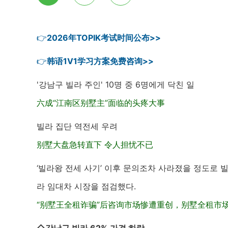
👉
2026年TOPIK考试时间公布>>
👉
韩语1V1学习方案免费咨询>>
'강남구 빌라 주인' 10명 중 6명에게 닥친 일
六成“江南区别墅主”面临的头疼大事
빌라 집단 역전세 우려
别墅大盘急转直下 令人担忧不已
‘빌라왕 전세 사기’ 이후 문의조차 사라졌을 정도로 
라 임대차 시장을 점검했다.
“别墅王全租诈骗”后咨询市场惨遭重创，别墅全租市