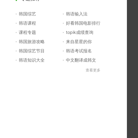
韩国综艺
韩语输入法
韩语课程
好看韩国电影排行
课程专题
topik成绩查询
韩国旅游攻略
来自星星的你
韩国综艺节目
韩语考试报名
韩语知识大全
中文翻译成韩文
topik初级考试真题
韩国大学
查看更多
韩国电影排行榜
韩国电视剧排行榜
韩国明星排行榜
韩语怎么说
四级成绩查询
六级成绩查询
topik中高级备考
韩语学习入门
李敏镐最新电视剧
日语一级报名
日语五十音图
韩语等级考试
英语单词大全
韩语入门学习