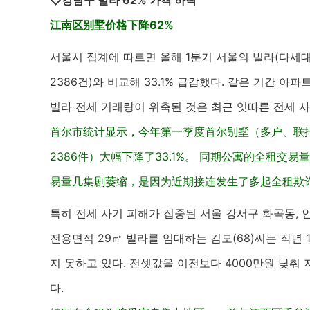
◇강남구 빌라 62% 가격 하락
江南区别墅价格下降62%
서울시 집계에 따르면 올해 1분기 서울의 빌라(다세대·
2386건)와 비교해 33.1% 급감했다. 같은 기간 아
빌라 전세 거래량이 위축된 것은 최근 잇따른 전세 
首尔市统计显示，今年第一季度首尔别墅（多户、联排
2386件）大幅下降了33.1%。 同期公寓的全租交
易量几集剧萎缩，是因为近期接连发生了多起全租欺
특히 전세 사기 피해가 집중된 서울 강서구 화곡동, 
전용면적 29㎡ 빌라를 임대하는 김모(68)씨는 작년 
지 못하고 있다. 전셋값을 이전보다 4000만원 낮
다.