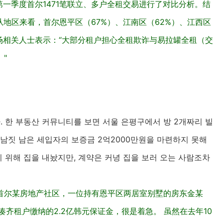
年第一季度首尔1471笔联立、多户全租交易进行了对比分析。结
从地区来看，首尔恩平区（67%）、江南区（62%）、江西区
场相关人士表示：“大部分租户担心全租欺诈与易拉罐全租（交
"
 한 부동산 커뮤니티를 보면 서울 은평구에서 방 2개짜리 빌
달 남짓 남은 세입자의 보증금 2억2000만원을 마련하지 못해
기 위해 집을 내놨지만, 계약은 커녕 집을 보러 오는 사람조차
首尔某房地产社区，一位持有恩平区两居室别墅的房东金某
齐租户缴纳的2.2亿韩元保证金，很是着急。 虽然在去年10