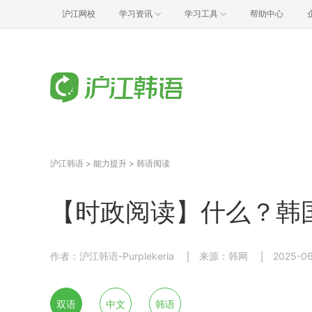
沪江网校
学习资讯
学习工具
帮助中心
沪江韩语
>
能力提升
>
韩语阅读
【时政阅读】什么？韩
作者：沪江韩语-Purplekeria
来源：韩网
2025-06
双语
中文
韩语