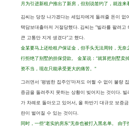
月为引进新租户推出了新房，但别说签约了，就连来
김씨는 당장 나가겠다는 세입자에게 돌려줄 돈이 없어
택담보대출마저 거절당했다. 김씨는 “빌라를 팔려고 
큰 고통만 지게 생겼다”고 했다.
金某要马上还给租户保证金，但手头无法周转，无奈
行拒绝了别墅的担保贷款。 金某说：“就算把别墅卖
资不当，现在只能承受更大的痛苦。"
그러면서 ‘평범한 집주인’마저도 어쩔 수 없이 불량 
증금을 돌려주지 못하는 상황이 빚어지는 것이다. 빌라
가 차례로 돌아오고 있어서, 올 하반기 대규모 보증금
란이 벌어질 수 있는 것이다.
同时，一些“老实的房东”无奈也被打入黑名单。 由