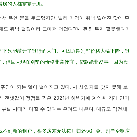
看房的人都寥寥无几。
서 은행 문을 두드렸지만, 빌라 가격이 워낙 떨어진 탓에 주
해도 워낙 헐값이라 그마저 어렵다”며 “괜히 투자 잘못했다가
之下只能敲开了银行的大门。可因近期别墅价格大幅下降，银
掉，但因为现在别墅的价格非常便宜，贷款绝非易事。因为投
집주인이 되는 일이 벌어지고 있다. 새 세입자를 찾지 못해 보
 전셋값이 정점을 찍은 2021년 하반기에 계약한 거래 만기
 부실 사태가 터질 수 있다는 우려도 나온다. 대규모 역전세
于找不到新的租户，很多房东无法按时归还保证金。别墅全租房