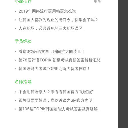
小编推荐
更多
2019年网络流行语用韩语怎么说
让韩国人都叹为观止的绕口令，你学会了吗？
人在职场：必须避免的三大职场误区
学员经验
看这3类韩语文章，瞬间扩大阅读量！
第78届韩语TOPIKⅠ初级考试真题答案解析汇总
韩国语能力考试TOPIK之听力备考攻略！
名师指导
不会用韩语夸人？来看看韩国官方“彩虹屁”
跟教研西学韩语：鹿晗诉讼之SM官方声明
第105届TOPIK韩国语能力考试答案及真题解析汇总