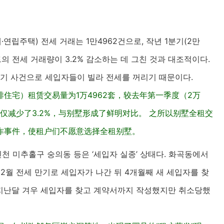
연립주택) 전세 거래는 1만4962건으로, 작년 1분기(2만
파트의 전세 거래량이 3.2% 감소하는 데 그친 것과 대조적이다.
사기 사건으로 세입자들이 빌라 전세를 꺼리기 때문이다.
住宅）租赁交易量为1万4962套，较去年第一季度（2万
易量仅减少了3.2%，与别墅形成了鲜明对比。 之所以别墅全租交
诈事件，使租户们不愿意选择全租别墅。
인천 미추홀구 숭의동 등은 ‘세입자 실종’ 상태다. 화곡동에서
12월 전세 만기로 세입자가 나간 뒤 4개월째 새 세입자를 찾
춰 지난달 겨우 세입자를 찾고 계약서까지 작성했지만 취소당했