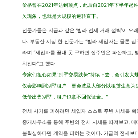
价格曾在2021年达到顶点，此后自2021年下半年
欠现象，也就是大规模的逆转直下。
전문가들은 지금과 같은 ‘빌라 전세 거래 절벽’이 오
다. 부동산 시장 한 전문가는 “빌라 세입자는 물론 
라며 “세입자를 끝내 못 구하면 집주인은 파산하고,
워진다”고 했다.
专家们担心如果“别墅交易跌势”持续下去，会引发大
仅会影响到别墅租户，更会波及大部分以租赁生意为
低价出售别墅，租户也拿不回保证金。"
전세 사기를 피하려면 세입자 스스로 주변 시세를 확
중개사무소를 통해 주변의 전세 시세를 따져보고, 매
불확실하다면 계약을 피하는 것이다. 가급적 전세보다