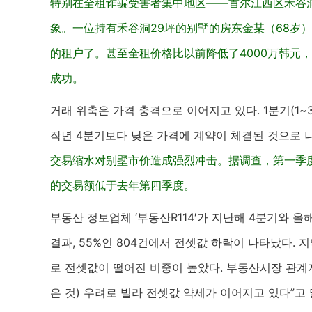
特别在全租诈骗受害者集中地区——首尔江西区禾谷洞
象。一位持有禾谷洞29坪的别墅的房东金某（68岁
的租户了。甚至全租价格比以前降低了4000万韩元
成功。
거래 위축은 가격 충격으로 이어지고 있다. 1분기(1
작년 4분기보다 낮은 가격에 계약이 체결된 것으로 
交易缩水对别墅市价造成强烈冲击。据调查，第一季度(
的交易额低于去年第四季度。
부동산 정보업체 ‘부동산R114′가 지난해 4분기와 올해
결과, 55%인 804건에서 전셋값 하락이 나타났다. 지역
로 전셋값이 떨어진 비중이 높았다. 부동산시장 관계자
은 것) 우려로 빌라 전셋값 약세가 이어지고 있다”고 