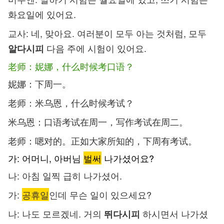
화요일에 있어요.
교사: 네, 맞아요. 여러분이 모두 아는 것처럼, 모두
다음 주에 시험이 있어요.
알다시피
老师：妮娜，什么时候考口语？
妮娜：下周一。
老师：米乌恩，什么时候考试？
米乌恩：口语考试在周一，写作考试在周二。
老师：嗯对的。正如大家所知的，下周有考试。
가: 어머니, 아버님
벌써
나가셨어요?
나: 아침 일찍 급히 나가셨어.
가:
공휴일
인데 무슨 일이 있으세요?
나: 나도 모르겠네. 거의
하시면서 나가셨
뛰다시피