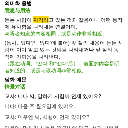
의미화 용법
意思与用法
듣는 사람이
지각하
고 있는 것과 같음이나 어떤 동작
에 유사함을 나타내는 연결어미.
与听者知道的内容相同，或是动作非常相近。
(동사, ‘있다’와 ‘없다’에 붙어) 앞 절의 내용이 듣는 사
람이 이미 알고 있는 것임을 나타내
앞 절의 동
거나
작에 가까움을 나타낸다.
（跟在动词、“있다”和“없다”后），前面的内容是听
者知道的，或是与该动词非常相似。
담화 예문
情景对话
교사: 니나 씨, 말하기 시험이 언제 있어요?
니나: 다음 주 월요일에 있어요.
교사: 미우엔 씨, 시험이 언제 있어요?
미우엔: 말하기 시험은 월요일에 있고, 쓰기 시험은