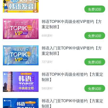
今日词汇：
지각하다【他动词】感知 ，感觉
免费试听
벌써【副词】已经 ，都已
韩语TOPIK中高级全程VIP签约【方
案定制班】
공휴일【名词】公休日 ，法定休息天 ，法定假日
698课时
免费试听
미역국【名词】海带汤
널리【副词】广泛 ，大范围
韩语入门至TOPIK中级VIP签约【方
案定制班】
句型语法：
727课时
免费试听
-거나
表示对可以选择的事实的罗列。
韩语TOPIK中高级全程签约【方案定
制班】
쉬는 날에는 여행을 하거나 책을 읽어요.
休息体去旅行，或者读书。
580课时
免费试听
아프거나 힘들 때는 어머니 생각이 나요.
韩语入门至TOPIK中级签约【方案定
生病或是疲倦的时候，就会想妈妈。
制班】