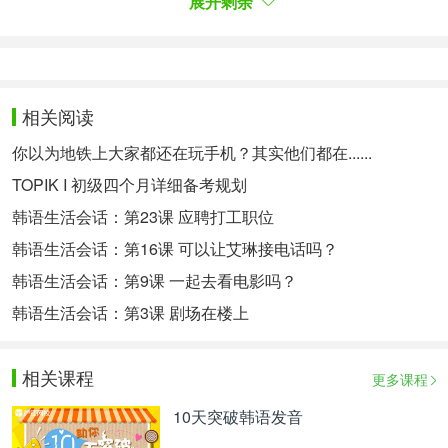
展开剩余
正如你知道的，这个问题很有趣。
正如您刚才看到的，表演场地没有空位。
正如您听到的那样，本周有大扫除。
相关阅读
实在不想做，几乎是边哭边把作业做完。
你以为地铁上大家都还在玩手机？其实他们都在......
女孩子们可以说几乎都是用饿肚子来减肥。
TOPIK I 初级四个月详细备考规划
韩语生活会话：第23课 应聘打工职位
有急事，所以几乎可以说是没睡。
韩语生活会话：第16课 可以让艾琳接电话吗？
太忙了，几乎就是飞着去上班。
韩语生活会话：第9课 一起去看电影吗？
艺彬很喜欢打游戏，差不多就是住在网吧了。
韩语生活会话：第3课 剧场在楼上
韩率喜欢海带汤，几乎每天都喝。
放假的时候几乎每天都在看网飞。
相关课程
更多课程
大家都知道，可以通过水果和蔬菜摄取维生素C。
10天突破韩语发音