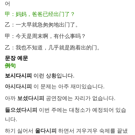
어
甲：妈妈，爸爸已经出门了？
乙：一大早就急匆匆地出门了。
甲：今天是周末啊，有什么事吗？
乙：我也不知道，几乎就是跑着出的门。
문장 예문
例句
이런 상황입니다.
보시다시피
이 문제는 아주 재미있습니다.
아시다시피
아까
공연장에는 자리가 없습니다.
보셨다시피
이번 주에는 대청소가 예정되어 있습
들으셨다시피
니다.
하기 싫어서
하면서 겨우겨우 숙제를 끝냈
울다시피