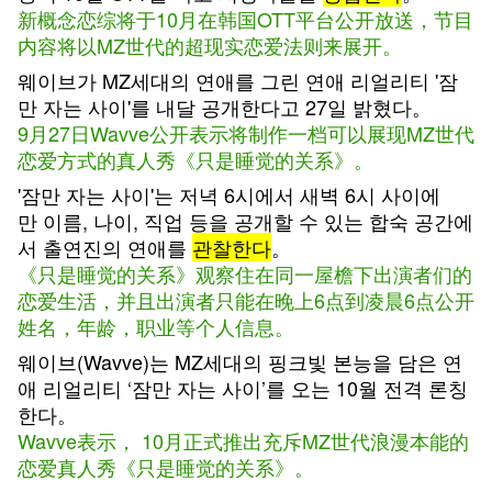
新概念恋综将于
10
月在韩国
OTT
平台公开放送，节目
内容将以
MZ世
代的超现实恋爱法则来展开。
웨이브가
MZ
세대의
연애를
그린
연애
리얼리티
'
잠
만
자는
사이
'
를
내달
공개한다고
27
일
밝혔다。
9月
27
日
Wavve公开
表示将制作一档可以展现
MZ世
代
恋爱方式的真人秀《只是睡觉的关系》。
'
잠만
자는
사이
'
는
저녁
6
시에서
새벽
6
시
사이에
만
이름,
나이,
직업
등을
공개할
수
있는
합숙
공간에
서
출연진의
연애를
관찰한다
。
《只是睡觉的关系》观察住在同一屋檐下出演者们的
恋爱生活，并且出演者只能在晚上
6
点到凌晨
6
点公开
姓名，年龄，职业等个人信息。
웨이브(
Wavve
)
는
MZ
세대의
핑크빛
본능을
담은
연
애
리얼리티
‘
잠만
자는
사이’를
오는
10
월
전격
론칭
한다。
Wavve
表示，
10
月正式推出充斥MZ
世
代浪漫本能的
恋爱真人秀《只是睡觉的关系》。