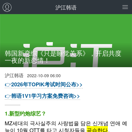
沪江韩语
韩国新恋综《只是睡觉关系》，开启共度
一夜的新恋情！
沪江韩语
2022-10-09 06:00
👉
2026年TOPIK考试时间公布>>
👉
韩语1V1学习方案免费咨询>>
1.
新型约炮综艺？
MZ
세대의
극사실주의
사랑법을
담은
신개념
연애
예
능이
10
월
OTT
를
타고
시청자들을
공습한다
。