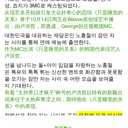
성,
죠지가
3MC
로
캐스팅되었다
。
从综艺名开始就引发大众好奇心的恋综《只是睡觉的
关系》将于10月14日周五在Wavve原创综艺中播
出，由卢洪哲，郑惠成，G
eorge担任
观察团
MC。
대한민국을
대표하는
재담꾼인
노홍철이
잠만
자
는
사이를
통해
연애
예능에
출연한다
。
作为
MC
出演《只是睡觉的关系》的韩国代表综艺人
卢洪哲。
선을
넘나드는
돌
+
아이
입담을
자랑하는
노홍철
은
특유의
톡톡
튀는
신선한
멘트로
화끈함과
풋풋함
을
오가는
잠만
자는
사이
속
어떤
모습을
보여줄
지
기대된다。
有着 "主持界口才疯子"称号的卢洪哲以特有的新颖台
词来往于火热和青涩之间，期待他在《只是睡觉的关
系》中的表现。
정혜성은
잠만
자는
사이로
공감
요정에
파격
여신까
지
,
숨겨둔
토크
본능을
발산한다。