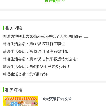
MC
郑惠成在节目里化身多重模样，从共鸣精灵到破
展开剩余
格女神，不断展现出隐藏的艺能感。
뷰티
프로그램부터
관찰
예능까지,
최근
다양한
방송
에서
도도하고
사랑스러운
미모
뒤
숨겨진
소탈한
매
력을
자랑했던
정혜성은
잠만
자는
사이로
똑부러지
相关阅读
는
진행
실력에
허를
찌르는
토크력까지
MZ
세대
你以为地铁上大家都还在玩手机？其实他们都在......
가
원하는
워너비
MC
로
활약한다고
...
郑惠成从美妆节目到观察类真人秀都有出演的经历，
韩语生活会话：第23课 应聘打工职位
在最近出演的节目中展现了清冷温柔女神背后活泼洒
韩语生活会话：第13课 请尝尝石锅拌饭
脱的魅力，在《只是睡觉的关系》中展现了干净利落
韩语生活会话：第12课 去汽车客运站怎么走？
的主持实力以及不俗的口才，
郑惠成成为了mz世代
最喜爱的mc。
韩语生活会话：第6课 这个书签多少钱？
마지막
MC
죠지의
합류
도
색다르다。
韩语生活会话：第1课 你好
最后
MC George
的加入让节目变得更加多彩。
죠지는
보트(
Boat
),
렛츠
고
피크닉(
let's go
相关课程
picnic
),
바라봐줘요
등
수많은
히트곡으로
MZ
세대
가
열광하는
R&B
싱어송라이터
.
잠만
자는
사이
10天突破韩语发音
로
고정
예능에
처음
도전한다고。