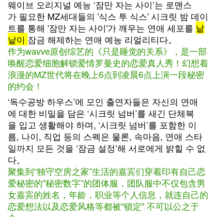
웨이브
오리지널
예능
‘
잠만
자는
사이’는
로맨스
가
필요한
MZ
세대들의
'
식스
투
식스
'
시크릿
밤
데이
트를
통해
'
잠만
자는
사이
'
가
깨우는
연애
세포를
낱
낱이
잠금
해제하는
연애
예능
리얼리티다。
作为
wavve
原创综艺的《只是睡觉的关系》，是一部
唤醒恋爱细胞解锁爱情罗曼史的恋爱真人秀！幻想着
浪漫的MZ世代将在晚上6点到凌晨6点上演一段秘密
的约会！
‘
독수공방
하우스’에
모인
출연자들은
자신의
연애
에
대한
비밀을
담은
‘
시크릿
넘버’를
새긴
단체복
을
입고
생활해야
하며,
‘
시크릿
넘버’를
포함한
이
름,
나이,
직업
등의
스펙은
물론,
속마음,
연애
스타
일까지
모든
것을
‘
잠금
설정’해
서로에게
밝힐
수
없
다。
聚集到“独守空房之家”生活的嘉宾们穿着印有自己恋
爱秘密的
"
秘密数字”的团体服，团队服中不仅包含男
女嘉宾的姓名，年龄，职业等个人信息，就连自己的
恋爱想法以及恋爱风格等都被
"
锁定
" 不可以公之于