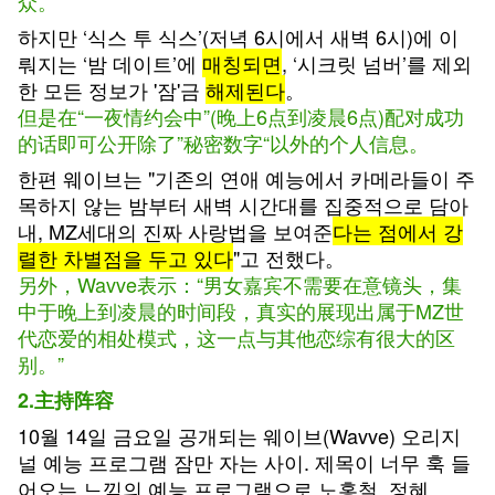
众
。
하지만
‘
식스
투
식스’(저녁
6
시에서
새벽
6
시)에
이
뤄지는
‘
밤
데이트’에
매칭되면
,
‘
시크릿
넘버’를
제외
한
모든
정보가
'
잠
'
금
해제된다
。
但是在“一夜情约会中”(晚上
6
点到凌晨
6
点)配对成功
的话即可公开除了”秘密数字“以外的个人信息。
한편
웨이브는
"
기존의
연애
예능에서
카메라들이
주
목하지
않는
밤부터
새벽
시간대를
집중적으로
담아
내,
MZ
세대의
진짜
사랑법을
보여준
다는
점에서
강
렬한
차별점을
두고
있다
"
고
전했다。
另外，W
avve
表示：“男女嘉宾不需要在意镜头，集
中于晚上到凌晨的时间段，真实的展现出属于MZ世
代恋爱的相处模式，这一点与其他恋综有很大的区
别。”
2.
主持阵容
10
월
14
일
금요일
공개되는
웨이브(
Wavve
)
오리지
널
예능
프로그램
잠만
자는
사이
.
제목이
너무
훅
들
어오는
느낌의
예능
프로그램으로
노홍철,
정혜