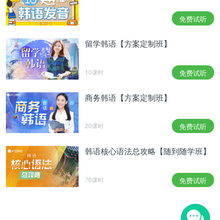
George
拥有《B
oat》
，《
let's go picnic》
，《请看
看我》等众多热门歌曲，
George
是受到
mz世
代喜爱
免费试听
的
R&B
歌手兼作词作曲家。出演《只是睡觉的关系》
也是他第一次固定为综艺
MC。
留学韩语【方案定制班】
3.
创作初衷
VS
哗众取宠
제작진이
공개한
‘
잠만
자는
사이’
로고는
‘
식스
투
식
10课时
免费试听
스’에
벌어지는
예측불가
로맨스를
의미하는
달의
문
양과,
‘
잠금해제’를
통해
사랑을
쟁취하는
방식을
예
商务韩语【方案定制班】
고하는
‘
하트표
자물쇠
’
같은
의미심장한
오브제를
표
현해
눈길을
모은다。
20课时
免费试听
制作组公开的节目
logo
上有着标志晚上
6
点到凌晨
6
点
的月亮图案，同时也代表着此时间段将会展开无法预
韩语核心语法总攻略【随到随学班】
测的爱情罗曼史，以及标志着通过"解锁"预示着争取
爱情的"心形锁"，另外还标志着表达"心形锁”的寓意
的其他物件，吸引着大众的视线。
70课时
免费试听
기존
예능이
표현하지
못했던
MZ
세대들의
사랑법
이
차별화된
오리지널
예능을
여러
차례
선보인
웨이
브와
만나
어떤
시너지를
발산할지에
뜨거운
관심