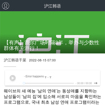
沪江韩语
【有声】首尔广场时隔3年，举办与少数性
群体有关游行！
沪江韩语干菜
2022-08-15 07:00
- Error happens ╥﹏╥
-
00:00
/
00:00
웨이브의 새 예능 ‘남의 연애’는 동성애를 지향하는
남성들이 ‘남의 집’에 입소해 서로의 마음을 확인하는
프로그램으로, 국내 최초 남성 연애 프로그램이라는