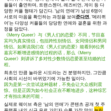
플들이 출연하며, 트랜스젠더, 레즈비언, 게이 등 다
양한 커플 형태가 담긴다. '남의 연애'가 남성 6명이
서로의 마음을 확인하는 과정을 보여
, '메리퀴
준다면
어'는 다양성 커플들의 당당한 연애와 결혼을 위한 과
정을 담았다.
《Merry Queer》与《男人们的恋爱》不同，节目嘉
宾均为真实情侣，包括跨性别情侣、女同情侣和男同
情侣。如果说我们在《男人们的恋爱》能看到6位男
嘉宾不断增进感情的过程的话，那么《Merry
Queer》则讲诉了多对性少数情侣恋爱甚至结婚的过
程。
최초인 만큼 놀라운 시도라는 건 분명하지만, 그만큼
사회의 시선이 바뀌었기에 가능한 일이다.
因为是第一次尝试这种题材，不免会让大众感到震
惊。但是正因为如今社会正在不断地进步，这种综艺
才有拍出来的可能，
실제로 웨이브 측은 ‘남의 연애’가 콘텐츠 공개 첫 주
플랫폼 내의 신규 유료 가입자 수를 가장 많이
늘린