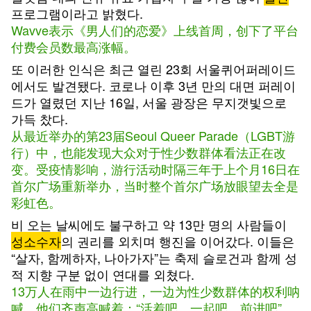
프로그램이라고 밝혔다.
Wavve表示《男人们的恋爱》上线首周，创下了平台
付费会员数最高涨幅。
또 이러한 인식은 최근 열린 23회 서울퀴어퍼레이드
에서도 발견됐다. 코로나 이후 3년 만의 대면 퍼레이
드가 열렸던 지난 16일, 서울 광장은 무지갯빛으로
가득 찼다.
从最近举办的第23届Seoul Queer Parade（LGBT游
行）中，也能发现大众对于性少数群体看法正在改
变。受疫情影响，游行活动时隔三年于上个月16日在
首尔广场重新举办，当时整个首尔广场放眼望去全是
彩虹色。
비 오는 날씨에도 불구하고 약 13만 명의 사람들이
성소수자
의 권리를 외치며 행진을 이어갔다. 이들은
“살자, 함께하자, 나아가자”는 축제 슬로건과 함께 성
적 지향 구분 없이 연대를 외쳤다.
13万人在雨中一边行进，一边为性少数群体的权利呐
喊。他们齐声高喊着：“活着吧，一起吧，前进吧”。