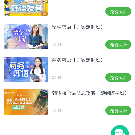
向和性别认同的人的总称。
규탄하다【他动词】 诘责 ，声讨
免费试听
句型语法：
留学韩语【方案定制班】
-다면
10课时
免费试听
对发生可能性很小的事情的假定、希望、期盼。
1.对不确定事情的假定：不用于一般性的、普遍性的
商务韩语【方案定制班】
事情。
복권에 당첨된다면 차를 사겠어요.
20课时
免费试听
中了彩票就买车。
韩语核心语法总攻略【随到随学班】
회사에서 승진한다면 한턱낼게요.
在公司升职的话就请客。
70课时
免费试听
책을 다 읽는다면 좀 빌려 주세요.
书全读完的话请借给我。
2.希望、期盼：“-다면 좋겠다”比“-면 좋겠다”实现的