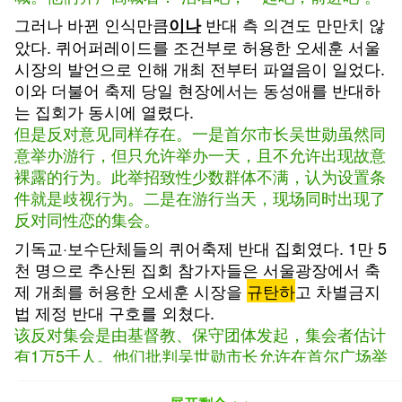
그러나 바뀐 인식만큼
반대 측 의견도 만만치 않
이나
았다. 퀴어퍼레이드를 조건부로 허용한 오세훈 서울
시장의 발언으로 인해 개최 전부터 파열음이 일었다.
이와 더불어 축제 당일 현장에서는 동성애를 반대하
는 집회가 동시에 열렸다.
但是反对意见同样存在。一是首尔市长吴世勋虽然同
意举办游行，但只允许举办一天，且不允许出现故意
裸露的行为。此举招致性少数群体不满，认为设置条
件就是歧视行为。二是在游行当天，现场同时出现了
反对同性恋的集会。
기독교·보수단체들의 퀴어축제 반대 집회였다. 1만 5
천 명으로 추산된 집회 참가자들은 서울광장에서 축
제 개최를 허용한 오세훈 시장을
규탄하
고 차별금지
법 제정 반대 구호를 외쳤다.
该反对集会是由基督教、保守团体发起，集会者估计
有1万5千人。他们批判吴世勋市长允许在首尔广场举
行游行的行为，并高喊口号，反对政府制定《禁止歧
视法》。