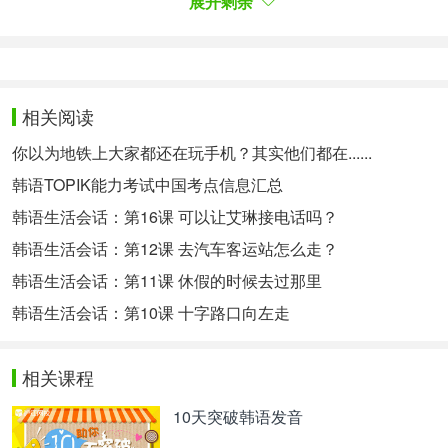
展开剩余
퀴어 퍼레이드에서 반대 집회에 참여 중이던 한 목사
는 "동성 간 성행위가 에이즈의 주된 감염경로가 된
것은 이미 의학적으로 증명됐다"며 "포괄법 차별금지
법이 통과되면 종교가 탄압받는다"고 주장했다.
相关阅读
参加反对集会的一位牧师表示：“医学上已经证明了
同性性行为是艾滋病的主要传播途径。如果《全面禁
你以为地铁上大家都还在玩手机？其实他们都在......
止歧视法》被通过，宗教群体将受到打压。”
韩语TOPIK能力考试中国考点信息汇总
今日词汇：
韩语生活会话：第16课 可以让艾琳接电话吗？
간【依赖名词】间 ，之间 (表示间隔或场所)
韩语生活会话：第12课 去汽车客运站怎么走？
韩语生活会话：第11课 休假的时候去过那里
가감【名词】增减 ，增删
韩语生活会话：第10课 十字路口向左走
늘리다【使动词】增加 ，增多
성소수자【名词】性少数群体 即非异性恋者，也就
相关课程
是女同性恋、男同性恋、双性恋、跨性别、酷儿、间
10天突破韩语发音
性人、无性恋以及以上未提及的其他非规范性的性取