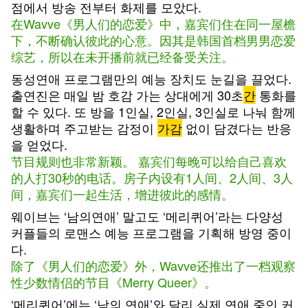
점에서 방송 전부터 화제를 모았다.
在Wavve《男人们的恋爱》中，嘉宾们住在同一屋檐
下，不断确认彼此的心意。因其是韩国首档男男恋爱
综艺，所以在未开播前就已经备受关注。
동성연애 프로그램만의 예능 장치도 눈길을 끌었다.
출연진은 매일 밤 호감 가는 상대에게 30초
간
통화를
할 수 있다. 또 방을 1인실, 2인실, 3인실로 나눠 함께
생활하며 주고받는 감정이
가감
없이 담겼다는 반응
을 얻었다.
节目规则也非常新颖。 嘉宾们每晚可以给自己喜欢
的人打30秒的电话。房子内设有1人间、2人间、3人
间，嘉宾们一起生活，增进彼此的感情。
웨이브는 ‘남의연애’ 말고도 ‘메리퀴어’라는 다양성
커플들의 로맨스 예능 프로그램을 기획해 방영 중이
다.
除了《男人们的恋爱》外，Wavve还推出了一档观察
性少数情侣的节目《Merry Queer》。
‘메리퀴어’에는 ‘남의 연애’와 달리 실제 연애 중인 커