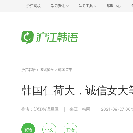
沪江网校
学习资讯
学习工具
帮助中心
沪江韩语
>
考试留学
>
韩国留学
韩国仁荷大，诚信女大
作者：沪江韩语豆豆
来源：韩网
2021-09-27 06:
双语
中文
韩语