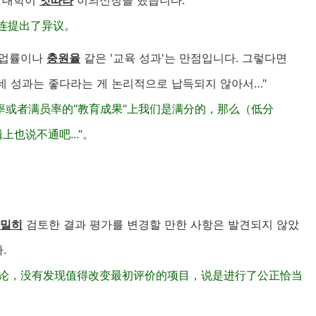
 대학이
잇따라
이의신청을 했습니다.
连提出了异议。
"취업률이나
충원율
같은 '교육 성과'는 만점입니다. 그렇다면
는데 성과는 좋다라는 게 논리적으로 납득되지 않아서…"
业率或者满员率的“教育成果”上我们是满分的，那么（低分
也说不通吧...”。
밀히
검토한 결과 평가를 변경할 만한 사항은 발견되지 않았
.
讨论，没有发现值得改变最初评价的项目，说是进行了公正恰当