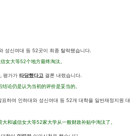
와 성신여대 등
52
곳이 최종 탈락됐습니다.
信女大等52个地方最终淘汰。
, 평가가
타당했다고
결론 내렸습니다.
后结论仍是认为当初的评价是妥当的。
발표하며 인하대와 성신여대 등
52
개 대학을 일반재정지원 대
荷大和诚信女大等52家大学从一般财政补贴中淘汰了。