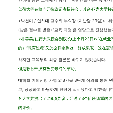
인하대 등은 교내에서 항의 기자회견을 여는 등
47
개
仁荷大等在校内开抗议记者招待会，其余47家大学接
<박선미 / 인하대 교수회 부의장 (지난달
23
일)> 
(낮은 점수를 받은) '교육 과정'은 엉망으로 진행했
<朴善美/仁荷大教授会副议长(上个月23日)>“在就
的）“教育过程”又怎么样拿到这一好成果呢，这在逻辑上
하지만 교육부의 최종 결론은 바뀌지 않았습니다.
但是教育部没有改变最终的结论。
대학별 이의신청 사항
218
건을 3단계 심의를 통해
면
고, 공정하고 타당하게 진단이 실시됐다고 밝혔습니다
各大学共提出了218项异议，经过了3个阶段慎重的
的评价。