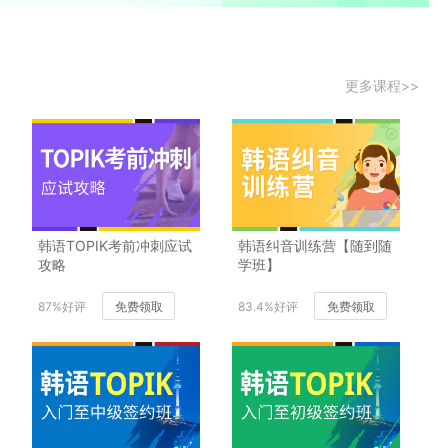
更多课程>>
韩语TOPIK考前冲刺应试
韩语纠音训练营【随到随
攻略
学班】
87%好评
免费领取
83.4%好评
免费领取