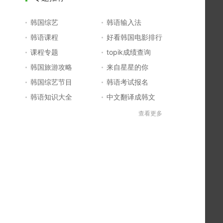
韩国综艺
韩语输入法
韩语课程
好看韩国电影排行
课程专题
topik成绩查询
韩国旅游攻略
来自星星的你
韩国综艺节目
韩语考试报名
韩语知识大全
中文翻译成韩文
topik初级考试真题
韩国大学
查看更多
韩国电影排行榜
韩国电视剧排行榜
韩国明星排行榜
韩语怎么说
四级成绩查询
六级成绩查询
topik中高级备考
韩语学习入门
李敏镐最新电视剧
日语一级报名
日语五十音图
韩语等级考试
英语单词大全
韩语入门学习