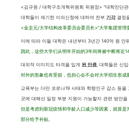
<김규원 / 대학구조개혁위원회 위원장> "대학진단
대학들이 제기한 이의신청에 대하여 전부
기각
결정을
<金圭元/大学结构改革委员会委员长>“大学集团管
이에 따라 이들 대학은 내년부터 3년간
140
억 원 안
因此，这些大学们从明年开始的3年间将被中断将近1
대외적 이미지도 타격을 입게
된 만큼
, 대학들은 신
对外的形象也有受损，也担心会不会对大学招生形成
교육부는 다만 코로나
19
사태와 학령인구 감소 등을 
곳에 대해선 일정 부분 지원이 가능할지 관련 방안을
但是考虑到新冠疫情和学龄人口减少等因素，就算是
部分给予补贴。