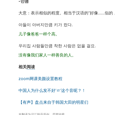
-
만큼
大意：表示相似的程度。相当于汉语的
“
好像
……
似的
아들이
아버지만큼
키가
컸다
.
儿子像爸爸一样个高。
우리집
사람들만큼
착한
사람은
없을
걸요
.
没有像我们家人一样善良的人。
相关
阅读
zoom网课美颜设置教程
中国人为什么发不好‘ㄹ’这个音呢？！
【有声】盘点来自于韩国大田的明星们
本翻译为沪江韩语原创，严禁转载