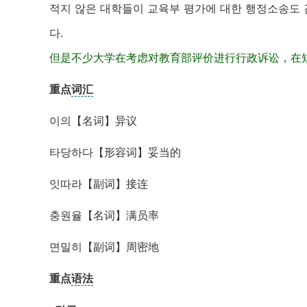
적지 않은 대학들이 교육부 평가에 대한 행정소송도 
다.
但是不少大学在考虑对教育部评价进行行政诉讼，在
重点
词汇
이의【名词】异议
타당하다【形容词】妥当的
잇따라【副词】接连
충원율【名词】满员率
면밀히【副词】周密地
重点
语法