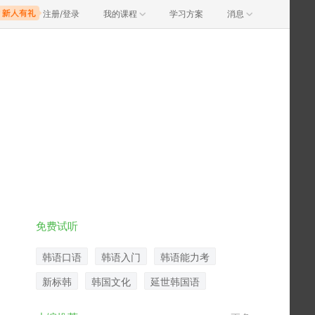
注册/登录
我的课程
学习方案
消息
免费试听
韩语口语
韩语入门
韩语能力考
新标韩
韩国文化
延世韩国语