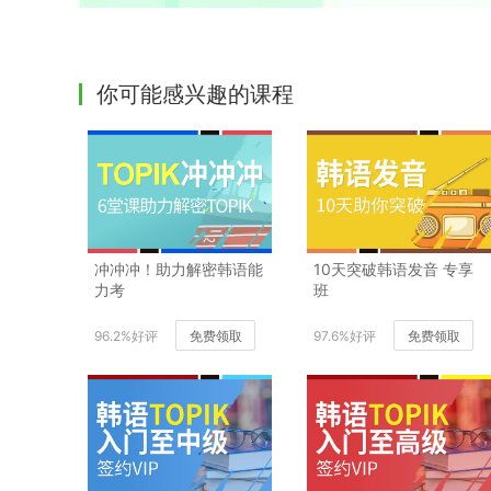
你可能感兴趣的课程
冲冲冲！助力解密韩语能
10天突破韩语发音 专享
力考
班
96.2%好评
免费领取
97.6%好评
免费领取