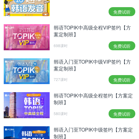
开始考试：11:20
免费试听
结束考试：11:50
好啦，关于口语考试韩语菌就介绍这么多，有疑问欢
韩语TOPIK中高级全程VIP签约【方
案定制班】
迎大家留言。
698课时
免费试听
为了帮你更好的备考，韩语菌准备了TOPIK备考大礼
包！
韩语入门至TOPIK中级VIP签约【方
案定制班】
点击进行>>
TOPIK水平摸底测试
727课时
免费试听
点击制定>>
TOPIK口语考试方案
点击查看>>
TOPIK备考课程汇总
韩语TOPIK中高级全程签约【方案定
制班】
相关
阅读
：
580课时
免费试听
TOPIK报名资讯
韩语入门至TOPIK中级签约【方案定
TOPIK备考经验
制班】