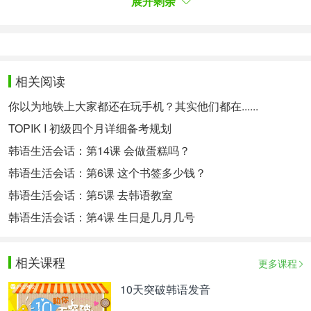
展开剩余
点击制定>>
TOPIK口语考试方案
报名虽完成，相信大家还有很多其他疑问，韩语菌接
着为大家作答：
一、TOPIK口语证书有效期
相关阅读
你以为地铁上大家都还在玩手机？其实他们都在......
从公开成绩开始，2年内有效。
TOPIK I 初级四个月详细备考规划
二、TOPIK口语考试用处：
韩语生活会话：第14课 会做蛋糕吗？
1.外国人及在外侨胞参与国内大学奖学金选拔时
韩语生活会话：第6课 这个书签多少钱？
2.选拔希望在韩国企业就职的人选及人事考核
韩语生活会话：第5课 去韩语教室
3.滞留签证申请
韩语生活会话：第4课 生日是几月几号
三、TOPIK口语考试时间：
相关课程
更多课程
入场时间：11:00前
10天突破韩语发音
确认考生信息及注意事项介绍：11:00~11:20