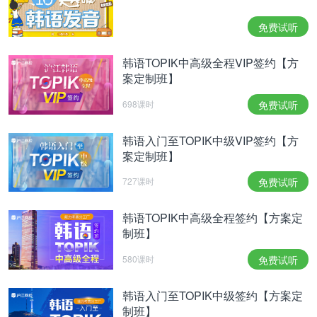
开始考试：11:20
免费试听
结束考试：11:50
好啦，关于口语考试韩语菌就介绍这么多，有疑问欢
韩语TOPIK中高级全程VIP签约【方
案定制班】
迎大家留言。
698课时
免费试听
为了帮你更好的备考，韩语菌准备了TOPIK备考大礼
包！
韩语入门至TOPIK中级VIP签约【方
案定制班】
点击进行>>
TOPIK水平摸底测试
727课时
免费试听
点击制定>>
TOPIK口语考试方案
点击查看>>
TOPIK备考课程汇总
韩语TOPIK中高级全程签约【方案定
制班】
相关
阅读
：
580课时
免费试听
TOPIK报名资讯
韩语入门至TOPIK中级签约【方案定
TOPIK备考经验
制班】