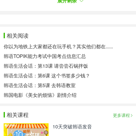
展开剩余
点击制定>>
TOPIK口语考试方案
报名虽完成，相信大家还有很多其他疑问，韩语菌接
着为大家作答：
一、TOPIK口语证书有效期
相关阅读
你以为地铁上大家都还在玩手机？其实他们都在......
从公开成绩开始，2年内有效。
韩语TOPIK能力考试中国考点信息汇总
二、TOPIK口语考试用处：
韩语生活会话：第13课 请尝尝石锅拌饭
1.外国人及在外侨胞参与国内大学奖学金选拔时
韩语生活会话：第6课 这个书签多少钱？
2.选拔希望在韩国企业就职的人选及人事考核
韩语生活会话：第5课 去韩语教室
3.滞留签证申请
韩国电影《美女的烦恼》剧情介绍
三、TOPIK口语考试时间：
相关课程
更多课程
入场时间：11:00前
10天突破韩语发音
确认考生信息及注意事项介绍：11:00~11:20