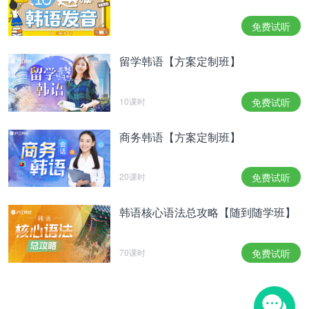
范。应该说是确信如果我来演的话会把这个角色演活
吧。所以我很喜欢他，而且更心动”，“在读剧本的过
免费试听
程中，为了能与娜拉姐的角色形成对比，展现出滑头
的一面，我费了不少心思。”接着他说：“在饰演吴仁
留学韩语【方案定制班】
范之前，我先看了一下其他演员是怎么演的，然后作
为参考，在表演的时候让自己的语调与之相似。我尽
可能地通过镜头自我评估和反映，结果好像拍得更
10课时
免费试听
好”，“虽然形象转变得并不是很完美，但是我在自己
力所能及的范围内尽到了最大的努力”，表达了对角
商务韩语【方案定制班】
色的热爱。
정용화는 오인범을 연기할 때 본인의 성격을 가미하
20课时
免费试听
려 했다고. 정용화는 "내가 능글맞을 때도 있고, 진지
할 때도 있는데 대본 속 오인범을 보고 이런 식으로
韩语核心语法总攻略【随到随学班】
차별화를 두고 싶었다"라며 "
의 사연은 진지하게
영매
대하면서 나머지는 밝고 코믹하게 가려고 했다"고 말
70课时
免费试听
했다. 그는 "오인범은 아픈 사연이 많아서 캐릭터가
입체적이었고 다양한 감정을 표현할 수 있었다"라며
'앞으로 로맨틱코미디를 해보 예전
잘할 수 있을
보다
것 같다"고 해 성장한 모습을 보였다. 또한 그는 대본