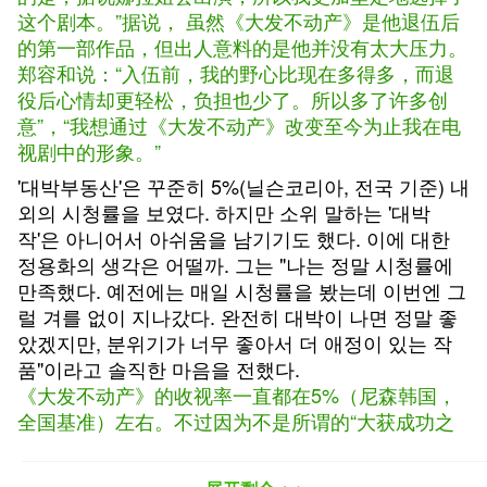
这个剧本。”据说， 虽然《大发不动产》是他退伍后
的第一部作品，但出人意料的是他并没有太大压力。
郑容和说：“入伍前，我的野心比现在多得多，而退
役后心情却更轻松，负担也少了。所以多了许多创
意”，“我想通过《大发不动产》改变至今为止我在电
视剧中的形象。”
'대박부동산'은 꾸준히 5%(닐슨코리아, 전국 기준) 내
외의 시청률을 보였다. 하지만 소위 말하는 '대박
작'은 아니어서 아쉬움을 남기기도 했다. 이에 대한
정용화의 생각은 어떨까. 그는 "나는 정말 시청률에
만족했다. 예전에는 매일 시청률을 봤는데 이번엔 그
럴 겨를 없이 지나갔다. 완전히 대박이 나면 정말 좋
았겠지만, 분위기가 너무 좋아서 더 애정이 있는 작
품"이라고 솔직한 마음을 전했다.
《大发不动产》的收视率一直都在5%（尼森韩国，
全国基准）左右。不过因为不是所谓的“大获成功之
作”，所以也有些令人遗憾。郑容和对此有何想法
呢？他说：“我真的对收视率很满意。以前我会看每