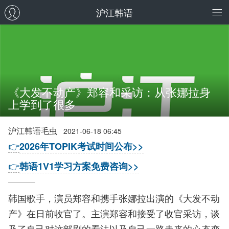
沪江韩语
《大发不动产》郑容和采访：从张娜拉身
上学到了很多
沪江韩语毛虫
2021-06-18 06:45
👉
2026年TOPIK考试时间公布>>
👉
韩语1V1学习方案免费咨询>>
韩国歌手，演员郑容和携手张娜拉出演的《大发不动
产》在日前收官了。主演郑容和接受了收官采访，谈
及了自己对这部剧的看法以及自己一路走来的心态变