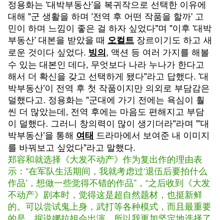
정용화는 '대박부동산'을 복귀작으로 선택한 이유에
대해 "군 생활을 하며 '전역 후 어떤 작품을 할까' 고
민이 하며 느낌이 좋은 걸 하자 싶었다"며 "이후 '대박
부동산' 대본을 받았을 때
장르이기도 하고 새
오컬트
로운 것이다 싶었다.
, 액션 등 여러 가지를 해볼
빙의
수 있는 대본인 데다, 무엇보다 나라 누나가 한다고
해서 더 확신을 갖고 선택하게 됐다"라고 답했다. '대
박부동산'이 전역 후 첫 작품이지만 의외로 부담감은
덜했다고. 정용화는 "군대에 가기 전에는 욕심이 훨
씬 더 많았는데, 전역 후에는 마음도 편해지고 부담
이 덜했다. 그러니 창의력이 많이 생기더라"라며 "'대
박부동산'을 통해
드라마에서 보여준 내 이미지
여태
를 바꿔보고 싶었다"라고 말했다.
郑容和就选择《大发不动产》作为复出作的理由表
示：“在军队生活期间，我就考虑过‘退伍后要拍什么
作品’，想做一些觉得不错的作品”，“之后收到《大发
不动产》剧本时，觉得这是超自然题材，也挺新鲜
的。可以尝试鬼上身，武打等各种模式，而且最重要
的是，据说娜拉姐会出演，所以我更加坚定地选择了