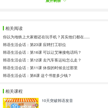
展开剩余
天的收视率，这一次没有那么做的功夫。虽然如果能
完全大火起来真会很棒，但是因为拍摄的氛围很好，
所以是我更喜欢的作品。”
특히 그는 오인범 캐릭터에 대한 애정을 드러냈다.
정용화는 "대본을 받았을 때부터 오인범을 잘할 수
相关阅读
있을 것 같다는 확신 같은 게 있었다. 내가 하면 신이
你以为地铁上大家都还在玩手机？其实他们都在......
살 수 있다는 확신 같은 게 느껴졌다고 해야 하나. 그
韩语生活会话：第23课 应聘打工职位
래서 애정이 많았고, 더 끌렸다"라며 "대본을 읽으면
서 나라 누나 캐릭터랑 비교될 수 있도록
능글맞은
韩语生活会话：第16课 可以让艾琳接电话吗？
모습을 보여주기 위해 신경을 썼다"라고 말했다. 이
韩语生活会话：第12课 去汽车客运站怎么走？
어 "오인범으로 빙의되기 전에 다른 배우들이 어떻게
韩语生活会话：第11课 休假的时候去过那里
연기했는지 체크하고 참고해서 연기할 때 톤을 비슷
하게 했다. 최대한 모니터를 하고 반영했
더 잘
더니
韩语生活会话：第6课 这个书签多少钱？
나온 것 같다"라며 "변신한 것이 완벽하진 않지만 할
수 있는 상태에서 최선을 다했다"라고 해 캐릭터에
相关课程
대한 애정을 드러냈다.
特别是他对吴仁范这个角色表现出了热爱之情。郑容
10天突破韩语发音
和说：“从接到剧本开始，我就确信自己能演好吴仁