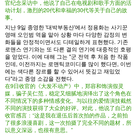
官纪念采访中，他说了自己在电视剧和歌手方面的活
动计划，激烈的20代和幸福的30代等关于自己的故
事。
지난 9일 종영한 '대박부동산'에서 정용화는 사기꾼
영매 오인범 역을 맡아 상황 마다 다양한 감정의 변
화들을 안정적이면서도 디테일하게 표현했다. 기존
로맨스 연기와는 또 다른 결의 연기에 대중적인 호평
을 얻었다. 이에 대해 그는 "군 전역 후 처음 한 작품
인데, 이전까지는 로맨틱코미디를 많이 했다면, 이번
에는 색다른 장르를 할 수 있어서 뜻깊고 재밌었
다"라고 종영 소감을 전했다.
在9日收官的《大发不动产》中，郑容和饰演假灵
媒，骗子吴仁范，稳定又细腻地演绎出了这个角色在
不同情况下的多种情感变化。与以往的爱情演技截然
不同的演技获得了大众的好评。对此，他说了自己的
收官感言：“这是我在退伍后首次拍的作品，之前拍
了很多浪漫喜剧，这一次拍摄了完全不同的题材，所
以意义深远，也很有意思。”