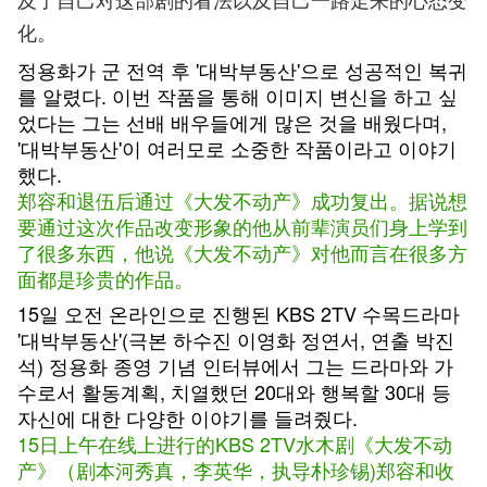
化。
정용화가 군 전역 후 '대박부동산'으로 성공적인 복귀
를 알렸다. 이번 작품을 통해 이미지 변신을 하고 싶
었다는 그는 선배 배우들에게 많은 것을 배웠다며,
'대박부동산'이 여러모로 소중한 작품이라고 이야기
했다.
郑容和退伍后通过《大发不动产》成功复出。据说想
要通过这次作品改变形象的他从前辈演员们身上学到
了很多东西，他说《大发不动产》对他而言在很多方
面都是珍贵的作品。
15일 오전 온라인으로 진행된 KBS 2TV 수목드라마
'대박부동산'(극본 하수진 이영화 정연서, 연출 박진
석) 정용화 종영 기념 인터뷰에서 그는 드라마와 가
수로서 활동계획, 치열했던 20대와 행복할 30대 등
자신에 대한 다양한 이야기를 들려줬다.
15日上午在线上进行的KBS 2TV水木剧《大发不动
产》（剧本河秀真，李英华，执导朴珍锡)郑容和收