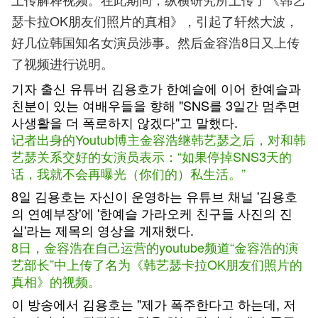
瑟卡拉OK朋友们照片的真相》，引起了轩然大波，
好几位韩国知名女演员涉事。然后金容浩8日又上传
了视频进行说明。
기자 출신 유튜버 김용호가 한예슬에 이어 한예슬과
친분이 있는 여배우들을 향해 "SNS를 3일간 멈추면
사생활을 더 폭로하지 않겠다"고 말했다.
记者出身的Youtub博主金容浩继韩艺瑟之后，对和韩
艺瑟关系交好的女演员表示：“如果停掉SNS3天的
话，我就不会再曝光（你们的）私生活。”
8일 김용호는 자신이 운영하는 유튜브 채널 '김용호
의 연예부장'에 '한예슬 가라오케 친구들 사진의 진
실'라는 제목의 영상을 게재했다.
8日，金容浩在自己运营的youtube频道“金容浩的演
艺部长”中上传了名为《韩艺瑟卡拉OK朋友们照片的
真相》的视频。
이 방송에서 김용호는 "제가 폭주한다고 하는데, 저