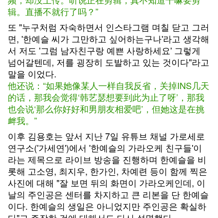
辑。直播不就行了吗？”
또 "누구처럼 자숙하면서 인스타그램 며칠 닫고 그러
면, '한예슬 씨가 그만하고 싶어하는구나'라고 생각해
서 저도 '그럼 남자친구랑 예쁜 사랑하세요' 그렇게
넘어갈텐데, 저를 굉장히 도발하고 있는 것이다"라고
말을 이었다.
他还说：“如果她像某人一样自我反省，关掉INS几天
的话，那我会觉得‘韩艺瑟想要到此为止了呀’，那我
也会说‘那么你好好和男朋友相爱吧’，但她这是在挑
衅我。”
이후 김용호는 앞서 지난 7일 유튜브 채널 가로세로
연구소('가세연')에서 '한예슬의 가라오케 친구들'이
라는 제목으로 라이브 방송을 진행하며 한예슬을 비
롯해 고소영, 최지우, 한가인, 차예련 등이 함께 찍은
사진에 대해 "잘 보면 뒤의 화면이 가라오케인데, 이
날의 주인공은 센터를 차지하고 큰 리본을 단 한예슬
이다. 한예슬의 생일은 아니었지만 주인공은 확실하
다"고 주장한 것에 대해서도 다시 설명했다.