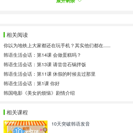
展开剩余
会引起很大的热议。”所以我把那张照片做成了缩略
图，但是没能好好进行说明。这张照片不是卡拉
OK。 服装是正装和礼服，谁去卡拉OK时会这么穿
呀。只是一起去卡拉OK的朋友们聚在一起，其中一
人给韩艺瑟介绍了她男朋友。”
相关阅读
'가세연' 방송 이후 이 장소는 사적 모임을 한 가라오
你以为地铁上大家都还在玩手机？其实他们都在......
케가 아니며, 한 기업의
을 위해 준비된
송년모임
파
韩语生活会话：第14课 会做蛋糕吗？
이었던 것으로 밝혀졌다.
티룸
韩语生活会话：第13课 请尝尝石锅拌饭
据悉，“纵横研究所”播出后，该场所被爆出不是举行
私人聚会的卡拉OK，而是一家企业举行年终聚会的
韩语生活会话：第11课 休假的时候去过那里
宴会厅。
韩语生活会话：第1课 你好
이후 김용호는 "저 연예인들에게 얘기하겠다. 만약
韩国电影《美女的烦恼》剧情介绍
본인의
이 폭로 되는 게 싫으면, 며칠이라도
사생활
SNS를 닫아라. 최소한 그정도의 성의를 보여야 '이
사람이 사생활을 지키고 싶구나'라고 생각할 것이다.
相关课程
딱 3일만 인스타그램을 닫으면, 내가 얘기하지 않겠
10天突破韩语发音
다"라고 강조했다.
之后，金容浩强调道：“我要跟那些艺人说。如果不