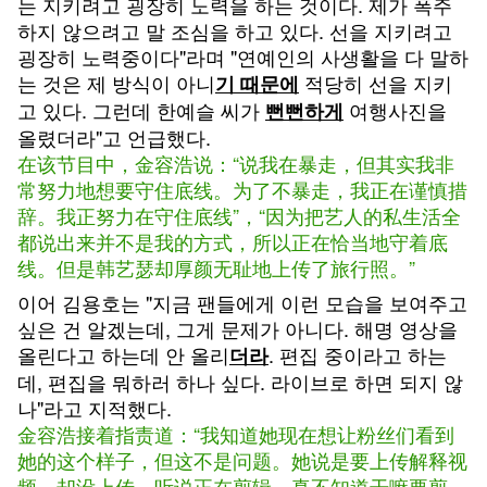
는 지키려고 굉장히 노력을 하는 것이다. 제가 폭주
하지 않으려고 말 조심을 하고 있다. 선을 지키려고
굉장히 노력중이다"라며 "연예인의 사생활을 다 말하
는 것은 제 방식이 아니
적당히 선을 지키
기 때문에
고 있다. 그런데 한예슬 씨가
여행사진을
뻔뻔하게
올렸더라"고 언급했다.
在该节目中，金容浩说：“说我在暴走，但其实我非
常努力地想要守住底线。为了不暴走，我正在谨慎措
辞。我正努力在守住底线”，“因为把艺人的私生活全
都说出来并不是我的方式，所以正在恰当地守着底
线。但是韩艺瑟却厚颜无耻地上传了旅行照。”
이어 김용호는 "지금 팬들에게 이런 모습을 보여주고
싶은 건 알겠는데, 그게 문제가 아니다. 해명 영상을
올린다고 하는데 안 올리
. 편집 중이라고 하는
더라
데, 편집을 뭐하러 하나 싶다. 라이브로 하면 되지 않
나"라고 지적했다.
金容浩接着指责道：“我知道她现在想让粉丝们看到
她的这个样子，但这不是问题。她说是要上传解释视
频，却没上传。听说正在剪辑，真不知道干嘛要剪