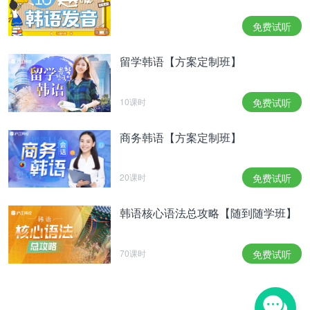
想暴露本人的私生活的话，就把SNS关掉几天吧。至
免费试听
少要表现出这种程度的诚意，我才会觉得‘这个人想
保护自己的私生活呀’。就3天，如果能关闭INS的
留学韩语【方案定制班】
话，那我就不会再说了。”
또 "게시물을 올리지 말라는 것이 아니고, 3일만 닫으
라는 얘기다. 그런데 그래도 계속 인스타그램을 한다
10课时
免费试听
면, 그 사람들은 '(사생활에) 자신이 있구나'라고 생각
하겠다"라면서 "인스타그램 3일 닫는 것이 어렵나.
商务韩语【方案定制班】
이건 협박이 아니다"라고 말하며 방송을 마무리했다.
并且，他还说：“不是说让你们不要上传帖子，而是
20课时
免费试听
让你们关掉3天。但是，如果继续发INS的话，我会
觉得那些人‘对自己（的私生活）很有自信’”，“关闭
韩语核心语法总攻略【随到随学班】
INS3天很难吗？这不是威胁”，然后结束了节目。
重点词汇
70课时
免费试听
사생활【名词】私生活
파티룸【名词】宴会厅