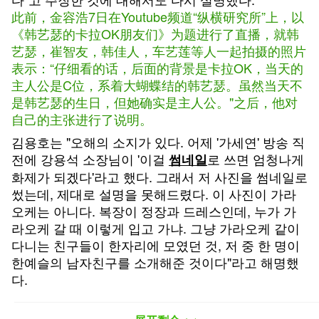
此前，金容浩7日在Youtube频道“纵横研究所”上，以
《韩艺瑟的卡拉OK朋友们》为题进行了直播，就韩
艺瑟，崔智友，韩佳人，车艺莲等人一起拍摄的照片
表示：“仔细看的话，后面的背景是卡拉OK，当天的
主人公是C位，系着大蝴蝶结的韩艺瑟。虽然当天不
是韩艺瑟的生日，但她确实是主人公。"之后，他对
自己的主张进行了说明。
김용호는 "오해의 소지가 있다. 어제 '가세연' 방송 직
전에 강용석 소장님이 '이걸
로 쓰면 엄청나게
썸네일
화제가 되겠다'라고 했다. 그래서 저 사진을 썸네일로
썼는데, 제대로 설명을 못해드렸다. 이 사진이 가라
오케는 아니다. 복장이 정장과 드레스인데, 누가 가
라오케 갈 때 이렇게 입고 가냐. 그냥 가라오케 같이
다니는 친구들이 한자리에 모였던 것, 저 중 한 명이
한예슬의 남자친구를 소개해준 것이다"라고 해명했
다.
金容浩说：“可能会引起误会。昨天“纵横研究所”播出
之前，康容硕所长说：‘如果把这个做成缩略图一定