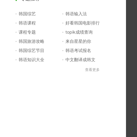
韩国综艺
韩语输入法
韩语课程
好看韩国电影排行
课程专题
topik成绩查询
韩国旅游攻略
来自星星的你
韩国综艺节目
韩语考试报名
韩语知识大全
中文翻译成韩文
topik初级考试真题
韩国大学
查看更多
韩国电影排行榜
韩国电视剧排行榜
韩国明星排行榜
韩语怎么说
四级成绩查询
六级成绩查询
topik中高级备考
韩语学习入门
李敏镐最新电视剧
日语一级报名
日语五十音图
韩语等级考试
英语单词大全
韩语入门学习