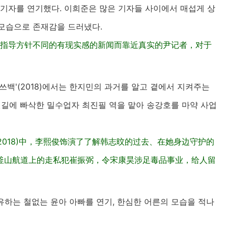
윤기자를 연기했다. 이희준은 많은 기자들 사이에서 매섭게 상
 모습으로 존재감을 드러냈다.
报道指导方针不同的有现实感的新闻而靠近真实的尹记者，对于
쓰백'(2018)에서는 한지민의 과거를 알고 곁에서 지켜주는
뱃길에 빠삭한 밀수업자 최진필 역을 맡아 송강호를 마약 사업
2018)中，李熙俊饰演了了解韩志旼的过去、在她身边守护的
釜山航道上的走私犯崔振弼，令宋康昊涉足毒品事业，给人留
유하는 철없는 윤아 아빠를 연기, 한심한 어른의 모습을 적나