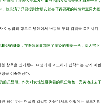
你》中饰演了在爱人不幸发生事故后陷入深深失落的赫根一角，
中，他饰演了只要提到女朋友就会吓得要死的纯情妈宝男大福
사망자 이상엽의 형으로 병원에서 난동을 부려 감염을 촉진시키
李相烨的哥哥，在医院闹事加速了感染的秉基一角，给人留下
 선원 창욱을 연기했다. 여성에게 과도하게 집착하는 광기 어린
호평을 이끌어냈다.
号的船员昌旭。作为对女性过度执着的疯狂角色，完美地抹去了
 기사만 써야 하는 현실의 갑갑함 가운데서도 어떻게든 보도지침