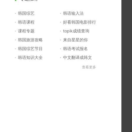
韩国综艺
韩语输入法
韩语课程
好看韩国电影排行
课程专题
topik成绩查询
韩国旅游攻略
来自星星的你
韩国综艺节目
韩语考试报名
韩语知识大全
中文翻译成韩文
topik初级考试真题
韩国大学
查看更多
韩国电影排行榜
韩国电视剧排行榜
韩国明星排行榜
韩语怎么说
四级成绩查询
六级成绩查询
topik中高级备考
韩语学习入门
李敏镐最新电视剧
日语一级报名
日语五十音图
韩语等级考试
英语单词大全
韩语入门学习