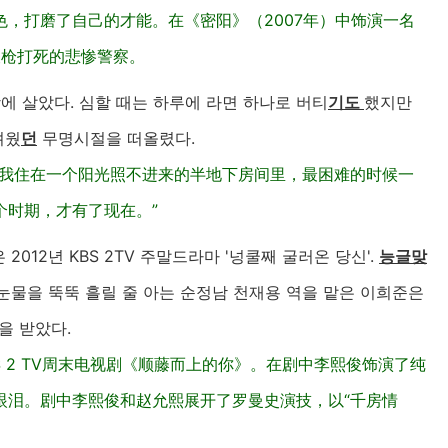
，打磨了自己的才能。在《密阳》（2007年）中饰演一名
被枪打死的悲惨警察。
에 살았다. 심할 때는 하루에 라면 하나로 버티
기도
했지만
려웠
던
무명시절을 떠올렸다.
“我住在一个阳光照不进来的半地下房间里，最困难的时候一
个时期，才有了现在。”
012년 KBS 2TV 주말드라마 '넝쿨째 굴러온 당신'.
능글맞
눈물을 뚝뚝 흘릴 줄 아는 순정남 천재용 역을 맡은 이희준은
을 받았다.
BS 2 TV周末电视剧《顺藤而上的你》。在剧中李熙俊饰演了纯
眼泪。剧中李熙俊和赵允熙展开了罗曼史演技，以“千房情