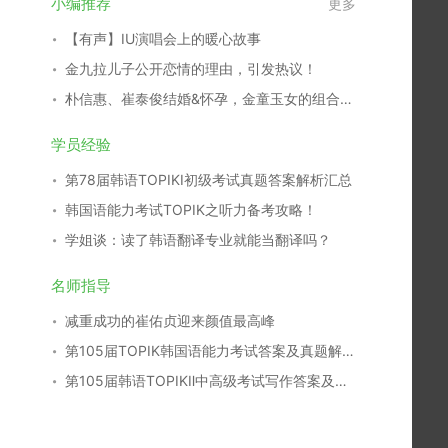
小编推荐
更多
【有声】IU演唱会上的暖心故事
金九拉儿子公开恋情的理由，引发热议！
朴信惠、崔泰俊结婚&怀孕，金童玉女的组合结成正果！
学员经验
第78届韩语TOPIKⅠ初级考试真题答案解析汇总
韩国语能力考试TOPIK之听力备考攻略！
学姐谈：读了韩语翻译专业就能当翻译吗？
名师指导
减重成功的崔佑贞迎来颜值最高峰
第105届TOPIK韩国语能力考试答案及真题解析汇总
第105届韩语TOPIKⅡ中高级考试写作答案及真题解析