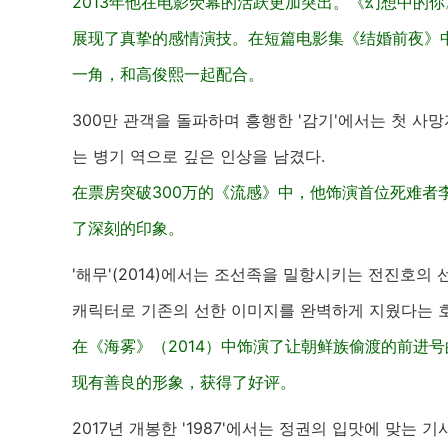
2013年他在电影荧幕的活跃更加突出。《幻想中的
展现了真挚的感情演技。在短篇电影集《结婚前夜》
一角，和高俊熙一起配合。
300만 관객을 돌파하며 흥행한 '감기'에서는 첫 
는 병기 역으로 깊은 인상을 남겼다.
在票房突破300万的《流感》中，他饰演首位死难者
了深刻的印象。
'해무'(2014)에서는 조선족을 밀항시키는 전진호의
캐릭터로 기존의 선한 이미지를 완벽하게 지웠다는 
在《海雾》（2014）中饰演了让朝鲜族偷渡的前进
现有善良的形象，获得了好评。
2017년 개봉한 '1987'에서는 정권의 입맛에 맞는