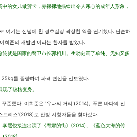
高中的女儿做贺卡，赤裸裸地描绘出令人寒心的成年人形象，
로 여기는 신념에 찬 경호실장 곽상천 역을 연기했다. 단순하
'이희준의 재발견'이라는 찬사를 받았다.
总统就是国家的警卫市长郭相川。生动刻画了单纯、无知又多
25kg를 증량하며 파격 변신을 선보였다.
，展现了破格变身。
했다. 이희준은 '유나의 거리'(2014), '푸른 바다의 전
 '미스트리스'(2018)로 안방 시청자들을 찾아갔다.
李熙俊接连出演了《宥娜的街》(2014)、《蓝色大海的传
2018)