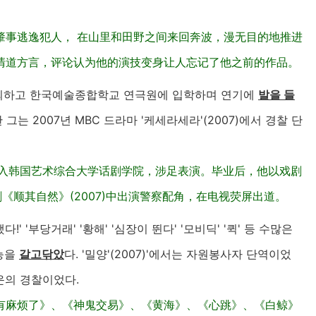
肇事逃逸犯人， 在山里和田野之间来回奔波，漫无目的地推进
清道方言，评论认为他的演技变身让人忘记了他之前的作品。
중퇴하고 한국예술종합학교 연극원에 입학하며 연기에
발을 들
그는 2007년 MBC 드라마 '케세라세라'(2007)에서 경찰 단
考入韩国艺术综合大学话剧学院，涉足表演。毕业后，他以戏剧
剧《顺其自然》(2007)中出演警察配角，在电视荧屏出道。
!' '부당거래' '황해' '심장이 뛴다' '모비딕' '퀵' 등 수많은
능을
갈고닦았
다. '밀양'(2007)'에서는 자원봉사자 단역이었
비운의 경찰이었다.
有麻烦了》、《神鬼交易》、《黄海》、《心跳》、《白鲸》