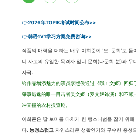
👉
2026年TOPIK考试时间公布>>
👉
韩语1V1学习方案免费咨询>>
작품의 매력을 더하는 배우 이희준이 '오! 문희'로 돌아
니 사고의 유일한 목격자 엄니 문희(나문희 분)과 
사극.
给作品增添魅力的演员李熙俊通过《哦！文姬》回归
肇事逃逸的唯一目击者吴文姬（罗文姬饰演）和不顾
冲直撞的农村搜查剧。
이희준은 딸 보미를 다치게 한 뺑소니범을 잡기 위해
다.
능청스럽고
자연스러운 생활연기와 구수한 충청도