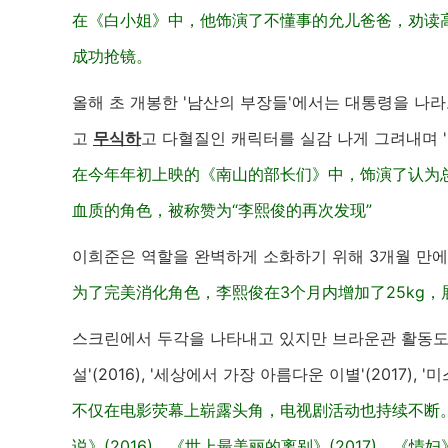
在《白小姐》中，他饰演了不懂事的允儿爸爸，劝读
成功抢镜。
올해 초 개봉한 '남산의 부장들'에서는 대통령을 나라
고
무식하
고 다혈질인 캐릭터를 실감 나게 그려내며 
在今年年初上映的《南山的部长们》中，饰演了认为
血质的角色，被称赞为“李熙俊的再次发现”
이희준은 역할을 완벽하게 소화하기 위해 3개월 만에 
为了完美消化角色，李熙俊在3个月内增加了25kg
스크린에서 두각을 나타내고 있지만 브라운관 활동도 꾸준
설'(2016), '세상에서 가장 아름다운 이별'(2017),
不仅在电影荧幕上崭露头角，电视剧活动也持续不断。
说》(2016)、《世上最美丽的离别》(2017)、《情妇》(