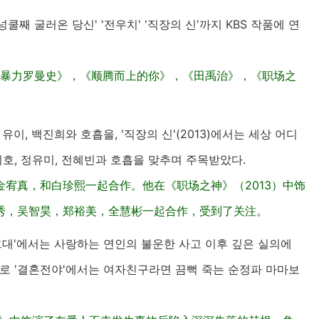
넝쿨째 굴러온 당신' '전우치' '직장의 신'까지 KBS 작품에 연
《暴力罗曼史》，《顺腾而上的你》，《田禹治》，《职场之
 유이, 백진희와 호흡을, '직장의 신'(2013)에서는 세상 어디
지호, 정유미, 전혜빈과 호흡을 맞추며 주목받았다.
宥真，和白珍熙一起合作。他在《职场之神》（2013）中饰
秀，吴智昊，郑裕美，全慧彬一起合作，受到了关注。
 그대'에서는 사랑하는 연인의 불운한 사고 이후 깊은 실의에
멜로 '결혼전야'에서는 여자친구라면 끔뻑 죽는 순정파 마마보