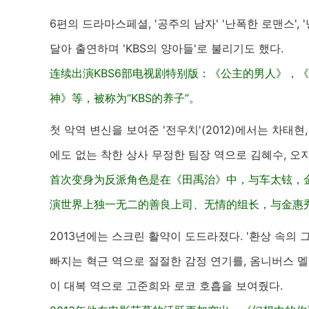
6편의 드라마스페셜, '공주의 남자' '난폭한 로맨스', '
달아 출연하며 'KBS의 양아들'로 불리기도 했다.
连续出演KBS6部电视剧特别版：《公主的男人》，
神》等，被称为“KBS的养子”。
첫 악역 변신을 보여준 '전우치'(2012)에서는 차태현,
에도 없는 착한 상사 무정한 팀장 역으로 김혜수, 오
首次变身为反派角色是在《田禹治》中，与车太铉，金
演世界上独一无二的善良上司、无情的组长，与金惠
2013년에는 스크린 활약이 도드라졌다. '환상 속의
빠지는 혁근 역으로 절절한 감정 연기를, 옴니버스 
이 대복 역으로 고준희와 로코 호흡을 보여줬다.