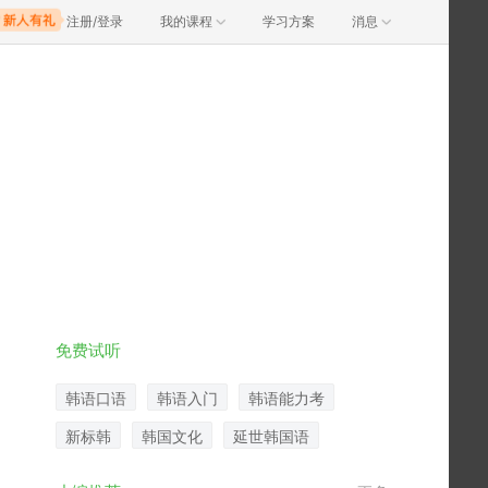
注册/登录
我的课程
学习方案
消息
免费试听
韩语口语
韩语入门
韩语能力考
新标韩
韩国文化
延世韩国语