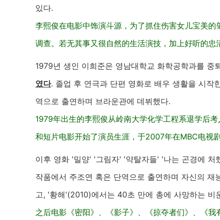
있다.
李熙俊在电影中饰演斗源，为了抓住伤害女儿宝美的
调查。若无其事又很自然的生活演技，加上好听的忠
1979년 생인 이희준은 영남대학교 화학공학과를 
였다
. 졸업 후 연극과 단편 영화로 배우 생활을 시작한 
역으로 출연하며 브라운관에 데뷔했다.
1979年出生的李熙俊从岭南大学化学工程系退学后
和短片电影开始了演员生涯，于2007年在MBC电视
이후 영화 '밀양' '그림자' '약탈자들' '나는 곤경에 처했다
작품에서 주조연 혹은 단역으로 출연하며 자신의 재
고, '황해'(2010)에서는 40초 만에 총에 사망하는 
之后电影《密阳》、《影子》、《掠夺者们》、《我