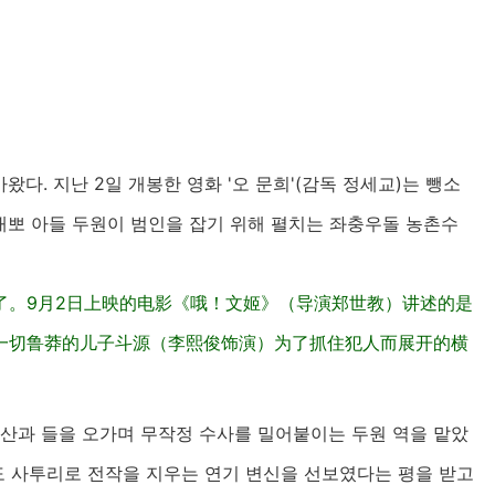
왔다. 지난 2일 개봉한 영화 '오 문희'(감독 정세교)는 뺑소
무대뽀 아들 두원이 범인을 잡기 위해 펼치는 좌충우돌 농촌수
了。9月2日上映的电影《哦！文姬》（导演郑世教）讲述的是
一切鲁莽的儿子斗源（李熙俊饰演）为了抓住犯人而展开的横
 산과 들을 오가며 무작정 수사를 밀어붙이는 두원 역을 맡았
 사투리로 전작을 지우는 연기 변신을 선보였다는 평을 받고