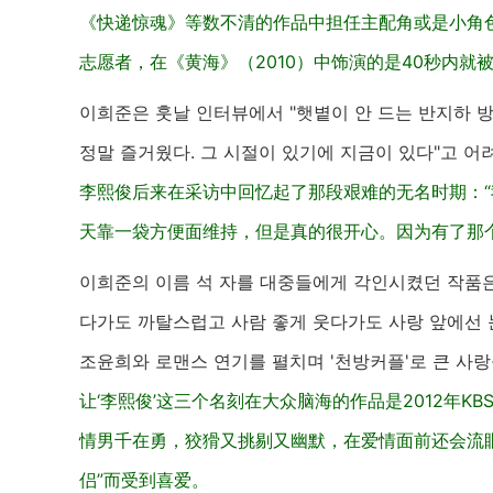
《快递惊魂》等数不清的作品中担任主配角或是小角色
志愿者，在《黄海》（2010）中饰演的是40秒内就
이희준은 훗날 인터뷰에서 "햇볕이 안 드는 반지하 방
정말 즐거웠다. 그 시절이 있기에 지금이 있다"고 어
李熙俊后来在采访中回忆起了那段艰难的无名时期：
天靠一袋方便面维持，但是真的很开心。因为有了那
이희준의 이름 석 자를 대중들에게 각인시켰던 작품은 2
다가도 까탈스럽고 사람 좋게 웃다가도 사랑 앞에선 
조윤희와 로맨스 연기를 펼치며 '천방커플'로 큰 사랑
让‘李熙俊’这三个名刻在大众脑海的作品是2012年K
情男千在勇，狡猾又挑剔又幽默，在爱情面前还会流
侣”而受到喜爱。