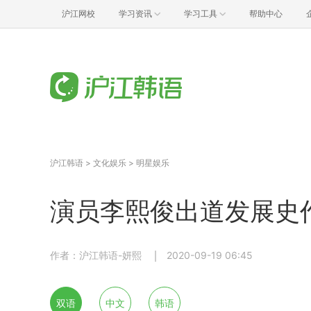
沪江网校
学习资讯
学习工具
帮助中心
沪江韩语
>
文化娱乐
>
明星娱乐
演员李熙俊出道发展史
作者：沪江韩语-妍熙
2020-09-19 06:45
双语
中文
韩语