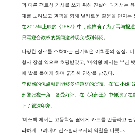
과 다른 팩트성 기사를 쓰기 위해 진실에 다가서는 
대를 노려보고 권력을 향해 날카로운 질문을 던지는
在2017年上映的《1987》中，他饰演了为了写与
只写迎合政权的新闻这种现实感到郁闷。
다양한 장르를 소화하는 연기력은 이희준의 장점. '미
형사 장섭 역으로 호평받았고, '마약왕'에서는 부산 
에 발을 들이게 하며 굵직한 인상을 남겼다.
李俊熙的优点就是能够多样题材的演技。在“白小姐”(
刑警张燮一角，备受好评。在《麻药王》中饰演了在
下了很深印象。
'미쓰백'에서는 고등학생 딸에게 카드를 만들라고 권
라하게 그려내며 신스틸러로서의 역할을 다했다.