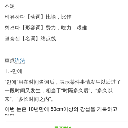
不定
비유하다【动词】比喻，比作
힘겹다【形容词】费力，吃力，艰难
결승선【名词】终点线
重点
语法
1. -만에
"만에"用在时间名词后，表示某件事情发生以后过了
一段时间又发生，相当于“时隔多久后”、“多久以
来”、“多长时间之内”。
이번 눈은 10년만에 50cm이상의 강설을 기록하고
있다.
这次降雪时隔10年再次达到了50cm的强雪记录。