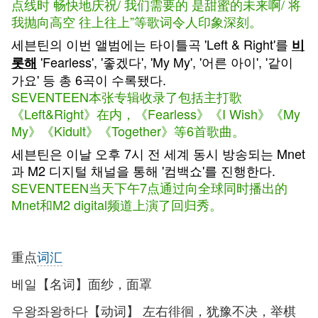
点线时 畅快地庆祝/ 我们需要的 是甜蜜的未来啊/ 将
我抛向高空 往上往上”等歌词令人印象深刻。
세븐틴의 이번 앨범에는 타이틀곡 'Left & Right'를
비
'Fearless', '좋겠다', 'My My', '어른 아이', '같이
롯해
가요' 등 총 6곡이 수록됐다.
SEVENTEEN本张专辑收录了包括主打歌
《Left&Right》在内，《Fearless》《I Wish》《My
My》《Kidult》《Together》等6首歌曲。
세븐틴은 이날 오후 7시 전 세계 동시 방송되는 Mnet
과 M2 디지털 채널을 통해 '컴백쇼'를 진행한다.
SEVENTEEN当天下午7点通过向全球同时播出的
Mnet和M2 digital频道上演了回归秀。
重点
词汇
베일【名词】面纱，面罩
우왕좌왕하다【动词】 左右徘徊，犹豫不决，举棋