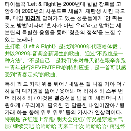
타이틀곡 'Left & Right'는 2000년대 힙합 장르를 고
안하여 2020년의 사운드로 새롭게 재탄생 시킨 곡으
로, 매일
달려가고 있는 청춘들에게 '안 뛰는
힘겹게
것도 방법'이라며 '혼자가 아닌 우리'라고 말하는 세
븐틴의 특별한 응원을 통해 '청춘의 정석'을 느낄 수
있는 노래다.
主打歌《Left & Right》是找到2000年代嘻哈体裁，
并以2020年音调全新诞生的歌曲。通过“不跑也是一
种方法”、“不是自己，是我们”来对每天都在艰辛奔跑
中青年进行SEVENTEEN的特别应援，是一首可以感
受到“青春定式”的歌曲。
특히 '레드 카펫 위를 뛰어 / 내일은 잘 나갈 거야 더 /
하물며 대기권을 뚫어 / 웃어봐 더 하하하하 스무 번
더 하하하하 / 이것은
을 넘을 때 세리머니 시
결승선
원하게 / 우리에게 필요한 건 달콤한 내일이잖아 / 헹
가래 하늘 향해 위로 위로' 등의 가사가 인상적이다.
特别是“在红毯上奔跑/ 明天会更红/ 何况是穿透大气
层/ 继续笑吧 哈哈哈哈 再来二十次 哈哈哈哈/ 跨过终