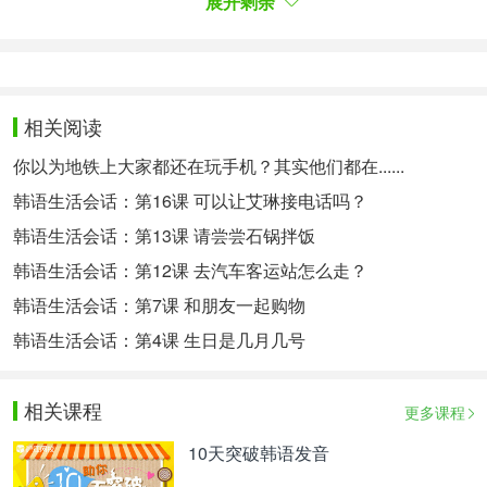
展开剩余
2. -를/을 비롯해서
惯用型，接在名词或代词后，相当于汉语的“以……
为代表的……”。
相关阅读
서울을 비롯해서 작은 도시에서도 이 가요 테이프는
잘 팔린다.
你以为地铁上大家都还在玩手机？其实他们都在......
这个歌碟不仅在首尔其他小城市也卖得不错。
韩语生活会话：第16课 可以让艾琳接电话吗？
韩语生活会话：第13课 请尝尝石锅拌饭
相关阅读：
韩语生活会话：第12课 去汽车客运站怎么走？
TWICE 新专辑成绩优秀，不断尝试不断成长
韩语生活会话：第7课 和朋友一起购物
韩语生活会话：第4课 生日是几月几号
婑斌单曲回归《ME TIME》采访
防弹少年团成员SUGA新歌解读
相关课程
更多课程
10天突破韩语发音
本翻译为沪江韩语原创，禁止转载。