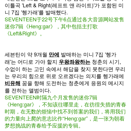
이틀곡 'Left & Right(레프트 앤 라이트)'가 포함된 미
니 7집 '헹가래'를 발매했다.
SEVENTEEN于22号下午6点通过各大音源网站发售
迷你7辑《Heng:gar》，其中包括主打歌
《Left&Right》。
세븐틴이 약 9개월
발매하는 미니 7집 '헹가
만에
래'는 어디로 가야 할지
청춘의 시기,
우왕좌왕하는
수없이 하는 고민 속에서 해답을 찾지 못한다면 우리
는 우리의 힘으로 위로 오르겠다는 의지를 헹가래에
꿈을 향해 도전하는 청춘에게 응원의 메시지
비유해
를 전하는 앨범이다.
SEVENTEEN时隔九个月发售的迷你7辑
《Heng:gar》，不知该往哪里走，在彷徨失措的青春
时期，在无数的烦恼中找不到答案的我们，将用我们
的力量向上爬的意志比作“Heng:gar”，是一张为朝着
梦想挑战的青春给予应援的专辑。