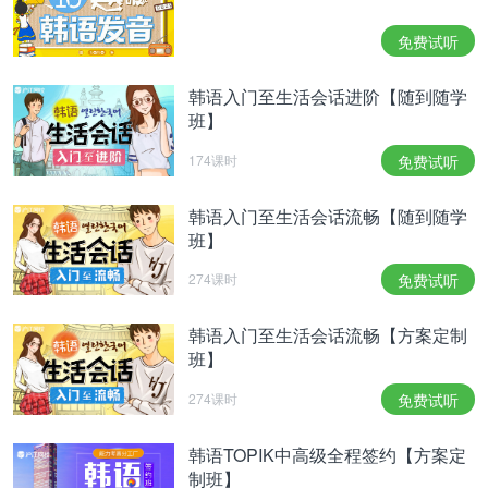
相关热点：
申彗星
免费试听
韩语入门至生活会话进阶【随到随学
班】
174课时
免费试听
韩语入门至生活会话流畅【随到随学
班】
274课时
免费试听
韩语入门至生活会话流畅【方案定制
班】
274课时
免费试听
韩语TOPIK中高级全程签约【方案定
制班】