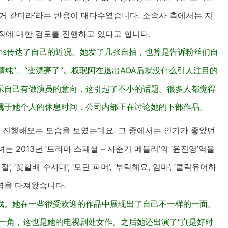
 거 같더라’라는 반응이 대다수였습니다. 소속사 측에서는 지
작에 대한 검토를 진행하고 있다고 합니다.
ns传达了自己的近况。她发了几张自拍，也算是告诉粉丝们自
清纯”、“变漂亮了”。权珉阿在退出AOA后就没什么引人注目的
示自己有做演员的意向，这引起了不小的话题。很多人都觉得
属于她个人的休息时间，公司内部正在讨论她的下部作品。
히 진행해오는 모습을 보였는데요. 그 중에서는 인기가 좋았던
 2013년 ‘드라마 스페셜 – 사춘기 메들리’의 ‘윤진영’역을
 ‘꽃할배 수사대’, ‘모던 파머’, ‘부탁해요, 엄마’, ‘클릭유어하
 실력을 다져왔습니다.
戏。她在一些很受欢迎的作品中展现出了自己不一样的一面。
英一角，这也是她的电视剧处女作。之后她还出演了“真是好时