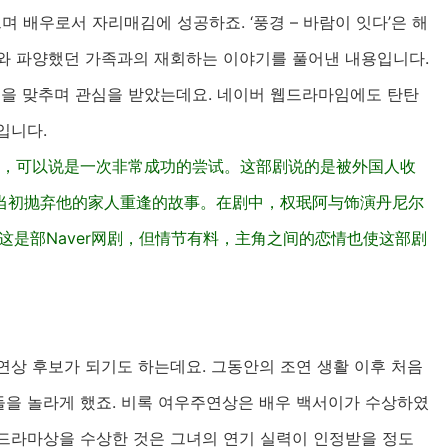
으며 배우로서 자리매김에 성공하죠. ‘풍경 – 바람이 잇다’은 해
와 파양했던 가족과의 재회하는 이야기를 풀어낸 내용입니다.
호흡을 맞추며 관심을 받았는데요. 네이버 웹드라마임에도 탄탄
입니다.
一角，可以说是一次非常成功的尝试。这部剧说的是被外国人收
当初抛弃他的家人重逢的故事。在剧中，权珉阿与饰演丹尼尔
这是部Naver网剧，但情节有料，主角之间的恋情也使这部剧
연상 후보가 되기도 하는데요. 그동안의 조연 생활 이후 처음
을 놀라게 했죠. 비록 여우주연상은 배우 백서이가 수상하였
드라마상을 수상한 것은 그녀의 연기 실력이 인정받을 정도