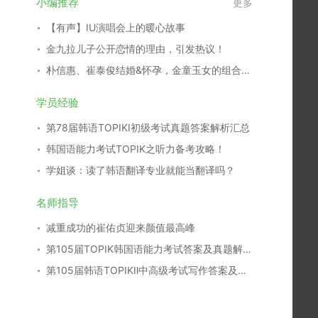
小编推荐
更多
【有声】IU演唱会上的暖心故事
金九拉儿子公开恋情的理由，引发热议！
朴信惠、崔泰俊结婚&怀孕，金童玉女的组合结成正果！
学员经验
第78届韩语TOPIKⅠ初级考试真题答案解析汇总
韩国语能力考试TOPIK之听力备考攻略！
学姐谈：读了韩语翻译专业就能当翻译吗？
名师指导
减重成功的崔佑贞迎来颜值最高峰
第105届TOPIK韩国语能力考试答案及真题解析汇总
第105届韩语TOPIKⅡ中高级考试写作答案及真题解析