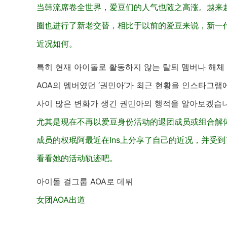
当韩流席卷全世界，爱豆们的人气也随之高涨。越来
圈也进行了新老交替，相比于以前的爱豆来说，新一
近况如何。
특히 현재 아이돌로 활동하지 않는 탈퇴 멤버나 해체
AOA의 멤버였던 ‘권민아’가 최근 현황을 인스타그램
사이 많은 변화가 생긴 권민아의 행적을 알아보겠습니
尤其是现在不再以爱豆身份活动的退团成员或组合解
成员的权珉阿最近在Ins上分享了自己的近况，并受
看看她的活动轨迹吧。
아이돌 걸그룹 AOA로 데뷔
女团AOA出道