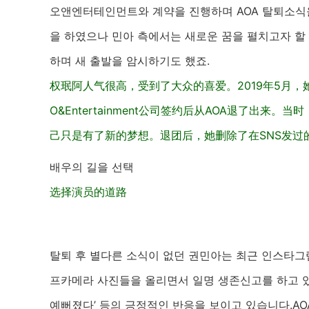
오앤엔터테인먼트와 계약을 진행하며 AOA 탈퇴소식을
을 하였으나 민아 측에서는 새로운 꿈을 펼치고자 할
하며 새 출발을 암시하기도 했죠.
权珉阿人气很高，受到了大众的喜爱。2019年5月，
O&Entertainment公司签约后从AOA退了出
己只是有了新的梦想。退团后，她删除了在SNS发过
배우의 길을 선택
选择演员的道路
탈퇴 후 별다른 소식이 없던 권민아는 최근 인스타그
프카메라 사진들을 올리면서 일명 생존신고를 하고 있는데
예뻐졌다’ 등의 긍정적인 반응을 보이고 있습니다.AO