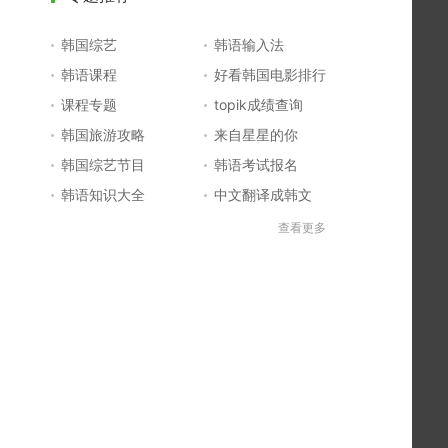
韩国综艺
韩语输入法
韩语课程
好看韩国电影排行
课程专题
topik成绩查询
韩国旅游攻略
来自星星的你
韩国综艺节目
韩语考试报名
韩语知识大全
中文翻译成韩文
topik初级考试真题
韩国大学
查看更多
韩国电影排行榜
韩国电视剧排行榜
韩国明星排行榜
韩语怎么说
四级成绩查询
六级成绩查询
topik中高级备考
韩语学习入门
李敏镐最新电视剧
日语一级报名
日语五十音图
韩语等级考试
英语单词大全
韩语入门学习