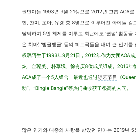
권민아는 1993년 9월 21생으로 2012년 그룹 AOA로
현, 찬미, 초아, 유경 총 8명으로 이루어진 아이돌 
탈퇴하며 5인 체제를 이루고 최근에도 ‘퀸덤’ 활동을 지
은 치마’, ‘빙글뱅글’ 등의 히트곡들을 내며 큰 인기를 
权珉阿生于1993年9月21日，2012年作为女团A
炫、金璨美、朴草娥、徐有庆8位成员组成。2016年徐
AOA成了一个5人组合，最近也通过
综艺节目
《Que
动”、“Bingle Bangle”等热门曲收获了很高的人气。
많은 인기와 대중의 사랑을 받았던 민아는 2019년 