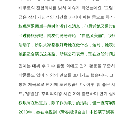
배우로의 전향의사를 밝혀 이슈가 되었는데요. ‘그럴
금은 잠시 개인적인 시간을 가지며 쉬는 중으로 차기
权珉阿退团后一段时间没什么消息，但最近她又通过I
己过得很好吧。网友们纷纷评论：“自然又美丽”、“好
活动了，所以大家都很好奇她在做什么，这时，她表
她很适合演员这条路。所属公司表示，现在这段时间
민아는 데뷔 후 가수 활동 외에도 연기 활동을 꾸준
작품들도 있어 의외의 면모를 보이기도 했습니다. 그녀는
통해 처음으로 연기에 도전했습니다. 이후 ‘참 좋은 시절’,
트’, ‘병원선’, ‘추리의여왕 시즌 2’에 출연하며 연기
权珉阿在出道后，除了作为歌手的活动，也一直有演
2013年，她在电视剧《青春期混合曲》中扮演了润