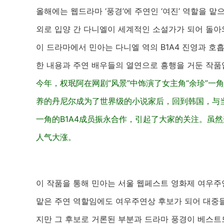
올해에는 웹드라마 ‘풍경’에 주연인 ‘여진’ 역할을 맡
외로 입양 간 다니엘이 세계적인 소설가가 되어 돌아
이 드라마에서 민아는 다니엘 역의 B1A4 진영과 
한 내용과 주연 배우들의 열연으로 흥행을 거둔 작품
今年，权珉阿在网剧“风景”中饰演了女主角“余珍”
养的丹尼尔成为了世界级的小说家后，回到韩国，与
一角的B1A4成员振永合作，引起了大家的关注。虽然
人气大涨。
이 작품을 통해 민아는 서울 웹페스트 영화제 여우주
맡은 주연 역할임에도 여우주연상 후보가 되어 대중들
지만 그 후보로 거론된 부분과 드라마 풍경이 베스트