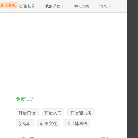
注册/登录
我的课程
学习方案
消息
免费试听
韩语口语
韩语入门
韩语能力考
新标韩
韩国文化
延世韩国语