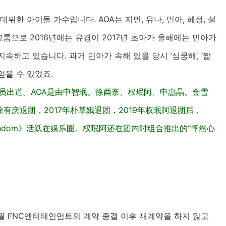
 데뷔한 아이돌 가수입니다. AOA는 지민, 유나, 민아, 혜정, 설
걸그룹으로 2016년에는 유경이 2017년 초아가 올해에는 민아가
속하고 있습니다. 과거 민아가 속해 있을 당시 ‘심쿵해’, ‘짧
얻을 수 있었죠.
OA成员出道。AOA是由申智珉、徐酉奈、权珉阿、申惠晶、金雪
有庆退团，2017年朴草娥退团，2019年权珉阿退团后，
endom》活跃在娱乐圈。权珉阿还在团内时组合推出的“怦然心
5월 FNC엔터테인먼트의 계약 종결 이후 재계약을 하지 않고