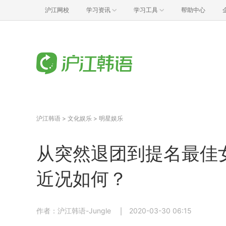
沪江网校
学习资讯
学习工具
帮助中心
沪江韩语
>
文化娱乐
>
明星娱乐
从突然退团到提名最佳
近况如何？
作者：沪江韩语-Jungle
2020-03-30 06:15