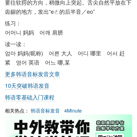
要往软腭的方向，稍微向上突起。舌尖自然平放在下
齿龈的地方，发出“eㄜ的后半音／eo”
练习：
어머니 妈妈 어깨 肩膀
读一读：
엄마 妈妈(昵称) 어른 大人 어디 哪里 어서 赶
紧 영어 英语 어느 哪,某
更多韩语音标发音文章
10天突破韩语发音
韩语零基础入门课程
相关热点：
韩语音标发音
4Minute