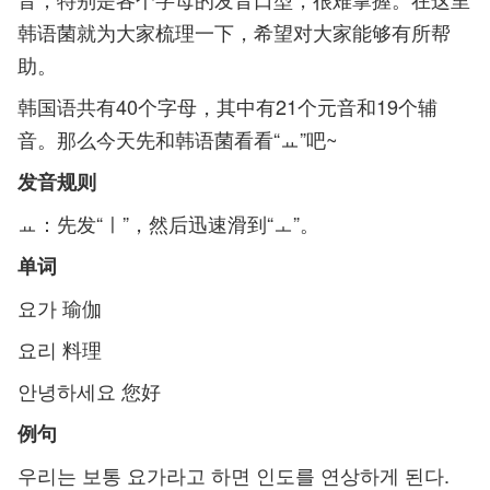
韩语菌就为大家梳理一下，希望对大家能够有所帮
助。
韩国语共有40个字母，其中有21个元音和19个辅
音。那么今天先和韩语菌看看“
ㅛ
”吧~
发音规则
ㅛ：先发“ㅣ”，然后迅速滑到“ㅗ”。
单词
요가 瑜伽
요리 料理
안녕하세요 您好
例句
우리는 보통 요가라고 하면 인도를 연상하게 된다.