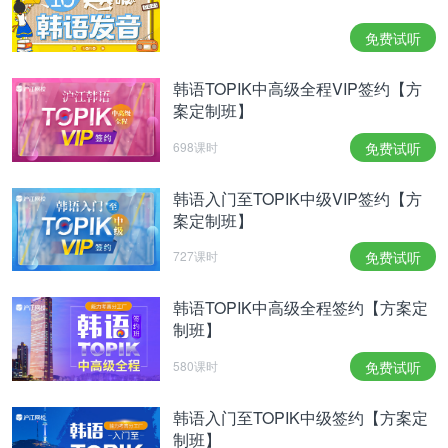
（2）实时转账
免费试听
实时转账页面跳出时有时候会出现乱码现象，这种情
况下只需更改系统的语言设置即可：控制面板→时
韩语TOPIK中高级全程VIP签约【方
钟、语言和区域→
更改系统区域设置→选择朝鲜语→
案定制班】
确定。
此时出现韩文页面即可支付，开通所持银行卡
698课时
免费试听
网上银行的话系统会从卡内直接扣费，未开通需在限
制时间内自行转账（银行柜台或ATM机）。
电话号码
韩语入门至TOPIK中级VIP签约【方
案定制班】
需输入韩国电话号码。
727课时
免费试听
（3）虚拟转账（推荐）
选择此结算方式，选择韩国的一家银行，系统会弹出
韩语TOPIK中高级全程签约【方案定
制班】
该银行下的虚拟账号（下图红框中），童鞋们可自行
从银行窗口或者ATM机进行转账。
580课时
免费试听
5. 打印准考证
韩语入门至TOPIK中级签约【方案定
交费完毕后可点击“나의시험정보”下的“접수내역”确
制班】