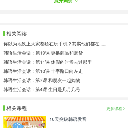
展开剩余
点击确认进行下一步：Step02:사진등록（上传照
片）
3.上传照片并输入个人信息
相关阅读
请注意：上传照片尺寸为103*132，200kb以内。
你以为地铁上大家都还在玩手机？其实他们都在......
红框内选择“邮件收取”，成绩单会寄送至所填地址；
韩语生活会话：第19课 更换商品和退货
小方框内均需要勾对号。
韩语生活会话：第11课 休假的时候去过那里
4.结算费用
韩语生活会话：第10课 十字路口向左走
确认信息和照片无误后点击“응시료결제”交费，如需
韩语生活会话：第7课 和朋友一起购物
修改信息点击左侧的“수정하기（修改）”。
韩语生活会话：第4课 生日是几月几号
官网提供三种结算方式：信用卡、实时转账、虚拟账
户，可根据自身条件选择。（推荐第三种）
相关课程
更多课程
：需持有韩国国内信用卡
（1）信用卡付款
10天突破韩语发音