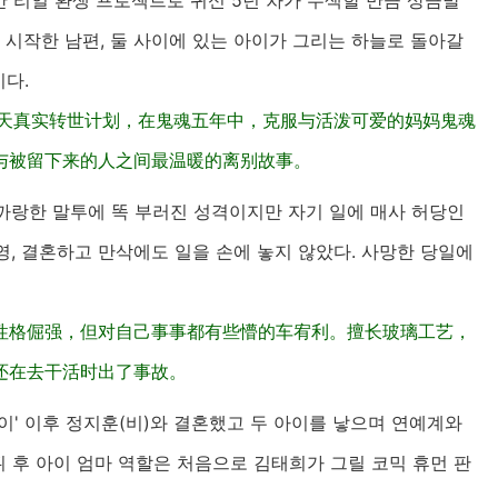
일간 리얼 환생 프로젝트로 귀신 5년 차가 무색할 만큼 상큼발
 시작한 남편, 둘 사이에 있는 아이가 그리는 하늘로 돌아갈
다.
9天真实转世计划，在鬼魂五年中，克服与活泼可爱的妈妈鬼魂
与被留下来的人之间最温暖的离别故事。
까랑한 말투에 똑 부러진 성격이지만 자기 일에 매사 허당인
, 결혼하고 만삭에도 일을 손에 놓지 않았다. 사망한 당일에
性格倔强，但对自己事事都有些懵的车宥利。擅长玻璃工艺，
还在去干活时出了事故。
팔이' 이후 정지훈(비)와 결혼했고 두 아이를 낳으며 연예계와
뷔 후 아이 엄마 역할은 처음으로 김태희가 그릴 코믹 휴먼 판