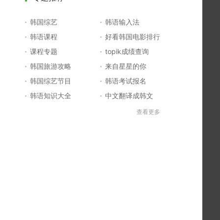
韩国综艺
韩语输入法
韩语课程
好看韩国电影排行
课程专题
topik成绩查询
韩国旅游攻略
来自星星的你
韩国综艺节目
韩语考试报名
韩语知识大全
中文翻译成韩文
topik初级考试真题
韩国大学
查看更多
韩国电影排行榜
韩国电视剧排行榜
韩国明星排行榜
韩语怎么说
四级成绩查询
六级成绩查询
topik中高级备考
韩语学习入门
李敏镐最新电视剧
日语一级报名
日语五十音图
韩语等级考试
英语单词大全
韩语入门学习