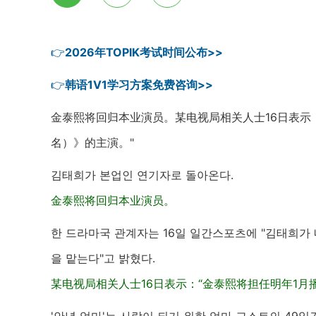
👉
2026年TOPIK考试时间公布>>
👉
韩语1V1学习方案免费咨询>>
金泰熙将回归本业演员。某电视局相关人士16日表示：
名）》的主演。"
김태희가 본업인 연기자로 돌아온다.
金泰熙将回归本业演员。
한 드라마국 관계자는 16일 일간스포츠에 "김태희가 내
을 맡는다"고 밝혔다.
某电视局相关人士16日表示：“金泰熙将担任明年1月