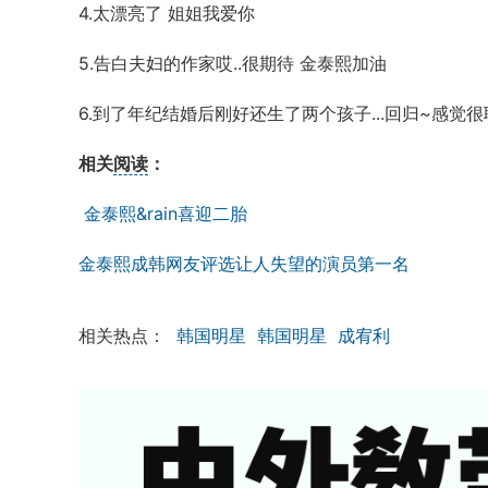
4.太漂亮了 姐姐我爱你
5.告白夫妇的作家哎..很期待 金泰熙加油
6.到了年纪结婚后刚好还生了两个孩子...回归~感
相关
阅读
：
金泰熙&rain喜迎二胎
金泰熙成韩网友评选让人失望的演员第一名
相关热点：
韩国明星
韩国明星
成宥利