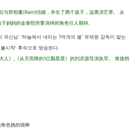
后与郑智薰(Rain)结婚，并生了两个孩子，远离演艺界。 从
演孩子妈妈的金泰熙所要演绎的角色引人期待。
의 귀신님' '하늘에서 내리는 1억개의 별' 유제원 감독이 맡는
의 불시착' 후속으로 방송된다.
大人》,《从天而降的1亿颗星星》的刘济源导演执导。 将接档
选角色挑的很棒