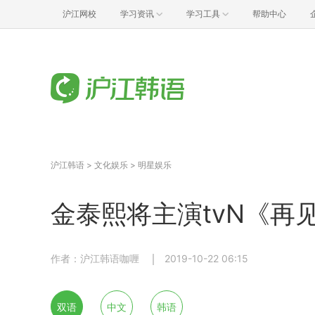
沪江网校
学习资讯
学习工具
帮助中心
沪江韩语
>
文化娱乐
>
明星娱乐
金泰熙将主演tvN《再
作者：沪江韩语咖喱
2019-10-22 06:15
双语
中文
韩语