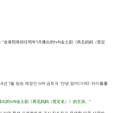
“金泰熙将担任明年1月播出的tvN金土剧《再见妈妈（暂定
년 1월 방송 예정인 tvN 금토극 '안녕 엄마(가제)' 타이틀롤
播出的tvN金土剧《再见妈妈（暂定名）》的主演。"