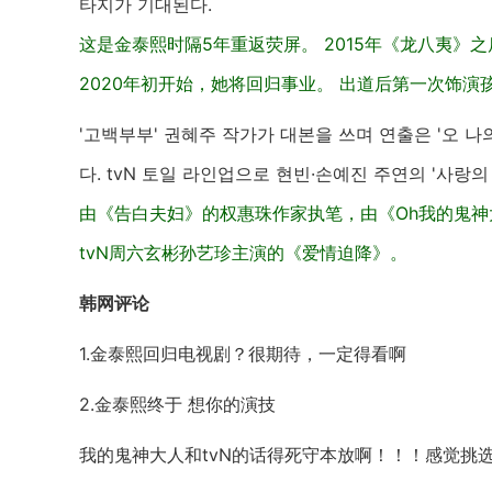
타지가 기대된다.
这是金泰熙时隔5年重返荧屏。 2015年《龙八夷》之
2020年初开始，她将回归事业。 出道后第一次饰
'고백부부' 권혜주 작가가 대본을 쓰며 연출은 '오 나
다. tvN 토일 라인업으로 현빈·손예진 주연의 '사랑
由《告白夫妇》的权惠珠作家执笔，由《Oh我的鬼神
tvN周六玄彬孙艺珍主演的《爱情迫降》。
韩网评论
1.金泰熙回归电视剧？很期待，一定得看啊
2.金泰熙终于 想你的演技
我的鬼神大人和tvN的话得死守本放啊！！！感觉挑