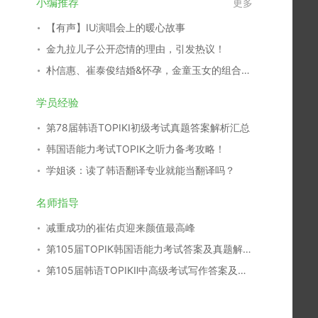
小编推荐
更多
【有声】IU演唱会上的暖心故事
金九拉儿子公开恋情的理由，引发热议！
朴信惠、崔泰俊结婚&怀孕，金童玉女的组合结成正果！
学员经验
第78届韩语TOPIKⅠ初级考试真题答案解析汇总
韩国语能力考试TOPIK之听力备考攻略！
学姐谈：读了韩语翻译专业就能当翻译吗？
名师指导
减重成功的崔佑贞迎来颜值最高峰
第105届TOPIK韩国语能力考试答案及真题解析汇总
第105届韩语TOPIKⅡ中高级考试写作答案及真题解析