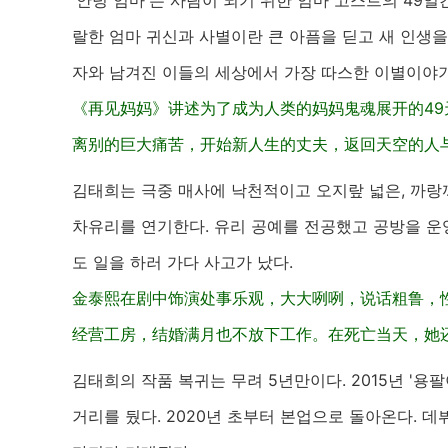
'안녕 엄마'는 사람이 되기 위한 엄마 고스트의 49
랄한 엄마 귀신과 사별이란 큰 아픔을 딛고 새 인생을
자와 남겨진 이들의 세상에서 가장 따스한 이별이야기
《再见妈妈》讲述为了成为人类的妈妈鬼魂展开的4
离别的巨大痛苦，开始新人生的丈夫，返回天空的人
김태희는 극중 매사에 낙천적이고 오지랖 넓은, 까랑
차유리를 연기한다. 유리 공예를 전공했고 공방을 운영
도 일을 하러 가다 사고가 났다.
金泰熙在剧中饰演处事乐观，大大咧咧，说话粗鲁，
经营工房，结婚满月也不放下工作。在死亡当天，她
김태희의 작품 복귀는 무려 5년만이다. 2015년 '용
거리를 뒀다. 2020년 초부터 본업으로 돌아온다. 데