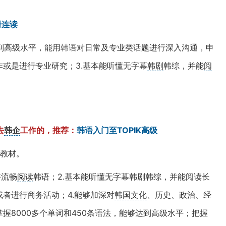
册连读
到高级水平，能用韩语对日常及专业类话题进行深入沟通，申
作或是进行专业研究；3.基本能听懂无字幕
韩剧
韩综，并能
阅
去
韩企
工作的，推荐：
韩语入门至TOPIK高级
册教材。
够流畅
阅读
韩语；2.基本能听懂无字幕韩剧韩综，并能阅读长
或者进行商务活动；4.能够加深对
韩国文化
、历史、政治、经
握8000多个单词和450条语法，能够达到高级水平；把握