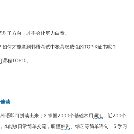
选对了方向，才不会让努力白费。
？如何才能拿到韩语考试中极具权威性的TOPIK证书呢？
门
课程TOP10。
册连读
韩语即可拼读出来；2.掌握2000个基础常用
词汇
、近200个
平；4.能够日常简单交流，听懂
韩剧
、综艺等简单语句；5.学习