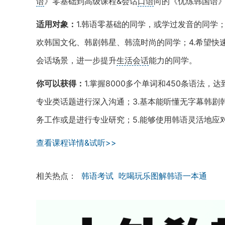
语
》零基础到高级课程&会话
口语
向的《优练韩国语
适用对象：
1.韩语零基础的同学，或学过发音的同学；
欢韩国文化、韩剧韩星、韩流时尚的同学；4.希望快
会话场景，进一步提升
生活会话
能力的同学。
你可以获得：
1.掌握8000多个单词和450条语法
专业类话题进行深入沟通；3.基本能听懂无字幕韩剧
务工作或是进行专业研究；5.能够使用韩语灵活地应
查看课程详情&试听>>
相关热点：
韩语考试
吃喝玩乐图解韩语一本通