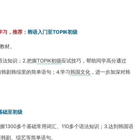
学习，推荐：
韩语入门至TOPIK初级
册教材。
语法知识；2.把握
TOPIK初级
应试技巧，帮助同学高分通过
懂韩剧韩综里的简单语句；4.学习
韩国文化
，进一步加深对韩
基础至初级
掌握1300多个基础常用词汇、110多个语法知识；3.达到韩国语
懂
韩剧
、综艺等简单语句。