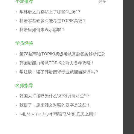
小编推荐
更多
学韩语之后都沾上了哪些“毛病”？
韩语零基础多久能考过TOPIK高级？
韩语里如何来表示感叹？
学员经验
第78届韩语TOPIKⅠ初级考试真题答案解析汇总
韩国语能力考试TOPIK之听力备考攻略！
学姐谈：读了韩语翻译专业就能当翻译吗？
名师指导
韩国人打招呼为什么说"안녕하세요"？
我悟了，原来韩文对照的汉字是这些！
“세,석,서/네,넉,너”韩语“3/4”到底怎么用？