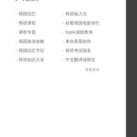
韩国综艺
韩语输入法
韩语课程
好看韩国电影排行
课程专题
topik成绩查询
韩国旅游攻略
来自星星的你
韩国综艺节目
韩语考试报名
韩语知识大全
中文翻译成韩文
topik初级考试真题
韩国大学
查看更多
韩国电影排行榜
韩国电视剧排行榜
韩国明星排行榜
韩语怎么说
四级成绩查询
六级成绩查询
topik中高级备考
韩语学习入门
李敏镐最新电视剧
日语一级报名
日语五十音图
韩语等级考试
英语单词大全
韩语入门学习