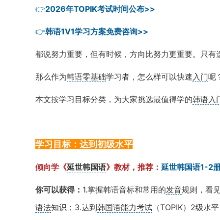
👉
2026年TOPIK考试时间公布>>
👉
韩语1V1学习方案免费咨询>>
都说努力重要，但有时候，方向比努力更重要。只有
那么作为
韩语零基础
学习者，怎么样可以快速
入门
呢
本文按学习目标分类，为大家挑选最值得学的
韩语入
学习目标：达到初级水平
倾向学《
延世韩国语
》教材，推荐：
延世韩国语1-2
你可以获得：
1.掌握韩语音标和常用的
发音
规则，看见
语法
知识；3.达到
韩国语能力考试
（TOPIK）2级水