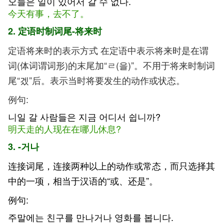
오늘은 일이 있어서 갈 수 없다.
今天有事，去不了。
2.
定语时制词尾-将来时
定语将来时的表示方式 在定语中表示将来时是在谓
词(体词谓词形)的末尾加“ㄹ(을)”。不用于将来时制词
尾“겠”后。表示当时将要发生的动作或状态。
例句:
니일 갈 사람들은 지금 어디서 쉽니까?
明天走的人现在在哪儿休息?
3. -거나
连接词尾，连接两种以上的动作或常态，而只选择其
中的一项，相当于汉语的“或、还是”。
例句:
주말에는 친구를 만나거나 영화를 봅니다.