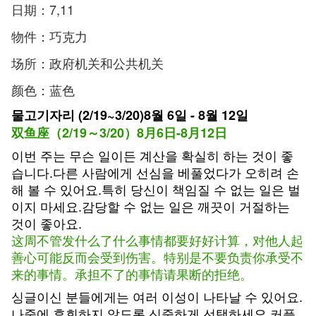
日期：7,11
物件：巧克力
场所：政府机关和公共机关
颜色：蓝色
물고기자리 (2/19~3/20)8월 6일 - 8월 12일
双鱼座（2/19～3/20）8月6日-8月12日
이번 주는 무슨 일이든 계산을 확실히 하는 것이 좋
습니다.다른 사람에게 선심을 베풀었다가 오히려 손
해 볼 수 있어요.특히 당신이 책임질 수 없는 일은 벌
이지 마세요.감당할 수 없는 일은 깨끗이 거절하는
것이 좋아요.
这周不管发什么了什么事情都要好好计算，对他人起
善心可能反而会受到伤害。特别是不要负责你承受不
来的事情。承担不了的事情请果断的拒绝。
싱글이신 분들에게는 여러 이성이 나타날 수 있어요.
나중에 후회하지 않도록 신중하게 선택하세요.커플