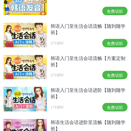
奋地行动吧。比起你的努力，你会获得更好的结果。
不要太留恋让人头疼的事情。用不了多久就会像什么
免费试听
也没有发生一样彻底的解决。
커플이신 분들은 연인과 함께 휴가나 여행을 즐겨보
韩语入门至生活会话流畅【随到随学
세요.두 사람의 관계가 한층 진전될 수 있을 거에요.
班】
싱글이신 분이라면 기회를 잘 포착하는 것이 좋습니
274课时
免费试听
다.잘하면 마음에 둔 사람과 연을 맺을 수도 있어요.
有伴侣的人请享受和恋人的休假和旅行。两个人的关
韩语入门至生活会话流畅【方案定制
系可能会更近一步。单身的人要把握好机会。顺利的
班】
话可能会和喜欢的人结下缘分。
재물에 있어서는 만족할 만한 한 주가 될 거에요.약
274课时
免费试听
간의 노력으로도 얻는 것이 많은 시기입니다.기대하
지 않은 선물이나 용돈을 받을 수도 있어요.다만 돈
韩语入门至生活会话进阶【随到随学
班】
을 쓸 때에는 남보다 자신을 위해 쓰도록 하세요.
在财物方面会是令人满足的一周。可以通过一点的努
174课时
免费试听
力就获得很多东西。可能会收到意料之外的礼物或者
零花钱，只是每次花钱的时候，请不要为了别人花，
韩语生活会话进阶至流畅【随到随学
为了自己花吧。
班】