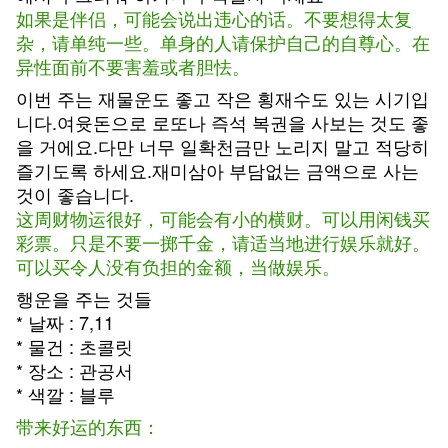
如果是伴侣，可能会说出违心的话。不要想得太复
杂，请单纯一些。单身的人请保护自己的自尊心。在
异性面前不要害羞或者胆怯。
이번 주는 재물운도 좋고 작은 횡재수도 있는 시기입
니다.여윳돈으로 로또나 즉석 복권을 사보는 것도 좋
을 거에요.다만 너무 일확천금만 노리지 말고 적당히
즐기도록 하세요.재미삼아 부담없는 금액으로 사는
것이 좋습니다.
这周财物运很好，可能会有小的横财。可以用闲钱买
彩票。只是不要一掷千金，请适当地进行娱乐就好。
可以买令人没有负担的金额，当做娱乐。
행운을 주는 것들
* 날짜 : 7,11
* 물건 : 초콜릿
* 장소 : 관공서
* 색깔 : 블루
带来好运的东西：