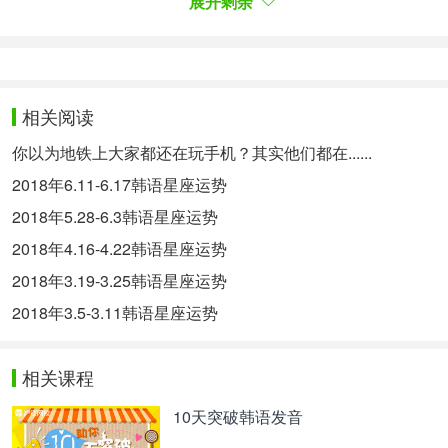
* 장소 : 레스토랑
展开剩余
* 색깔 : 그린
带来好运的东西：
日期：6,12
相关阅读
物件：保养食品
你以为地铁上大家都还在玩手机？其实他们都在......
场所：饭店
2018年6.11-6.17韩语星座运势
颜色：绿色
2018年5.28-6.3韩语星座运势
2018年4.16-4.22韩语星座运势
양자리 (3/21~11/19)8월 6일 - 8월 12일
白羊座（3/21～11/19）8月6日-8月12日
2018年3.19-3.25韩语星座运势
이번 주는 기대 이상의 성과를 거둘 수 있는 시기입
2018年3.5-3.11韩语星座运势
니다.시간을 낭비하지 말고 부지런히 움직이세요.당
신이 노력한 것보다 더 좋은 결과를 얻게 될 거에요.
相关课程
골치아픈 일이 있어도 너무 염려하지 마세요.오래지
않아 아무 일 없었다는 듯 깨끗이 해결될 테니까요.
10天突破韩语发音
这周能获得很多期待以上的成果。不要浪费时间，勤