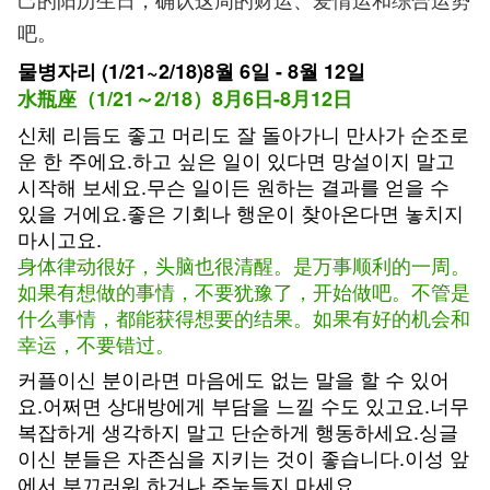
吧。
물병자리 (1/21~2/18)8월 6일 - 8월 12일
水瓶座（1/21～2/18）8月6日-8月12日
신체 리듬도 좋고 머리도 잘 돌아가니 만사가 순조로
운 한 주에요.하고 싶은 일이 있다면 망설이지 말고
시작해 보세요.무슨 일이든 원하는 결과를 얻을 수
있을 거에요.좋은 기회나 행운이 찾아온다면 놓치지
마시고요.
身体律动很好，头脑也很清醒。是万事顺利的一周。
如果有想做的事情，不要犹豫了，开始做吧。不管是
什么事情，都能获得想要的结果。如果有好的机会和
幸运，不要错过。
커플이신 분이라면 마음에도 없는 말을 할 수 있어
요.어쩌면 상대방에게 부담을 느낄 수도 있고요.너무
복잡하게 생각하지 말고 단순하게 행동하세요.싱글
이신 분들은 자존심을 지키는 것이 좋습니다.이성 앞
에서 부끄러워 하거나 주눅들지 마세요