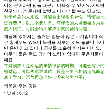
이신 분이라면 남들 때문에 바빠질 수 있어요.어쩌면
친구의 애정 문제에 발벗고 나서야 할 수도 있고요.
对于单身的人来说，可能会出现很多异性。请慎重地
进行选择，以后不要后悔。有伴侣的人可能会因为别
的人很忙。可能会出面解决朋友的爱情问题。
재물에 있어서는 즐거운 일들이 많은 시기입니다.작
은 횡재수도 있으니 복권을 사보는 것도 좋습니다.다
만 운만 믿고 일이나 공부를 소홀히 하지는 마세요.
아무리 좋은 운도 당신의 노력이 없다면 무용지물이
에요.
在财物方面是幸运的事情很多的时期。可能会有小的
横财运，可以买彩票试试。只是不要只相信运气而忽
略了学习。运气再怎么好，没有努力也不行。
행운을 주는 것들
* 날짜 : 6,12
*물건 : 보양식